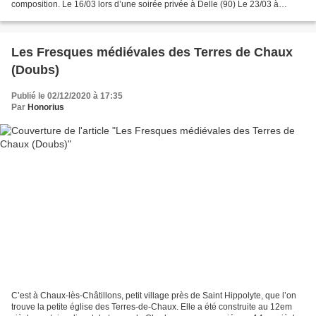
composition. Le 16/03 lors d’une soirée privée à Delle (90) Le 23/03 à
Vandoncourt. 20 H à la Colonie, lors...
Les Fresques médiévales des Terres de Chaux
(Doubs)
Publié le 02/12/2020 à 17:35
Par
Honorius
C’est à Chaux-lès-Châtillons, petit village près de Saint Hippolyte, que l’on
trouve la petite église des Terres-de-Chaux. Elle a été construite au 12em