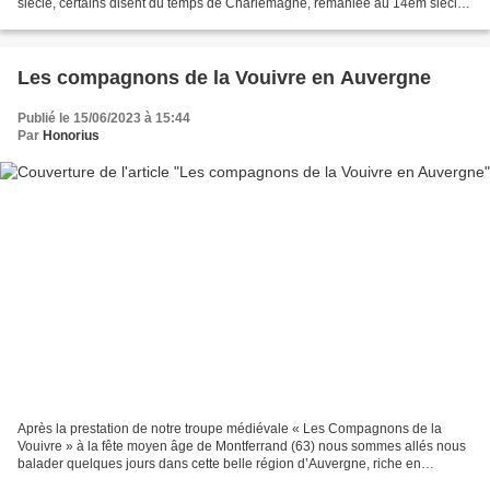
siècle, certains disent du temps de Charlemagne, remaniée au 14em siècle,
puis agrandie au 16 et 17em...
Les compagnons de la Vouivre en Auvergne
Publié le 15/06/2023 à 15:44
Par
Honorius
Après la prestation de notre troupe médiévale « Les Compagnons de la
Vouivre » à la fête moyen âge de Montferrand (63) nous sommes allés nous
balader quelques jours dans cette belle région d’Auvergne, riche en
patrimoines historiques. Après une journée...