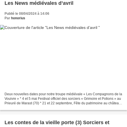
Les News médiévales d’avril
Publié le 08/04/2024 à 14:06
Par
honorius
Deux nouvelles dates pour notre troupe médiévale « Les Compagnons de la
Vouivre » * 4 et 5 mai Festival officiel des sorciers « Grimoire et Potions » au
Prieuré de Marast (70) * 21 et 22 septembre, Fête du patrimoine au château
de Montfaucon (25) Le proverbe...
Les contes de la vieille porte (3) Sorciers et