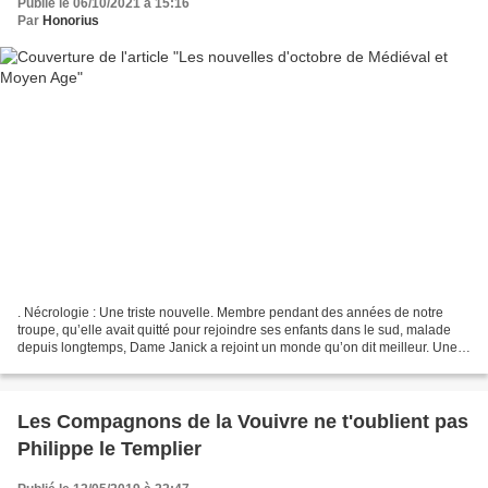
Publié le 06/10/2021 à 15:16
Par
Honorius
. Nécrologie : Une triste nouvelle. Membre pendant des années de notre
troupe, qu’elle avait quitté pour rejoindre ses enfants dans le sud, malade
depuis longtemps, Dame Janick a rejoint un monde qu’on dit meilleur. Une
douce pensée pour elle, condoléance...
Les Compagnons de la Vouivre ne t'oublient pas
Philippe le Templier