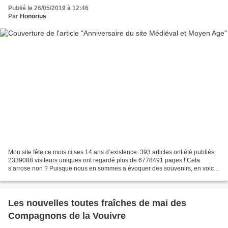
Publié le 26/05/2019 à 12:46
Par
Honorius
Mon site fête ce mois ci ses 14 ans d’existence. 393 articles ont été publiés,
2339088 visiteurs uniques ont regardé plus de 6778491 pages ! Cela
s’arrose non ? Puisque nous en sommes a évoquer des souvenirs, en voici
un. Il y a quelques années nous avions...
Les nouvelles toutes fraîches de mai des
Compagnons de la Vouivre