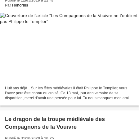
Publié le 12/05/2019 à 22:47
Par
Honorius
Huit ans déjà... Sur les fêtes médiévales il était Philippe le Templier, vous
l’avez peut être connu ou croisé. Ce 13 mai, jour anniversaire de sa
disparition, merci d’avoir une pensée pour lui. Tu nous manques mon ami…
Ci joint le lien ou l'on retrouve...
Le dragon de la troupe médiévale des
Compagnons de la Vouivre
Publié le 31/10/2020 à 10:25