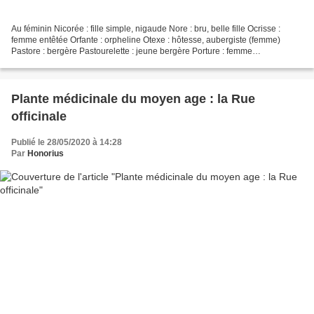
Au féminin Nicorée : fille simple, nigaude Nore : bru, belle fille Ocrisse :
femme entêtée Orfante : orpheline Otexe : hôtesse, aubergiste (femme)
Pastore : bergère Pastourelette : jeune bergère Porture : femme
ménopausée Prode : femme forte, vertueuse...
Plante médicinale du moyen age : la Rue
officinale
Publié le 28/05/2020 à 14:28
Par
Honorius