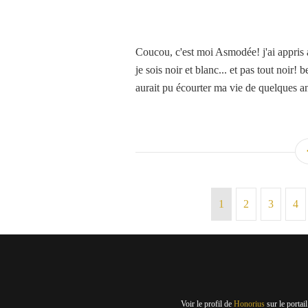
Coucou, c'est moi Asmodée! j'ai appris
je sois noir et blanc... et pas tout noir!
aurait pu écourter ma vie de quelques an
1
2
3
4
Voir le profil de
Honorius
sur le portai