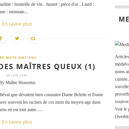
line : bouteille de vin . Jaunet : pièce d'or . Liard :
une : monnaie...
ME
En savoir plus
Article
ES MOTS ANCIENS
DES MAÎTRES QUEUX (1)
médiéva
noms an
29 JUIN 2005
cuisine
By Maître Honorius
sorcelle
proverb
diéval que devaient bien connaitre Dame Belette et Dame
vouivre
ouve souvent les racines de ces mots du moyen-age dans
Voir le 
ns en est tout autre......
Overbl
En savoir plus