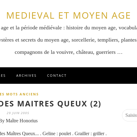
MEDIEVAL ET MOYEN AGE
 age et la période médiévale : histoire du moyen age, vocabul
stères et secrets du moyen age, sorcellerie, templiers, plantes
compagnons de la vouivre, château, guerriers …
GES
ARCHIVES
CONTACT
ES MOTS ANCIENS
DES MAITRES QUEUX (2)
29 JUIN 2005
By Maître Honorius
s Maîtres Queux... . Geline : poulet . Grailler : griller .