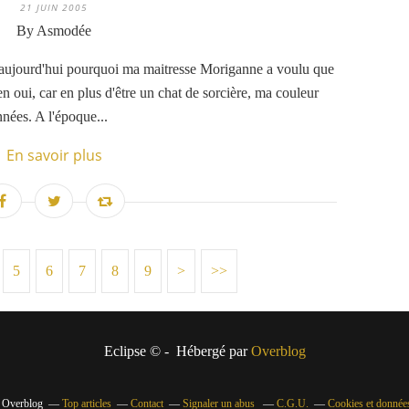
21 JUIN 2005
By Asmodée
 aujourd'hui pourquoi ma maitresse Moriganne a voulu que
 ben oui, car en plus d'être un chat de sorcière, ma couleur
nées. A l'époque...
En savoir plus
5
6
7
8
9
>
>>
Eclipse © - Hébergé par
Overblog
l Overblog
Top articles
Contact
Signaler un abus
C.G.U.
Cookies et données