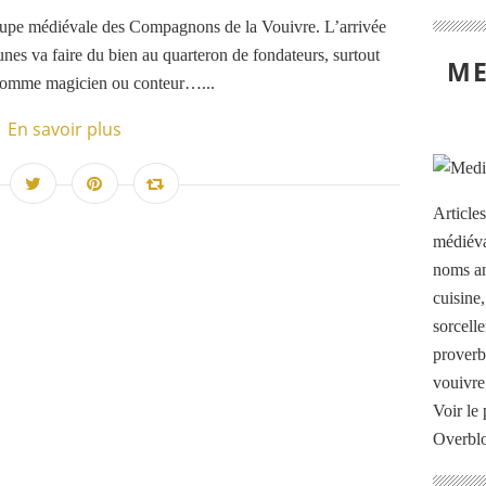
oupe médiévale des Compagnons de la Vouivre. L’arrivée
es va faire du bien au quarteron de fondateurs, surtout
ME
 comme magicien ou conteur…...
En savoir plus
Article
médiéva
noms an
cuisine
sorcelle
proverb
vouivre
Voir le 
Overbl