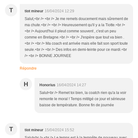
T
tiot mineur
16/04/2024 12:29
Salut,<br /> <br /> Je me remets doucement mais sûrement de
ma chute.<br /> <br /> Heureusement qu'il y a la Tiotte.<br />
<br /> Aujourd'hui il pleut comme souvent , c'est un peu
comme en Bretagne.<br /> <br /> J'espère que tout va bien .
<br /> <br /> Ma coach est arrivée mais elle fait son sport toute
seule.<br /> <br /> Des infos en demi-teinte pour ce mardi.<br
/> <br /> BONNE JOURNEE
Répondre
H
Honorius
16/04/2024 14:27
Salut<br /> Remet toi bien, la coatch rien qu'a la voir
remonte le moral ! Temps mititgé ce jour et sérieuse
baisse de température. Bonne fin de journée
T
tiot mineur
15/04/2024 15:52
Salut<br /> <br /> Le temps est à la tempête de nouveau avec