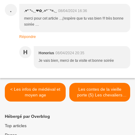
.
.♥*¨*•.¸¸❤✿¸.¤*¨¨*¤.¸¸
08/04/2024 16:36
merci pour cet article ....j'espère que tu vas bien !!! très bonne
soirée ....
Répondre
H
Honorius
08/04/2024 20:35
Je vais bien, merci de ta visite et bonne soirée
< Les infos de médiéval et
Les contes de la vieille
moyen age
porte (5) Les chevaliers
Teutoniques >
Hébergé par Overblog
Top articles