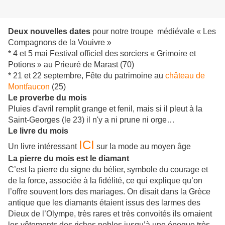
Deux nouvelles dates
pour notre troupe médiévale « Les
Compagnons de la Vouivre »
* 4 et 5 mai Festival officiel des sorciers « Grimoire et
Potions » au Prieuré de Marast (70)
* 21 et 22 septembre, Fête du patrimoine au
château de
Montfaucon
(25)
Le proverbe du mois
Pluies d'avril remplit grange et fenil, mais si il pleut à la
Saint-Georges (le 23) il n'y a ni prune ni orge…
Le livre du mois
ICI
Un livre intéressant
sur la mode au moyen âge
La pierre du mois est le diamant
C’est la pierre du signe du bélier, symbole du courage et
de la force, associée à la fidélité, ce qui explique qu’on
l’offre souvent lors des mariages. On disait dans la Grèce
antique que les diamants étaient issus des larmes des
Dieux de l’Olympe, très rares et très convoités ils ornaient
les vêtements des riches nobles jusqu’à une époque très