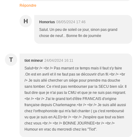
Répondre
H
Honorius
08/05/2024 17:46
Salut. Un peu de soleil ce jour, sinon pas grand
chose de neuf... Bonne fin de journée
T
tiot mineur
24/04/2024 16:11
Salut<br /> <br /> Pas marrant ce temps mais il faut s'y faire
.On est en avril et il ne faut pas se découvrir d'un fil.<br /> <br
/> Je suis allé chercher un siège pour prendre ma douche
sans tomber. Ce n'est pas rembourser par la SECU bien sûr. Il
faut dire que je n'ai pas la CMU et que je ne suis pas migrant.
<br /> <br /> J'ai le grand tort d'être FRANCAIS d'origine
française depuis Charlemagne.<br /> <br /> Je suis allé aussi
chez l'orthophoniste qui m'a fait chanter ( ça c'est remboursé
vu que je suis en ALD)<br /> <br /> J'espère que tout va bien
chez vous.<br /> <br /> BONNE JOURNEE<br /> <br />
Humour en vrac du mercredi chez les "Tiot".