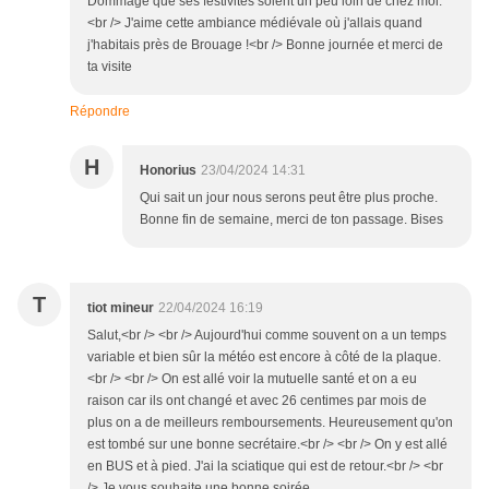
Dommage que ses festivités soient un peu loin de chez moi.
<br /> J'aime cette ambiance médiévale où j'allais quand
j'habitais près de Brouage !<br /> Bonne journée et merci de
ta visite
Répondre
H
Honorius
23/04/2024 14:31
Qui sait un jour nous serons peut être plus proche.
Bonne fin de semaine, merci de ton passage. Bises
T
tiot mineur
22/04/2024 16:19
Salut,<br /> <br /> Aujourd'hui comme souvent on a un temps
variable et bien sûr la météo est encore à côté de la plaque.
<br /> <br /> On est allé voir la mutuelle santé et on a eu
raison car ils ont changé et avec 26 centimes par mois de
plus on a de meilleurs remboursements. Heureusement qu'on
est tombé sur une bonne secrétaire.<br /> <br /> On y est allé
en BUS et à pied. J'ai la sciatique qui est de retour.<br /> <br
/> Je vous souhaite une bonne soirée .