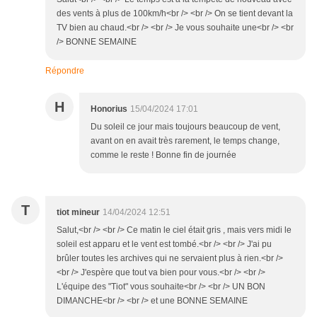
des vents à plus de 100km/h<br /> <br /> On se tient devant la
TV bien au chaud.<br /> <br /> Je vous souhaite une<br /> <br
/> BONNE SEMAINE
Répondre
H
Honorius
15/04/2024 17:01
Du soleil ce jour mais toujours beaucoup de vent,
avant on en avait très rarement, le temps change,
comme le reste ! Bonne fin de journée
T
tiot mineur
14/04/2024 12:51
Salut,<br /> <br /> Ce matin le ciel était gris , mais vers midi le
soleil est apparu et le vent est tombé.<br /> <br /> J'ai pu
brûler toutes les archives qui ne servaient plus à rien.<br />
<br /> J'espère que tout va bien pour vous.<br /> <br />
L'équipe des "Tiot" vous souhaite<br /> <br /> UN BON
DIMANCHE<br /> <br /> et une BONNE SEMAINE