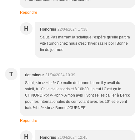
Répondre
H
Honorius
22/04/2024 17:38
Salut. Pas marrant la sciatique j'espère qu'elle partira
vite ! Sinon chez nous c'est l'hiver, raz le bol ! Bonne
fin de journée
T
tiot mineur
21/04/2024 10:39
Salut, <br /> <br /> Ce matin de bonne heure il y avait du
soleil, à 10h le ciel est gris et à 10h30 il pleut ! C'est ça le
CH'NORD!<br /> <br /> A mon avis il vont se les cailler à Berck
pour les internationales du cerf volant avec les 10° et le vent
frais !<br /> <br /> Bonne JOURNEE
Répondre
H
Honorius
21/04/2024 12:45