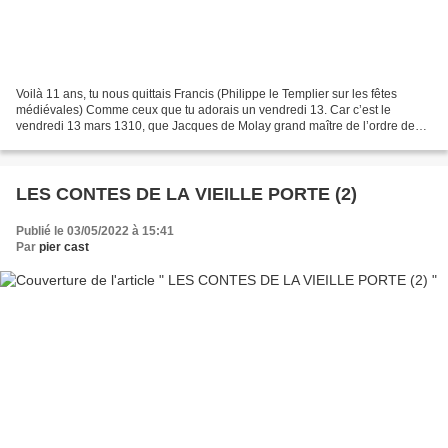
Voilà 11 ans, tu nous quittais Francis (Philippe le Templier sur les fêtes
médiévales) Comme ceux que tu adorais un vendredi 13. Car c’est le
vendredi 13 mars 1310, que Jacques de Molay grand maître de l’ordre des
Templier et cinquante-quatre chevaliers...
LES CONTES DE LA VIEILLE PORTE (2)
Publié le 03/05/2022 à 15:41
Par
pier cast