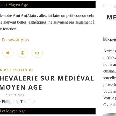
ME
 notre Ami AnjAlain , allez lui faire un petit coucou cela
ue souvent belles, esthétiques, ne servaient pas seulement à
e fonction...
En savoir plus
Article
médiéva
noms an
N PEU D'HISTOIRE
cuisine
CHEVALERIE SUR MÉDIÉVAL
sorcelle
proverb
 MOYEN AGE
vouivre
5 AOÛT 2007
Voir le 
 Philippe le Templier
Overbl