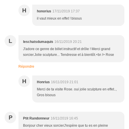
H
honorius
17/11/2019 17:37
il vaut mieux en effet ! bisous
L
leschatsdumaquis
16/11/2019 20:21
J'adore ce genre de billet instructif et drôle ! Merci grand
sorcier.Jolie sculpture... Tendresse et à bientôt.<br /> Rose
Répondre
H
Honrius
16/11/2019 21:01
Merci de ta visite Rose. oui jolie sculpture en effet..,
Gros bisous
P
Ptit Randonneur
16/11/2019 16:45
Bonjour cher vieux sorcierJ'espère que tu es en pleine