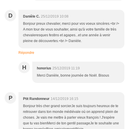
D
Danièle C.
25/12/2019 10:08
Bonjour preux chevalier, merci pour vos voeux sincères.<br />
A mon tour de vous souhaiter, ainsi qu'à votre famille de très
chevaleresques festins et agapes...et une année à venir
pleine de découvertes.<br /> Danièle.
Répondre
H
honorius
25/12/2019 11:19
Merci Danièle, bonne journée de Noël. Bisous
P
Ptit Randonneur
14/12/2019 16:15
Bonjour très cher grand sorcierJe suis toujours heureux de te
retrouver dans ton monde médiévale où on apprend plein de
choses. Je vais me mettre à parler vieux françois ! J'espère
que tu vas bienMerci de ton gentil passageJe te souhaite une