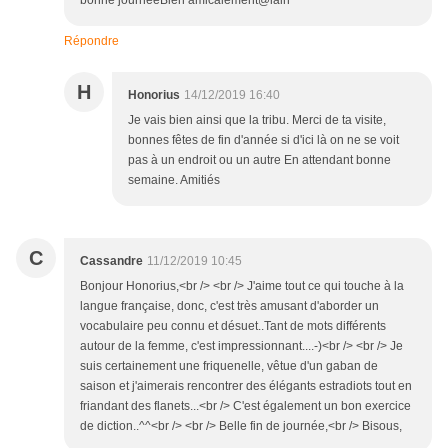
bonne journéeBien amicalement@lain
Répondre
H
Honorius
14/12/2019 16:40
Je vais bien ainsi que la tribu. Merci de ta visite,
bonnes fêtes de fin d'année si d'ici là on ne se voit
pas à un endroit ou un autre En attendant bonne
semaine. Amitiés
C
Cassandre
11/12/2019 10:45
Bonjour Honorius,<br /> <br /> J'aime tout ce qui touche à la
langue française, donc, c'est très amusant d'aborder un
vocabulaire peu connu et désuet..Tant de mots différents
autour de la femme, c'est impressionnant....-)<br /> <br /> Je
suis certainement une friquenelle, vêtue d'un gaban de
saison et j'aimerais rencontrer des élégants estradiots tout en
friandant des flanets...<br /> C'est également un bon exercice
de diction..^^<br /> <br /> Belle fin de journée,<br /> Bisous,