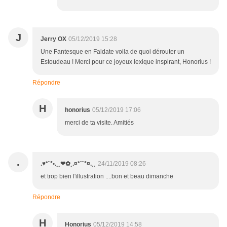
J
Jerry OX
05/12/2019 15:28
Une Fantesque en Faldate voila de quoi dérouter un
Estoudeau ! Merci pour ce joyeux lexique inspirant, Honorius !
Répondre
H
honorius
05/12/2019 17:06
merci de ta visite. Amitiés
.
.♥*¨*•.¸¸❤✿¸.¤*¨¨*¤.¸¸
24/11/2019 08:26
et trop bien l'illustration ....bon et beau dimanche
Répondre
H
Honorius
05/12/2019 14:58