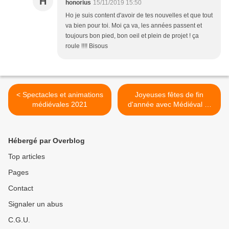
H
honorius
15/11/2019 15:50
Ho je suis content d'avoir de tes nouvelles et que tout
va bien pour toi. Moi ça va, les années passent et
toujours bon pied, bon oeil et plein de projet ! ça
roule !!!! Bisous
< Spectacles et animations
Joyeuses fêtes de fin
médiévales 2021
d'année avec Médiéval et
Moyen Age >
Hébergé par Overblog
Top articles
Pages
Contact
Signaler un abus
C.G.U.