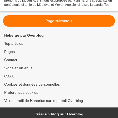
prénoms du Moyen Age. Il nous est proposé par Martine, une spécialiste en
généalogie et amie de Médiéval et Moyen Age. Je lui laisse la parole. Tout
d’abord un petit rappel sur l’origine...
Page suivante >
Hébergé par Overblog
Top articles
Pages
Contact
Signaler un abus
C.G.U.
Cookies et données personnelles
Préférences cookies
Voir le profil de Honorius sur le portail Overblog
Créer un blog sur Overblog