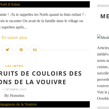
ME
ie ! -Tu te rappelles tes Noëls quand tu étais enfant ? -
ais te raconter On avait de la famille dans le village ou
t superbes après...
En savoir plus
Article
médiéva
noms an
LES INFOS
cuisine
BRUITS DE COULOIRS DES
sorcelle
proverb
NS DE LA VOUIVRE
vouivre
1 DÉCEMBRE 2023
Voir le 
By Honorius
Overbl