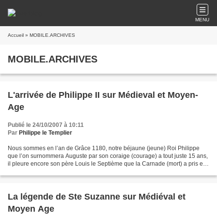
MENU
Accueil
» MOBILE.ARCHIVES
MOBILE.ARCHIVES
L'arrivée de Philippe II sur Médieval et Moyen-
Age
Publié le 24/10/2007 à 10:11
Par
Philippe le Templier
Nous sommes en l’an de Grâce 1180, notre béjaune (jeune) Roi Philippe
que l’on surnommera Auguste par son coraige (courage) a tout juste 15 ans,
il pleure encore son père Louis le Septième que la Carnade (mort) a pris et
qui par son divorce avec la belle...
La légende de Ste Suzanne sur Médiéval et
Moyen Age