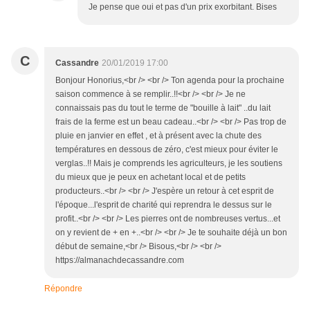
Je pense que oui et pas d'un prix exorbitant. Bises
C
Cassandre
20/01/2019 17:00
Bonjour Honorius,<br /> <br /> Ton agenda pour la prochaine
saison commence à se remplir..!!<br /> <br /> Je ne
connaissais pas du tout le terme de "bouille à lait" ..du lait
frais de la ferme est un beau cadeau..<br /> <br /> Pas trop de
pluie en janvier en effet , et à présent avec la chute des
températures en dessous de zéro, c'est mieux pour éviter le
verglas..!! Mais je comprends les agriculteurs, je les soutiens
du mieux que je peux en achetant local et de petits
producteurs..<br /> <br /> J'espère un retour à cet esprit de
l'époque...l'esprit de charité qui reprendra le dessus sur le
profit..<br /> <br /> Les pierres ont de nombreuses vertus...et
on y revient de + en +..<br /> <br /> Je te souhaite déjà un bon
début de semaine,<br /> Bisous,<br /> <br />
https://almanachdecassandre.com
Répondre