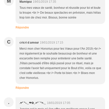
M
Mamigoz
19/01/2019 17:35
Tous mes vœux de santé, bonheur et réussite pour toi et toute
la troupe.<br /> De beaux spectacles en prévision, mais hélas
trop loin de chez moi. Bisous, bonne soirée
Répondre
C
cricri d amour
19/01/2019 17:15
Merci mon cher Honorius pour tes Vœux pour l'An 2019,<br />
moi également je te souhaite beaucoup de bonheur et une
escarcelle bien remplie pour entretenir une belle santé.
J'étais persuadé d'être déjà passé pour ce rituel, mais je
constate l'avoir fait uniquement pour le Bout d'An, voila ce que
c'est cette vieillesse.<br /> Porte toi bien.<br /> Bises mon
cher Honorius.
Répondre
.
.♥*¨*•.¸¸❤✿¸.¤*¨¨*¤.¸¸
18/01/2019 17:05