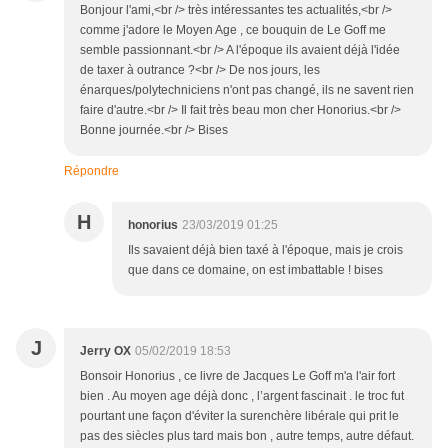
Bonjour l'ami,<br /> très intéressantes tes actualités,<br />
comme j'adore le Moyen Age , ce bouquin de Le Goff me
semble passionnant.<br /> A l'époque ils avaient déjà l'idée
de taxer à outrance ?<br /> De nos jours, les
énarques/polytechniciens n'ont pas changé, ils ne savent rien
faire d'autre.<br /> Il fait très beau mon cher Honorius.<br />
Bonne journée.<br /> Bises
Répondre
H
honorius
23/03/2019 01:25
Ils savaient déjà bien taxé à l'époque, mais je crois
que dans ce domaine, on est imbattable ! bises
J
Jerry OX
05/02/2019 18:53
Bonsoir Honorius , ce livre de Jacques Le Goff m'a l'air fort
bien . Au moyen age déjà donc , l’argent fascinait . le troc fut
pourtant une façon d'éviter la surenchère libérale qui prit le
pas des siècles plus tard mais bon , autre temps, autre défaut.