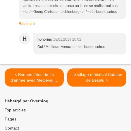
Janvier est le mois où l'on offre ses meilleurs voeux à ses
amis. Les autres mois sont ceux où ils ne se réaliseront pas.
<br /> Georg Christoph Lichtenberg<br /> très bonne soirée
Répondre
H
honorius
18/01/2019 20:02
Oui ! Meilleurs voeux alors et bonne soirée
< Bonnes fêtes de fin
Le village médiéval Catalan
d'année avec Médiéval et
de Besalù >
Moyen Age
Hébergé par Overblog
Top articles
Pages
Contact