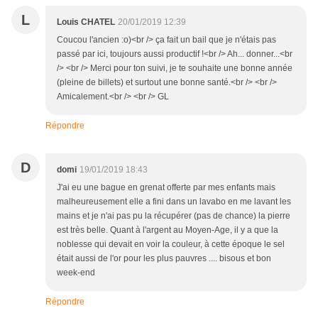
L
Louis CHATEL
20/01/2019 12:39
Coucou l'ancien :o)<br /> ça fait un bail que je n'étais pas
passé par ici, toujours aussi productif !<br /> Ah... donner...<br
/> <br /> Merci pour ton suivi, je te souhaite une bonne année
(pleine de billets) et surtout une bonne santé.<br /> <br />
Amicalement.<br /> <br /> GL
Répondre
D
domi
19/01/2019 18:43
J'ai eu une bague en grenat offerte par mes enfants mais
malheureusement elle a fini dans un lavabo en me lavant les
mains et je n'ai pas pu la récupérer (pas de chance) la pierre
est très belle. Quant à l'argent au Moyen-Age, il y a que la
noblesse qui devait en voir la couleur, à cette époque le sel
était aussi de l'or pour les plus pauvres .... bisous et bon
week-end
Répondre