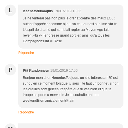
L
leschatsdumaquis
19/01/2019 18:36
Je ne tenterai pas non plus le grenat contre des maux LOL ;
autant l'apprécier comme bijou, sa couleur est sublime.<br />
L'esprit de charité qui semblait régler au Moyen Age fait
rêver...<br /> Tendresse grand sorcier, ainsi qu'à tous les
Compagnons<br /> Rose
Répondre
P
Ptit Randonneur
19/01/2019 17:56
Bonjour mon cher HonoriusToujours un site intéressant !C'est
sur qu'en ce moment lorsque tu sors il te faut un bonnet, sinon
les oreilles sont gelées.J'espère que tu vas bien et que ta
troupe se porte à merveille.Je te souhaite un bon
weekendBien amicalement@lain
Répondre