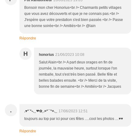
Ptit Randonneur
20/06/2023 19:05
Bonsoir mon cher Honorius<br /> Charmants petits villages
que vous avez découverts et que je ne connais pas.<br />
J'espère que votre prestation s'est bien passée.<br /> Passe
une bonne soirée<br /> Amitiés<br /> @lain
Répondre
H
honorius
21/06/2023 10:08
Salut Alain<br /> A part deux orages en fin de
journée, la mauvaise heure, surtout lorsque l'on
remballe, tout s'est très bien passé. Belle fête et
belles balades ensuite. <br /> Merci de ta visite,
bonne fin de semaine<br /> Amitiés<br /> Jacques
.
.♥*¨*•.¸¸❤✿¸.¤*¨¨*¤.¸¸
17/06/2023 12:51
toujours au top par ici pour ces fêtes .....cool les photos ....♥♥
Répondre