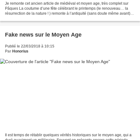
Je remonte cet ancien article de médiéval et moyen age, très complet sur
Pâques La coutume d’une fête célébrant le printemps (le renouveau… la
résurrection de la nature ! ) remonte à l’antiquité (sans doute même avant)
en passant par les Celtes et les...
Fake news sur le Moyen Age
Publié le 22/03/2018 à 10:15
Par
Honorius
Il est temps de rétablir quelques vérités historiques sur le moyen age, qui a
duré quasiment un millénaire. Souvent on présente encore cette période