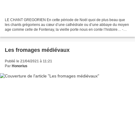
LE CHANT GREGORIEN En cette période de Noël quoi de plus beau que
les chants grégoriens au cœur d’une cathédrale ou d’une abbaye du moyen
age comme celle de Fontenay, la vieille porte nous en conte l’histoire… -
Alors Pier tu reviens d’une balade de quelques...
Les fromages médiévaux
Publié le 21/04/2021 à 11:21
Par
Honorius