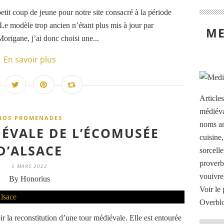
it coup de jeune pour notre site consacré à la période
Le modèle trop ancien n’étant plus mis à jour par
ME
rigane, j’ai donc choisi une...
En savoir plus
Article
médiéva
NOS PROMENADES
noms an
IÉVALE DE L’ÉCOMUSÉE
cuisine
D’ALSACE
sorcelle
proverb
5 MARS 2022
vouivre
By Honorius
Voir le 
Overbl
ir la reconstitution d’une tour médiévale. Elle est entourée