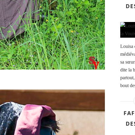
DE
Louisa d
médiéva
sa sœur
dite la
partout,
bout des
FAF
DE