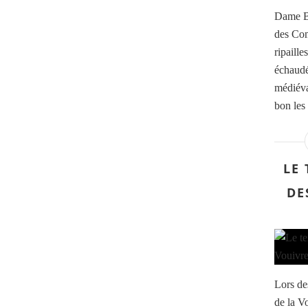
Dame Be
des Com
ripaille
échaudé
médiéval
bon les
LE 
DE
Lors de
de la Vo