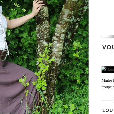
VOU
Maître 
troupe 
LOUI