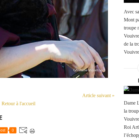
Avec sa
Mont pa
troupe 
Vouivre
de la t
Vouivr
Article suivant »
Dame Ly
Retour à l'accueil
la trou
E
Vouivre
Roi Art
ost
0
l’échop