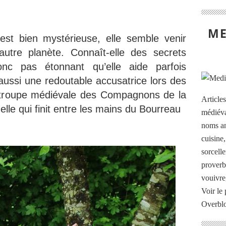
ME
 est bien mystérieuse, elle semble venir
utre planète. Connaît-elle des secrets
onc pas étonnant qu’elle aide parfois
 aussi une redoutable accusatrice lors des
a troupe médiévale des Compagnons de la
Article
elle qui finit entre les mains du Bourreau
médiéva
noms an
cuisine
sorcelle
proverb
vouivre
Voir le 
Overbl