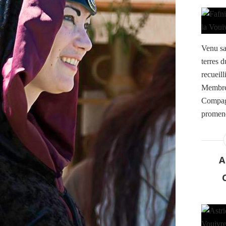
Venu sa
terres d
recueill
Membre 
Compagn
promener
A