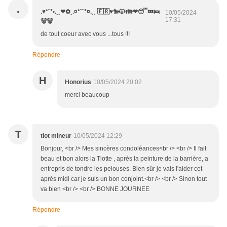
.
.♥*¨*•.¸¸❤✿¸.¤*¨¨*¤.¸¸ 🇫🇷♥️🐎😾👪❤😴💤🛌
10/05/2024
17:31
🐻🐻
de tout coeur avec vous ...tous !!!
Répondre
H
Honorius
10/05/2024 20:02
merci beaucoup
T
tiot mineur
10/05/2024 12:29
Bonjour, <br /> Mes sincères condoléances<br /> <br /> Il fait
beau et bon alors la Tiotte , après la peinture de la barrière, a
entrepris de tondre les pelouses. Bien sûr je vais l'aider cet
après midi car je suis un bon conjoint.<br /> <br /> Sinon tout
va bien <br /> <br /> BONNE JOURNEE
Répondre