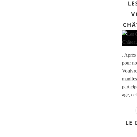
LE
V
CHÂ
. Après
pour no
Vouivre
manifes
partici
age, ce
LE 