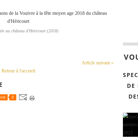
le au château d'Héricourt (2018)
VOU
Article suivant »
Retour à l'accueil
SPE
E
DE
DE
ost
0