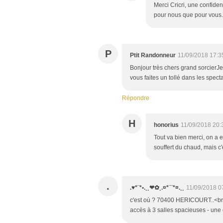
Merci Cricri, une confide
pour nous que pour vous. 
P
Ptit Randonneur
11/09/2018 17:3
Bonjour très chers grand sorcierJe
vous faites un tollé dans les spec
Répondre
H
honorius
11/09/2018 20:
Tout va bien merci, on a 
souffert du chaud, mais c'
.
.♥*¨*•.¸¸❤✿¸.¤*¨¨*¤.¸¸
11/09/2018 0
c'est où ? 70400 HERICOURT..<br />
accès à 3 salles spacieuses - une 