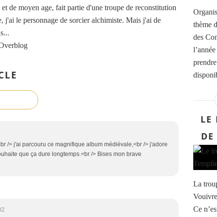
t de moyen age, fait partie d'une troupe de reconstitution
Organisa
, j'ai le personnage de sorcier alchimiste. Mais j'ai de
thème d
...
des Com
 Overblog
l’année
prendre 
CLE
disponi
LE
DE
 /> j'ai parcouru ce magnifique album médiévale,<br /> j'adore
souhaite que ça dure longtemps.<br /> Bises mon brave
La trou
Vouivre
Ce n’es
02