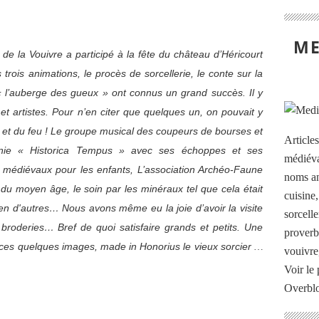
ME
 la Vouivre a participé à la fête du château d’Héricourt
 trois animations, le procès de sorcellerie, le conte sur la
« l’auberge des gueux » ont connus un grand succès. Il y
t artistes. Pour n’en citer que quelques un, on pouvait y
er et du feu ! Le groupe musical des coupeurs de bourses et
Article
nie « Historica Tempus » avec ses échoppes et ses
médiéva
ux médiévaux pour les enfants, L’association Archéo-Faune
noms an
 du moyen âge, le soin par les minéraux tel que cela était
cuisine
ien d'autres… Nous avons même eu la joie d’avoir la visite
sorcelle
oderies… Bref de quoi satisfaire grands et petits. Une
proverb
r ces quelques images, made in Honorius le vieux sorcier
…
vouivre
Voir le 
Overbl