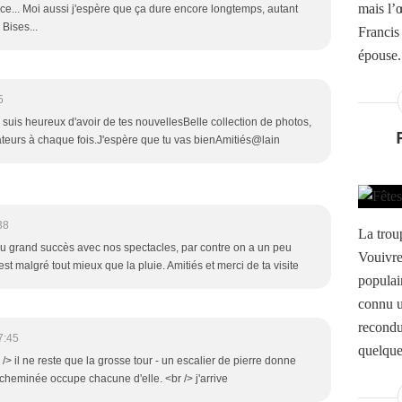
mais l’
nce... Moi aussi j'espère que ça dure encore longtemps, autant
Bises...
Francis 
épouse. 
5
 suis heureux d'avoir de tes nouvellesBelle collection de photos,
tateurs à chaque fois.J'espère que tu vas bienAmitiés@lain
38
La trou
eu grand succès avec nos spectacles, par contre on a un peu
Vouivre 
est malgré tout mieux que la pluie. Amitiés et merci de ta visite
populai
connu u
recondu
7:45
quelque
 il ne reste que la grosse tour - un escalier de pierre donne
cheminée occupe chacune d'elle. <br /> j'arrive