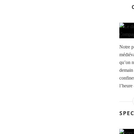
Notre p
médiéva
qu’on n
demain l
confinem
l’heure 
SPE