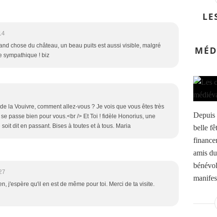
LE
14
grand chose du château, un beau puits est aussi visible, malgré
MÉD
fête sympathique ! biz
 la Vouivre, comment allez-vous ? Je vois que vous êtes très
Depuis 
e passe bien pour vous.<br /> Et Toi ! fidèle Honorius, une
soit dit en passant. Bises à toutes et à tous. Maria
belle f
finance
amis du
bénévole
27
manifest
 j'espère qu'il en est de même pour toi. Merci de ta visite.