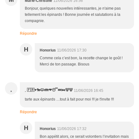
Marie-Christine
11/06/2026 16:56
Bonjour, quelques nouvelles intéressantes, je n'aime pas
tellement les épinards ! Bonne journée et salutations à la
compagnie.
Répondre
H
Honorius
11/06/2026 17:30
Comme cela c’est bon, la recette change le goût !
Merci de ton passage. Bisous
¸
¸ 🇫🇷♥️🐎😾👪❤😴💤🛌🐻🐻
11/06/2026 16:45
tarte aux épinards ....tout à fait pour moi !!! je t'invite !!!
Répondre
H
Honorius
11/06/2026 17:32
Bon appétit alors, ce serait volontiers l’invitation mais