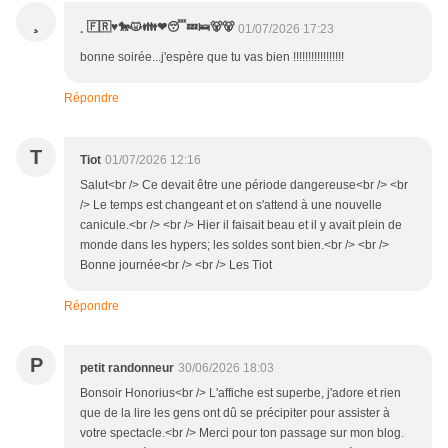
¸
¸ 🇫🇷♥️🐎😾👪❤😴💤🛌🐻🐻
01/07/2026 17:23
bonne soirée...j'espère que tu vas bien !!!!!!!!!!!!!!!!!
Répondre
T
Tiot
01/07/2026 12:16
Salut<br /> Ce devait être une période dangereuse<br /> <br
/> Le temps est changeant et on s'attend à une nouvelle
canicule.<br /> <br /> Hier il faisait beau et il y avait plein de
monde dans les hypers; les soldes sont bien.<br /> <br />
Bonne journée<br /> <br /> Les Tiot
Répondre
P
petit randonneur
30/06/2026 18:03
Bonsoir Honorius<br /> L'affiche est superbe, j'adore et rien
que de la lire les gens ont dû se précipiter pour assister à
votre spectacle.<br /> Merci pour ton passage sur mon blog.