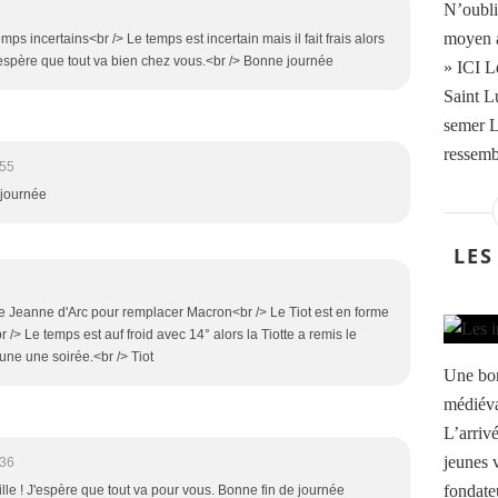
N’oublie
moyen 
ps incertains<br /> Le temps est incertain mais il fait frais alors
'espère que tout va bien chez vous.<br /> Bonne journée
» ICI L
Saint Lu
semer L
ressemb
:55
 journée
LES
elle Jeanne d'Arc pour remplacer Macron<br /> Le Tiot est en forme
 /> Le temps est auf froid avec 14° alors la Tiotte a remis le
une une soirée.<br /> Tiot
Une bon
médiéva
L’arriv
jeunes 
:36
fondateu
acille ! J'espère que tout va pour vous. Bonne fin de journée