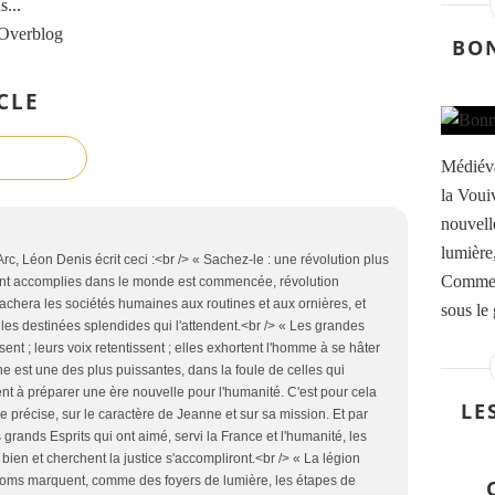
...
 Overblog
BO
CLE
Médiév
la Voui
nouvell
lumière
, Léon Denis écrit ceci :<br /> « Sachez-le : une révolution plus
Comme l
sont accomplies dans le monde est commencée, révolution
rrachera les sociétés humaines aux routines et aux ornières, et
sous le 
les destinées splendides qui l'attendent.<br /> « Les grandes
ent ; leurs voix retentissent ; elles exhortent l'homme à se hâter
 est une des plus puissantes, dans la foule de celles qui
ent à préparer une ère nouvelle pour l'humanité. C'est pour cela
LE
ure précise, sur le caractère de Jeanne et sur sa mission. Et par
 grands Esprits qui ont aimé, servi la France et l'humanité, les
bien et cherchent la justice s'accompliront.<br /> « La légion
 noms marquent, comme des foyers de lumière, les étapes de