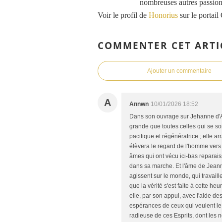
nombreuses autres passions
Voir le profil de
Honorius
sur le portail
COMMENTER CET ARTI
Ajouter un commentaire
A
Annwn
10/01/2026 18:52
Dans son ouvrage sur Jehanne d'Arc
grande que toutes celles qui se 
pacifique et régénératrice ; elle a
élèvera le regard de l'homme vers 
âmes qui ont vécu ici-bas reparaiss
dans sa marche. Et l'âme de Jeanne
agissent sur le monde, qui travaill
que la vérité s'est faite à cette he
elle, par son appui, avec l'aide des
espérances de ceux qui veulent le 
radieuse de ces Esprits, dont les