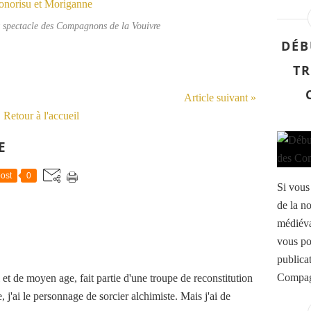
 spectacle des Compagnons de la Vouivre
DÉB
TR
Article suivant »
Retour à l'accueil
E
ost
0
Si vous
de la n
médiéva
vous po
publica
Compag
t de moyen age, fait partie d'une troupe de reconstitution
, j'ai le personnage de sorcier alchimiste. Mais j'ai de