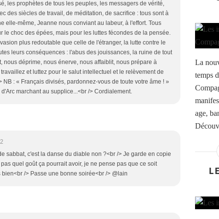
assé, les prophètes de tous les peuples, les messagers de vérité,
ec des siècles de travail, de méditation, de sacrifice : tous sont à
e elle-même, Jeanne nous conviant au labeur, à l'effort. Tous
ur le choc des épées, mais pour les luttes fécondes de la pensée.
vasion plus redoutable que celle de l'étranger, la lutte contre le
utes leurs conséquences : l'abus des jouissances, la ruine de tout
La nouv
nt, nous déprime, nous énerve, nous affaiblit, nous prépare à
travaillez et luttez pour le salut intellectuel et le relèvement de
temps d
/> NB : « Français divisés, pardonnez-vous de toute votre âme ! »
Compagn
 d'Arc marchant au supplice...<br /> Cordialement.
manifes
age, ban
Découvr
02
e sabbat, c'est la danse du diable non ?<br /> Je garde en copie
 pas quel goût ça pourrait avoir, je ne pense pas que ce soit
L
s bien<br /> Passe une bonne soirée<br /> @lain