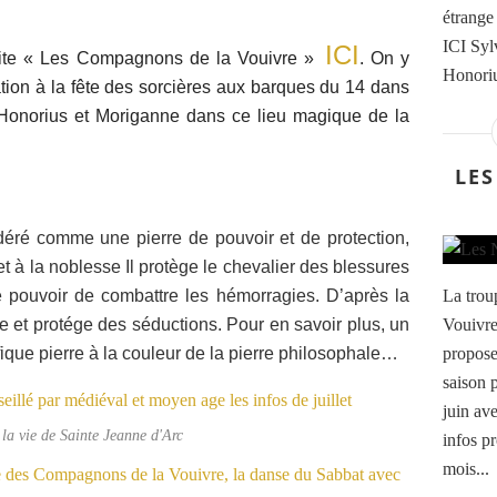
étrange
ICI Syl
ICI
 site « Les Compagnons de la Vouivre »
. On y
Honoriu
tion à la fête des sorcières aux barques du 14 dans
’Honorius et Moriganne dans ce lieu magique de la
LES
déré comme une pierre de pouvoir et de protection,
t à la noblesse Il protège le chevalier des blessures
e pouvoir de combattre les hémorragies. D’après la
La trou
ère et protége des séductions. Pour en savoir plus, un
Vouivre
ifique pierre à la couleur de la pierre philosophale…
propose
saison 
juin av
r la vie de Sainte Jeanne d'Arc
infos p
mois...