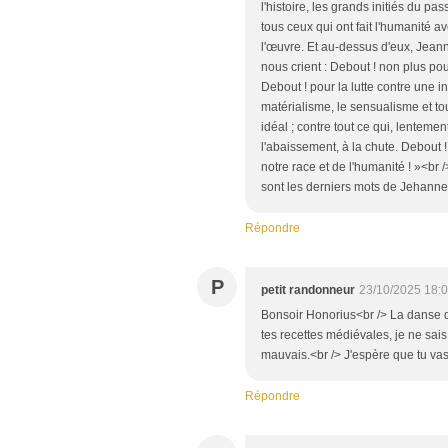
l'histoire, les grands initiés du p
tous ceux qui ont fait l'humanité av
l'œuvre. Et au-dessus d'eux, Jeann
nous crient : Debout ! non plus po
Debout ! pour la lutte contre une in
matérialisme, le sensualisme et to
idéal ; contre tout ce qui, lenteme
l'abaissement, à la chute. Debout ! 
notre race et de l'humanité ! »<br 
sont les derniers mots de Jehanne
Répondre
P
petit randonneur
23/10/2025 18:
Bonsoir Honorius<br /> La danse d
tes recettes médiévales, je ne sais
mauvais.<br /> J'espère que tu va
Répondre