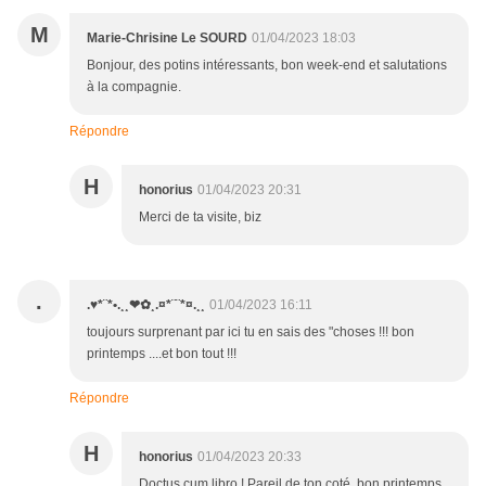
M
Marie-Chrisine Le SOURD
01/04/2023 18:03
Bonjour, des potins intéressants, bon week-end et salutations
à la compagnie.
Répondre
H
honorius
01/04/2023 20:31
Merci de ta visite, biz
.
.♥*¨*•.¸¸❤✿¸.¤*¨¨*¤.¸¸
01/04/2023 16:11
toujours surprenant par ici tu en sais des "choses !!! bon
printemps ....et bon tout !!!
Répondre
H
honorius
01/04/2023 20:33
Doctus cum libro ! Pareil de ton coté, bon printemps