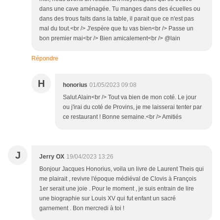
dans une cave aménagée. Tu manges dans des écuelles ou
dans des trous faits dans la table, il parait que ce n'est pas
mal du tout.<br /> J'espère que tu vas bien<br /> Passe un
bon premier mai<br /> Bien amicalement<br /> @lain
Répondre
H
honorius
01/05/2023 09:08
Salut Alain<br /> Tout va bien de mon coté. Le jour
ou j'irai du coté de Provins, je me laisserai tenter par
ce restaurant ! Bonne semaine.<br /> Amitiés
J
Jerry OX
19/04/2023 13:26
Bonjour Jacques Honorius, voila un livre de Laurent Theis qui
me plairait , revivre l'époque médiéval de Clovis à François
1er serait une joie . Pour le moment , je suis entrain de lire
une biographie sur Louis XV qui fut enfant un sacré
garnement . Bon mercredi à toi !