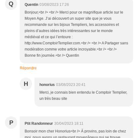
Q
Quentin
03/08/2023 17:26
Bonjour,<br /> <br /> Merci pour ce magnifique article sur le
Moyen Age. J’ai découvert un super site que je vous
recommande sur les bijoux Templiers, les accessoires et
pleins d’autres idées très intéressantes sur le monde
médiéval et ce qui l’entoure :
http://www.ComptoirTemplier.com.<br /> <br /> A Partager sans
modération comme votre article incroyable.<br /> <br />
Bonne fin journée.<br /> Quentin
Répondre
H
honorius
03/08/2023 20:41
Merci, je connais bien entendu le Comptoir Templier,
un très beau site
P
Ptit Randonneur
30/04/2023 18:11
Bonsoir mon cher Honorius<br /> À provins, pas loin de chez
moi, nous avons un restaurant moyenâgeux qui se trouve