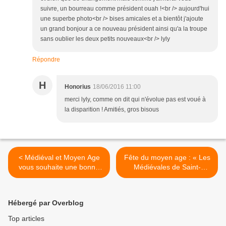
suivre, un bourreau comme président ouah !<br /> aujourd'hui
une superbe photo<br /> bises amicales et a bientôt j'ajoute
un grand bonjour a ce nouveau président ainsi qu'a la troupe
sans oublier les deux petits nouveaux<br /> lyly
Répondre
H
Honorius
18/06/2016 11:00
merci lyly, comme on dit qui n'évolue pas est voué à
la disparition ! Amitiés, gros bisous
< Médiéval et Moyen Age
Fête du moyen age : « Les
vous souhaite une bonne
Médiévales de Saint-
année 2016
Ursanne » >
Hébergé par Overblog
Top articles