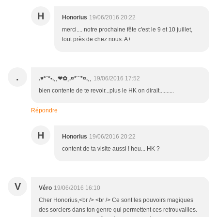
H
Honorius
19/06/2016 20:22
merci.... notre prochaine fête c'est le 9 et 10 juillet,
tout près de chez nous. A+
.
.♥*¨*•.¸¸❤✿¸.¤*¨¨*¤.¸¸
19/06/2016 17:52
bien contente de te revoir...plus le HK on dirait..........
Répondre
H
Honorius
19/06/2016 20:22
content de ta visite aussi ! heu... HK ?
V
Véro
19/06/2016 16:10
Cher Honorius,<br /> <br /> Ce sont les pouvoirs magiques
des sorciers dans ton genre qui permettent ces retrouvailles.