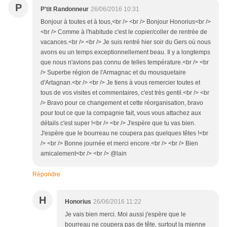
P
P'tit Randonneur
26/06/2016 10:31
Bonjour à toutes et à tous,<br /> <br /> Bonjour Honorius<br />
<br /> Comme à l'habitude c'est le copier/coller de rentrée de
vacances.<br /> <br /> Je suis rentré hier soir du Gers où nous
avons eu un temps exceptionnellement beau. Il y a longtemps
que nous n'avions pas connu de telles température.<br /> <br
/> Superbe région de l'Armagnac et du mousquetaire
d'Artagnan.<br /> <br /> Je tiens à vous remercier toutes et
tous de vos visites et commentaires, c'est très gentil.<br /> <br
/> Bravo pour ce changement et cette réorganisation, bravo
pour tout ce que la compagnie fait, vous vous attachez aux
détails c'est super !<br /> <br /> J'espère que tu vas bien.
J'espère que le bourreau ne coupera pas quelques têtes !<br
/> <br /> Bonne journée et merci encore.<br /> <br /> Bien
amicalement<br /> <br /> @lain
Répondre
H
Honorius
26/06/2016 11:22
Je vais bien merci. Moi aussi j'espère que le
bourreau ne coupera pas de tête, surtout la mienne