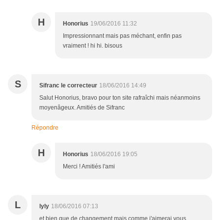
H
Honorius
19/06/2016 11:32
Impressionnant mais pas méchant, enfin pas
vraiment ! hi hi. bisous
S
Sifranc le correcteur
18/06/2016 14:49
Salut Honorius, bravo pour ton site rafraîchi mais néanmoins
moyenâgeux. Amitiés de Sifranc
Répondre
H
Honorius
18/06/2016 19:05
Merci ! Amitiés l'ami
L
lyly
18/06/2016 07:13
et bien que de changement mais comme j'aimerai vous