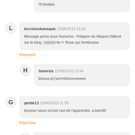
!!!! Amitiés
L
leschatsdumaquis
23/06/2016 15:20
Message perso pour Honorius : Patapon du Maquis t'attend
sur le blog ;-)))))))))<br /> Rose qui t'embrasse
Répondre
H
honorius
23/06/2016 15:44
bisous et j'arrrrriiiiivvvvveeee
G
gentle13
20/06/2016 11:56
bonjour vieux sorcier ravi de l'apprendre. a bientôt
Répondre