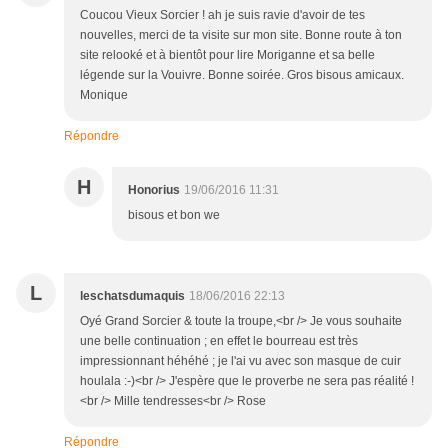
Coucou Vieux Sorcier ! ah je suis ravie d'avoir de tes
nouvelles, merci de ta visite sur mon site. Bonne route à ton
site relooké et à bientôt pour lire Moriganne et sa belle
légende sur la Vouivre. Bonne soirée. Gros bisous amicaux.
Monique
Répondre
H
Honorius
19/06/2016 11:31
bisous et bon we
L
leschatsdumaquis
18/06/2016 22:13
Oyé Grand Sorcier & toute la troupe,<br /> Je vous souhaite
une belle continuation ; en effet le bourreau est très
impressionnant héhéhé ; je l'ai vu avec son masque de cuir
houlala :-)<br /> J'espère que le proverbe ne sera pas réalité !
<br /> Mille tendresses<br /> Rose
Répondre