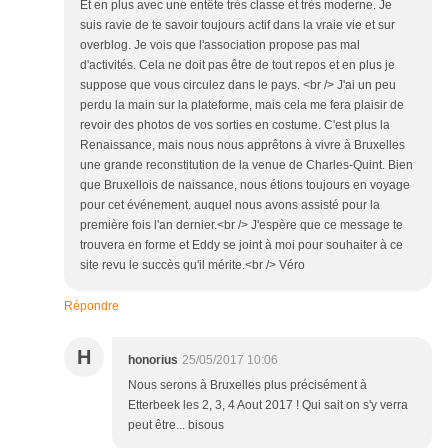
Et en plus avec une entête très classe et très moderne. Je
suis ravie de te savoir toujours actif dans la vraie vie et sur
overblog. Je vois que l'association propose pas mal
d'activités. Cela ne doit pas être de tout repos et en plus je
suppose que vous circulez dans le pays. <br /> J'ai un peu
perdu la main sur la plateforme, mais cela me fera plaisir de
revoir des photos de vos sorties en costume. C'est plus la
Renaissance, mais nous nous apprêtons à vivre à Bruxelles
une grande reconstitution de la venue de Charles-Quint. Bien
que Bruxellois de naissance, nous étions toujours en voyage
pour cet événement. auquel nous avons assisté pour la
première fois l'an dernier.<br /> J'espère que ce message te
trouvera en forme et Eddy se joint à moi pour souhaiter à ce
site revu le succès qu'il mérite.<br /> Véro
Répondre
H
honorius
25/05/2017 10:06
Nous serons à Bruxelles plus précisément à
Etterbeek les 2, 3, 4 Aout 2017 ! Qui sait on s'y verra
peut être... bisous