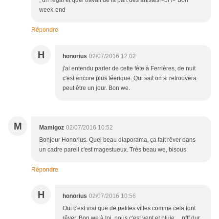
, un régal et quel travail de la part des artistes!<br /> Bon
week-end
Répondre
H
honorius
02/07/2016 12:02
j'ai entendu parler de cette fête à Ferrières, de nuit
c'est encore plus féerique. Qui sait on si retrouvera
peut être un jour. Bon we.
M
Mamigoz
02/07/2016 10:52
Bonjour Honorius. Quel beau diaporama, ça fait rêver dans
un cadre pareil c'est magestueux. Très beau we, bisous
Répondre
H
honorius
02/07/2016 10:56
Oui c'est vrai que de petites villes comme cela font
rêver. Bon we à toi, nous c'est vent et pluie.... pfff dur