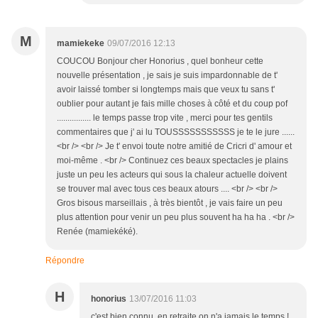
M
mamiekeke
09/07/2016 12:13
COUCOU Bonjour cher Honorius , quel bonheur cette
nouvelle présentation , je sais je suis impardonnable de t'
avoir laissé tomber si longtemps mais que veux tu sans t'
oublier pour autant je fais mille choses à côté et du coup pof
................ le temps passe trop vite , merci pour tes gentils
commentaires que j' ai lu TOUSSSSSSSSSSS je te le jure ......
<br /> <br /> Je t' envoi toute notre amitié de Cricri d' amour et
moi-même . <br /> Continuez ces beaux spectacles je plains
juste un peu les acteurs qui sous la chaleur actuelle doivent
se trouver mal avec tous ces beaux atours .... <br /> <br />
Gros bisous marseillais , à très bientôt , je vais faire un peu
plus attention pour venir un peu plus souvent ha ha ha . <br />
Renée (mamiekéké).
Répondre
H
honorius
13/07/2016 11:03
c'est bien connu, en retraite on n'a jamais le temps !