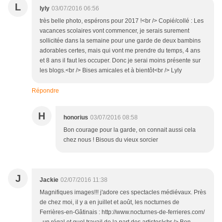
L
lyly
03/07/2016 06:56
très belle photo, espérons pour 2017 !<br /> Copié/collé : Les
vacances scolaires vont commencer, je serais surement
sollicitée dans la semaine pour une garde de deux bambins
adorables certes, mais qui vont me prendre du temps, 4 ans
et 8 ans il faut les occuper. Donc je serai moins présente sur
les blogs.<br /> Bises amicales et à bientôt<br /> Lyly
Répondre
H
honorius
03/07/2016 08:58
Bon courage pour la garde, on connait aussi cela
chez nous ! Bisous du vieux sorcier
J
Jackie
02/07/2016 11:38
Magnifiques images!!! j'adore ces spectacles médiévaux. Près
de chez moi, il y a en juillet et août, les nocturnes de
Ferrières-en-Gâtinais : http://www.nocturnes-de-ferrieres.com/