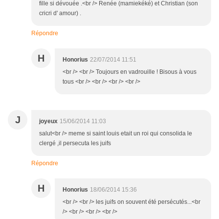
fille si dévouée .<br /> Renée (mamiekéké) et Christian (son
cricri d' amour) .
Répondre
H
Honorius
22/07/2014 11:51
<br /> <br /> Toujours en vadrouille ! Bisous à vous
tous <br /> <br /> <br /> <br />
J
joyeux
15/06/2014 11:03
salut<br /> meme si saint louis etait un roi qui consolida le
clergé ,il persecuta les juifs
Répondre
H
Honorius
18/06/2014 15:36
<br /> <br /> les juifs on souvent été persécutés...<br
/> <br /> <br /> <br />