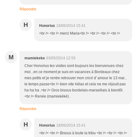
Répondre
H
Honorius
18/06/2014 15:41
<br /> <br /> merci Maria<br /> <br /> <br /> <br />
M
mamiekeke
03/05/2014 12:55
Cher Honorius tes visites sont toujours les bienvenues chez
moi , en ce moment je suis en vacances à Bordeaux chez
mes petits et je rentre retrouver mon cricri d' amour le 13 mai ,
le temps passe<br /> bien vite hélas et cela ne me réjouit pas
ha ha ha .<br /> Gros bisous bordelais-marseillais à bientôt .
<br /> Renée (mamiekéké) .
Répondre
H
Honorius
18/06/2014 15:41
<br /> <br /> Bisous à toute la tribu <br /> <br /> <br />