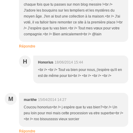
chaque fois que tu passes sur mon blog messire !<br />
J'adore les bouquins sur les templiers et les mystères du
moyen âge. J'en ai tout une collection à la maison.<br /> J'ai
voté, il va falloir faire remonter ce site à la première place !<br
/> J’espère que tu vas bien.<br /> Tout mes vœux pour votre
compagnie.<br /> Bien amicalement<br /> @lain
Répondre
H
Honorius
18/06/2014 15:44
<br /> <br /> Tout va bien pour nous, j'espère qu'il en
est de même pour toi<br /> <br /> <br /> <br />
M
marithe
15/04/2014 14:27
Coucou honorius<br /> j espère que tu vas bien?<br /> Un
peu loin pour moi mais cette procession va etre superbe<br />
<br /> roo bisousssss vieux sorcier
Répondre