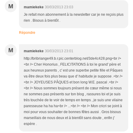
M
mamiekeke
30/03/2013 23:03
Je refait mon abonnement à la newsletter car je ne reçois plus
rien . Bisous à bientôt .
Répondre
M
mamiekeke
30/03/2013 23:01
http://bribriange49.b.r.pic.centerblog.net/3de4c428.png<br />
<br /> Cher Honorius , FELICITATIONS à toi le grand' père et
aux heureux parents , c' est une superbe petite fille et Pâques
va être deux fois plus beau que d' habitude je suppose .<br />
<br /> JOYEUSES PÂQUES et bon long W.E. pascal .<br />
<br /> Nous sommes toujours présent de cœur même si nous
ne sommes pas présents sur ton blog , rassures toi et je suis
très touchée de te voir de temps en temps , je suis une vilaine
paresseuse ha ha ha<br /> ...<br /> <br /> Mon cricri se joint à
moi pour vous souhaiter de bonnes fêtes aussi . Gros bisous
marseillais de nous deux et à bientôt sans doute , enfin j'
espère .