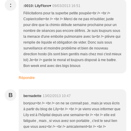
:
:0010: LilyFlore♥
09/03/2013 16:51
Félicitations pour ta superbe petite poupée<br /> <br />
Copier/coller<br /> <br /> Merci de ne pas m'oublier, juste
pour dire que la chimio débute semaine prochaine pour un
nombre de séances pas encore définis. Je suis toujours sous
la menace d'une embolie pulmonaire avec la<br /> plèvre qui
remplie de liquide et obligation de vider. Donc suis sous
surveillance et moindre problème et bien de nouveau
direction hosto (ils sont bien gentils mais chez moi c'est mieux
lol) Je<br /> garde le moral et toujours disposé à me battre.
Bon week end avec des bigs bisous
Répondre
B
bernadette
13/02/2013 10:47
bonjour<br /> <br /> on ne se connait pas , mais je vous écris
à partir du blog de Lily<br /> <br /> je viens vous informer que
Lily est à l'hôpital depuis une semaine<br /> <br /> elle est
fatiguée , mais , si vous avez son portable , c'est le seul lien
que vous avez<br /> <br /> amicalement<br /> <br />