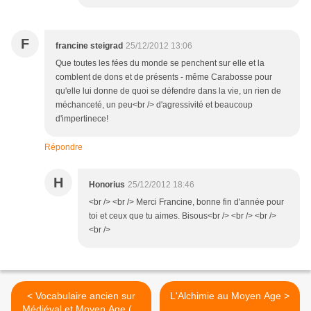
F
francine steigrad
25/12/2012 13:06
Que toutes les fées du monde se penchent sur elle et la
comblent de dons et de présents - même Carabosse pour
qu'elle lui donne de quoi se défendre dans la vie, un rien de
méchanceté, un peu<br /> d'agressivité et beaucoup
d'impertinece!
Répondre
H
Honorius
25/12/2012 18:46
<br /> <br /> Merci Francine, bonne fin d'année pour
toi et ceux que tu aimes. Bisous<br /> <br /> <br />
<br />
< Vocabulaire ancien sur
L'Alchimie au Moyen Age >
Médiéval et Moyen Age (A.