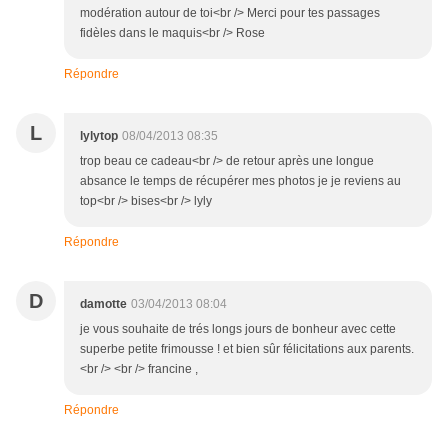
modération autour de toi<br /> Merci pour tes passages
fidèles dans le maquis<br /> Rose
Répondre
L
lylytop
08/04/2013 08:35
trop beau ce cadeau<br /> de retour après une longue
absance le temps de récupérer mes photos je je reviens au
top<br /> bises<br /> lyly
Répondre
D
damotte
03/04/2013 08:04
je vous souhaite de trés longs jours de bonheur avec cette
superbe petite frimousse ! et bien sûr félicitations aux parents.
<br /> <br /> francine ,
Répondre