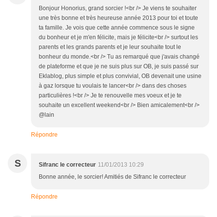
Bonjour Honorius, grand sorcier !<br /> Je viens te souhaiter
une très bonne et très heureuse année 2013 pour toi et toute
ta famille. Je vois que cette année commence sous le signe
du bonheur et je m'en félicite, mais je félicite<br /> surtout les
parents et les grands parents et je leur souhaite tout le
bonheur du monde.<br /> Tu as remarqué que j'avais changé
de plateforme et que je ne suis plus sur OB, je suis passé sur
Eklablog, plus simple et plus convivial, OB devenait une usine
à gaz lorsque tu voulais te lancer<br /> dans des choses
particulières !<br /> Je te renouvelle mes voeux et je te
souhaite un excellent weekend<br /> Bien amicalement<br />
@lain
Répondre
S
Sifranc le correcteur
11/01/2013 10:29
Bonne année, le sorcier! Amitiés de Sifranc le correcteur
Répondre