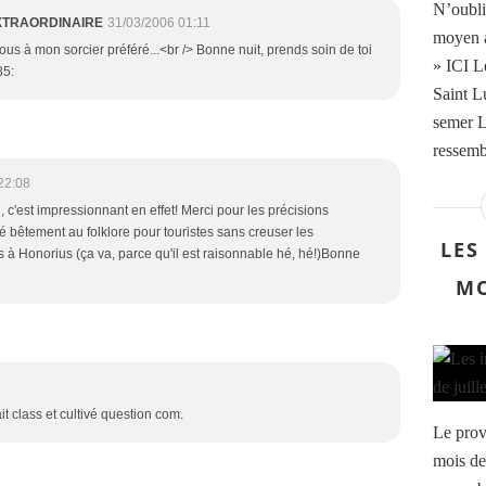
N’oublie
 EXTRAORDINAIRE
31/03/2006 01:11
moyen 
sous à mon sorcier préféré...<br /> Bonne nuit, prends soin de toi
» ICI L
85:
Saint Lu
semer L
ressemb
22:08
n, c'est impressionnant en effet! Merci pour les précisions
té bêtement au folklore pour touristes sans creuser les
LES
 à Honorius (ça va, parce qu'il est raisonnable hé, hé!)Bonne
MO
it class et cultivé question com.
Le prov
mois de 