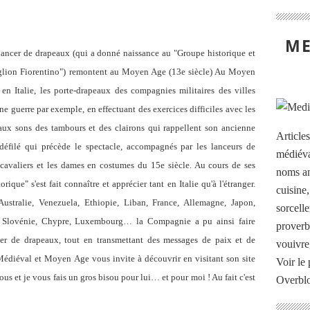
ME
de drapeaux (qui a donné naissance au "Groupe historique et
glion Fiorentino") remontent au Moyen Age (13e siècle) Au Moyen
 en Italie, les porte-drapeaux des compagnies militaires des villes
ne guerre par exemple, en effectuant des exercices difficiles avec les
aux sons des tambours et des clairons qui rappellent son ancienne
Article
 défilé qui précède le spectacle, accompagnés par les lanceurs de
médiéva
s cavaliers et les dames en costumes du 15e siècle. Au cours de ses
noms an
ique" s'est fait connaître et apprécier tant en Italie qu'à l'étranger.
cuisine
Australie, Venezuela, Ethiopie, Liban, France, Allemagne, Japon,
sorcelle
, Slovénie, Chypre, Luxembourg… la Compagnie a pu ainsi faire
proverb
ncer de drapeaux, tout en transmettant des messages de paix et de
vouivre
 Médiéval et Moyen Age vous invite à découvrir en visitant son site
Voir le 
s et je vous fais un gros bisou pour lui… et pour moi ! Au fait c'est
Overbl