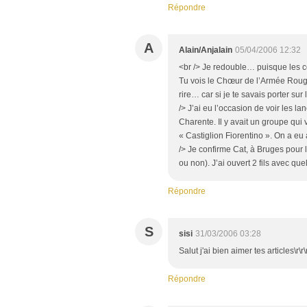
Répondre
A
Alain/Anjalain
05/04/2006 12:32
<br /> Je redouble… puisque les c
Tu vois le Chœur de l’Armée Rouge
rire… car si je te savais porter sur 
/> J’ai eu l’occasion de voir les l
Charente. Il y avait un groupe qui 
« Castiglion Fiorentino ». On a eu
/> Je confirme Cat, à Bruges pour 
ou non). J’ai ouvert 2 fils avec qu
Répondre
S
sisi
31/03/2006 03:28
Salut j'ai bien aimer tes articles\r\
Répondre