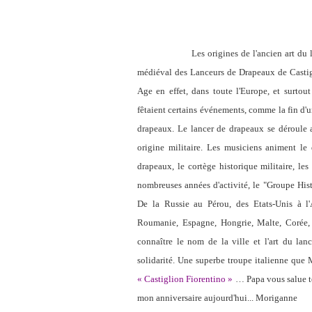
Les origines de l'ancien art du lancer 
médiéval des Lanceurs de Drapeaux de Casti
Age en effet, dans toute l'Europe, et surtout
fêtaient certains événements, comme la fin d'u
drapeaux. Le lancer de drapeaux se déroule 
origine militaire. Les musiciens animent le
drapeaux, le cortège historique militaire, le
nombreuses années d'activité, le "Groupe Histor
De la Russie au Pérou, des Etats-Unis à l'
Roumanie, Espagne, Hongrie, Malte, Corée
connaître le nom de la ville et l'art du la
solidarité. Une superbe troupe italienne que
«
Castiglion Fiorentino
»
… Papa vous salue tou
mon anniversaire aujourd'hui... Moriganne