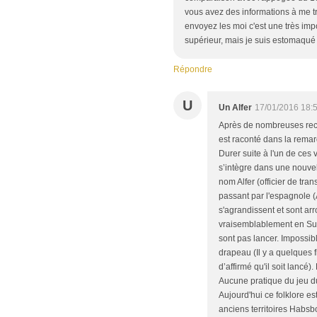
vous avez des informations à me 
envoyez les moi c'est une très imp
supérieur, mais je suis estomaqué
Répondre
U
Un Alfer
17/01/2016 18:
Après de nombreuses rech
est raconté dans la remar
Durer suite à l'un de ces 
s’intègre dans une nouve
nom Alfer (officier de tran
passant par l'espagnole (A
s'agrandissent et sont ar
vraisemblablement en Sui
sont pas lancer. Impossibl
drapeau (Il y a quelques f
d’affirmé qu'il soit lancé
Aucune pratique du jeu d
Aujourd'hui ce folklore es
anciens territoires Habsb