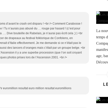
oms d’avant le crash ont disparu ! <br /> Comment Carabosse !
 ! Tu n’aurais pas abusé du … rouge par hasard ! (c’est pour
La nouv
la …. Dive bouteille de Rabelais, je n’aurai pas écrit cela ;) ) <br
temps d
ancer de drapeaux au festival folklorique de Confolens, en
Compagn
venait d’Italie effectivement. Je me demande si ce n’était pas le
 aussi des lancers d’oranges mais c’était par un groupe belge. <br
manifes
l’Ascension il y a une superbe procession (que l’on soit croyant
age, ban
elques photos prises lors de l’Ascension 2001. <br />
Découvr
L
r\r\r euromillion resultat euro million resultat euromillions