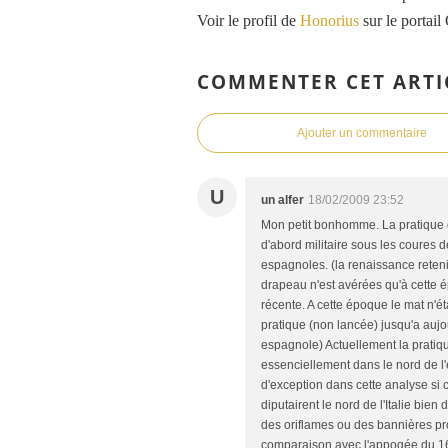
Voir le profil de
Honorius
sur le portail
COMMENTER CET ARTI
Ajouter un commentaire
U
un alfer
18/02/2009 23:52
Mon petit bonhomme. La pratique du
d'abord militaire sous les coures 
espagnoles. (la renaissance reten
drapeau n'est avérées qu'à cette 
récente. A cette époque le mat n'é
pratique (non lancée) jusqu'a auj
espagnole) Actuellement la pratiq
essenciellement dans le nord de l'e
d'exception dans cette analyse si 
diputairent le nord de l'Italie bi
des oriflames ou des bannières p
comparaison avec l'appogée du 16em