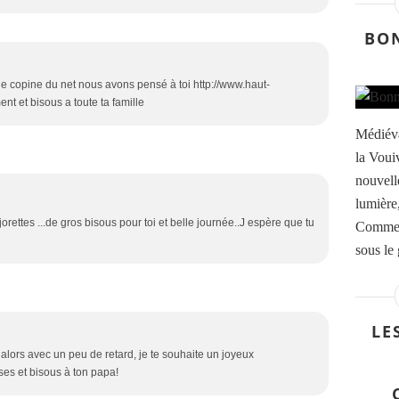
BO
ne copine du net nous avons pensé à toi http://www.haut-
nt et bisous a toute ta famille
Médiév
la Voui
nouvell
lumière
rettes ...de gros bisous pour toi et belle journée..J espère que tu
Comme l
sous le 
LE
e alors avec un peu de retard, je te souhaite un joyeux
ses et bisous à ton papa!