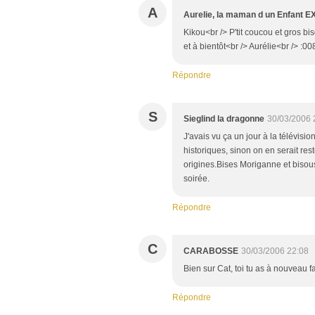
A
Aurelie, la maman d un Enfant
Kikou<br /> P'tit coucou et gros bi
et à bientôt<br /> Aurélie<br /> :00
Répondre
S
Sieglind la dragonne
30/03/2006 
J'avais vu ça un jour à la télévisio
historiques, sinon on en serait res
origines.Bises Moriganne et bisous
soirée.
Répondre
C
CARABOSSE
30/03/2006 22:08
Bien sur Cat, toi tu as à nouveau fa
Répondre