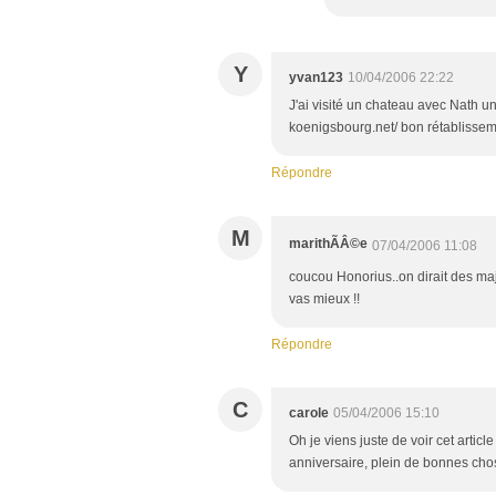
Y
yvan123
10/04/2006 22:22
J'ai visité un chateau avec Nath u
koenigsbourg.net/ bon rétablisseme
Répondre
M
marithÃÂ©e
07/04/2006 11:08
coucou Honorius..on dirait des majo
vas mieux !!
Répondre
C
carole
05/04/2006 15:10
Oh je viens juste de voir cet articl
anniversaire, plein de bonnes cho