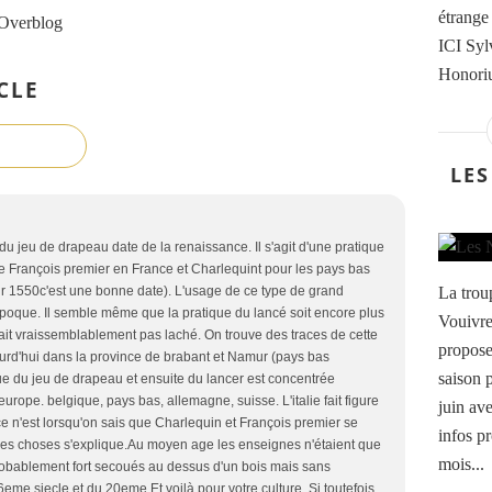
étrange
 Overblog
ICI Syl
Honoriu
CLE
LES
 jeu de drapeau date de la renaissance. Il s'agit d'une pratique
de François premier en France et Charlequint pour les pays bas
La trou
ir 1550c'est une bonne date). L'usage de ce type de grand
époque. Il semble même que la pratique du lancé soit encore plus
Vouivre
tait vraissemblablement pas laché. On trouve des traces de cette
propose
ourd'hui dans la province de brabant et Namur (pays bas
saison 
ue du jeu de drapeau et ensuite du lancer est concentrée
urope. belgique, pays bas, allemagne, suisse. L'italie fait figure
juin av
ce n'est lorsqu'on sais que Charlequin et François premier se
infos p
en des choses s'explique.Au moyen age les enseignes n'étaient que
mois...
robablement fort secoués au dessus d'un bois mais sans
e siecle et du 20eme.Et voilà pour votre culture. Si toutefois