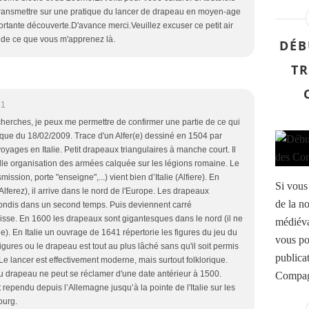
transmettre sur une pratique du lancer de drapeau en moyen-age
ortante découverte.D'avance merci.Veuillez excuser ce petit air
 de ce que vous m'apprenez là.
DÉB
TR
51
erches, je peux me permettre de confirmer une partie de ce qui
que du 18/02/2009. Trace d'un Alfer(e) dessiné en 1504 par
voyages en Italie. Petit drapeaux triangulaires à manche court. Il
lle organisation des armées calquée sur les légions romaine. Le
smission, porte "enseigne",...) vient bien d’Italie (Alfiere). En
Si vous
lferez), il arrive dans le nord de l'Europe. Les drapeaux
de la n
rondis dans un second temps. Puis deviennent carré
sse. En 1600 les drapeaux sont gigantesques dans le nord (il ne
médiéva
e). En Italie un ouvrage de 1641 répertorie les figures du jeu du
vous po
igures ou le drapeau est tout au plus lâché sans qu'il soit permis
publica
). Le lancer est effectivement moderne, mais surtout folklorique.
u drapeau ne peut se réclamer d'une date antérieur à 1500.
Compag
t rependu depuis l’Allemagne jusqu’à la pointe de l'Italie sur les
ourg.