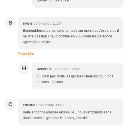
Bonne journée aussi
S
sylvie
05/07/2006 11:26
BonjourMercie de ton commentaire sur mon blogJ'éspére qu'il
ne fera pas trop chaud comme en 2003Pour les personne
agéesBisousSylvie
Répondre
H
Honorius
07/07/2006 10:42
oui c'est pas facile les grosses chaleurs pour nos
anciens... Bisous
C
christel
05/07/2006 09:40
Belle et bonne journée ensoleillé... nous remplirons sans
doute caves et greniers !!! Bisous, Christel