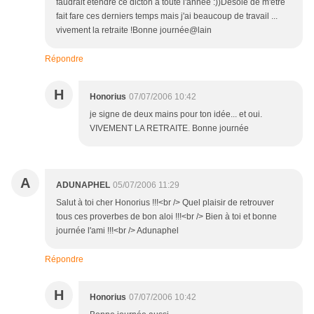
faudrait étendre ce dicton à toute l'année :))Désolé de m'être
fait fare ces derniers temps mais j'ai beaucoup de travail ...
vivement la retraite !Bonne journée@lain
Répondre
H
Honorius
07/07/2006 10:42
je signe de deux mains pour ton idée... et oui.
VIVEMENT LA RETRAITE. Bonne journée
A
ADUNAPHEL
05/07/2006 11:29
Salut à toi cher Honorius !!!<br /> Quel plaisir de retrouver
tous ces proverbes de bon aloi !!!<br /> Bien à toi et bonne
journée l'ami !!!<br /> Adunaphel
Répondre
H
Honorius
07/07/2006 10:42