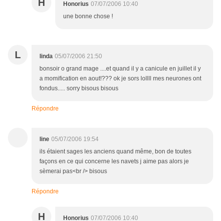
H
Honorius
07/07/2006 10:40
une bonne chose !
L
linda
05/07/2006 21:50
bonsoir o grand mage ....et quand il y a canicule en juillet il y
a momification en aout!??? ok je sors lollll mes neurones ont
fondus..... sorry bisous bisous
Répondre
line
05/07/2006 19:54
ils étaient sages les anciens quand même, bon de toutes
façons en ce qui concerne les navets j aime pas alors je
sèmerai pas<br /> bisous
Répondre
H
Honorius
07/07/2006 10:40