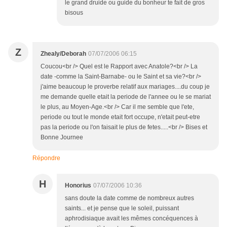
le grand druide ou guide du bonheur te fait de gros
bisous
Z
Zhealy/Deborah
07/07/2006 06:15
Coucou<br /> Quel est le Rapport avec Anatole?<br /> La
date -comme la Saint-Barnabe- ou le Saint et sa vie?<br />
j'aime beaucoup le proverbe relatif aux mariages....du coup je
me demande quelle etait la periode de l'annee ou le se mariat
le plus, au Moyen-Age.<br /> Car il me semble que l'ete,
periode ou tout le monde etait fort occupe, n'etait peut-etre
pas la periode ou l'on faisait le plus de fetes.....<br /> Bises et
Bonne Journee
Répondre
H
Honorius
07/07/2006 10:36
sans doute la date comme de nombreux autres
saints... et je pense que le soleil, puissant
aphrodisiaque avait les mêmes concéquences à