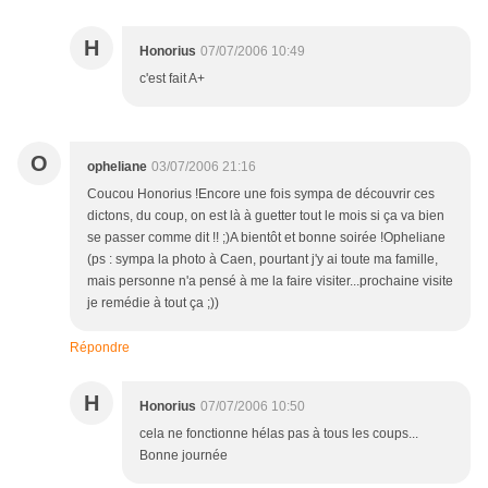
H
Honorius
07/07/2006 10:49
c'est fait A+
O
opheliane
03/07/2006 21:16
Coucou Honorius !Encore une fois sympa de découvrir ces
dictons, du coup, on est là à guetter tout le mois si ça va bien
se passer comme dit !! ;)A bientôt et bonne soirée !Opheliane
(ps : sympa la photo à Caen, pourtant j'y ai toute ma famille,
mais personne n'a pensé à me la faire visiter...prochaine visite
je remédie à tout ça ;))
Répondre
H
Honorius
07/07/2006 10:50
cela ne fonctionne hélas pas à tous les coups...
Bonne journée