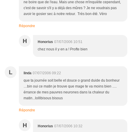
ne boire que de l'eau. Mais une chose m'inquiète cependant,
c'est de savoir s'il y a déjà des mûres ? Je ne voudrais pas
avoir le gosier sec à notre retour. Très bon été. Véro
Répondre
H
Honorius
07/07/2006 10:51
chez nous il y en a ! Profte bien
L
linda
07/07/2006 09:22
que ta journée soit belle et douce o grand duide du bonheur
....bin oui ce matin je trouve que mage te va moins bien .....
érrance de mes pauvres neurones dans la chaleur du
matin...lolllbisous bisous
Répondre
H
Honorius
07/07/2006 10:32