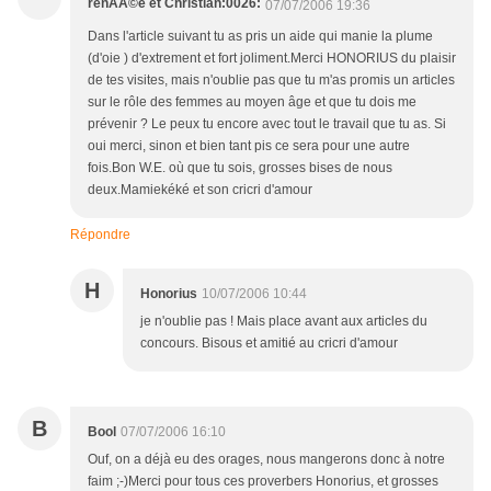
renÃÂ©e et Christian:0026:
07/07/2006 19:36
Dans l'article suivant tu as pris un aide qui manie la plume
(d'oie ) d'extrement et fort joliment.Merci HONORIUS du plaisir
de tes visites, mais n'oublie pas que tu m'as promis un articles
sur le rôle des femmes au moyen âge et que tu dois me
prévenir ? Le peux tu encore avec tout le travail que tu as. Si
oui merci, sinon et bien tant pis ce sera pour une autre
fois.Bon W.E. où que tu sois, grosses bises de nous
deux.Mamiekéké et son cricri d'amour
Répondre
H
Honorius
10/07/2006 10:44
je n'oublie pas ! Mais place avant aux articles du
concours. Bisous et amitié au cricri d'amour
B
Bool
07/07/2006 16:10
Ouf, on a déjà eu des orages, nous mangerons donc à notre
faim ;-)Merci pour tous ces proverbers Honorius, et grosses