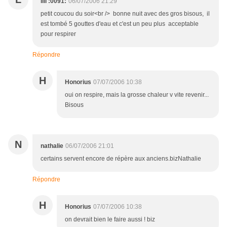
lili :0091:
06/07/2006 21:29
petit coucou du soir<br /> bonne nuit avec des gros bisous, il
est tombé 5 gouttes d'eau et c'est un peu plus acceptable
pour respirer
Répondre
H
Honorius
07/07/2006 10:38
oui on respire, mais la grosse chaleur v vite revenir...
Bisous
N
nathalie
06/07/2006 21:01
certains servent encore de répère aux anciens.bizNathalie
Répondre
H
Honorius
07/07/2006 10:38
on devrait bien le faire aussi ! biz