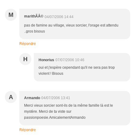
M
marithÃÂ©
04/07/2006 14:44
pas de famine au village, vieux sorcier, l'orage est attendu
..gros bisous
Répondre
H
Honorius
07/07/2006 10:46
oui et j'espère cependant qu'il ne sera pas trop
violent ! Bisous
A
Armando
04/07/2006 13:41
Merci vieux sorcier sont-ils de la même famille là est le
mystère. Merci de ta viste sur
passionpoesie.AmicalementArmando
Répondre