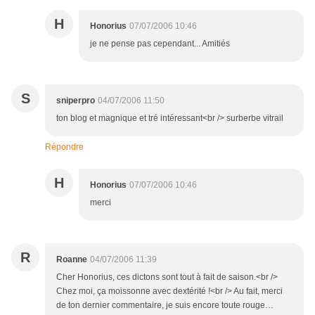
H
Honorius
07/07/2006 10:46
je ne pense pas cependant... Amitiés
S
sniperpro
04/07/2006 11:50
ton blog et magnique et tré intéressant<br /> surberbe vitrail
Répondre
H
Honorius
07/07/2006 10:46
merci
R
Roanne
04/07/2006 11:39
Cher Honorius, ces dictons sont tout à fait de saison.<br />
Chez moi, ça moissonne avec dextérité !<br /> Au fait, merci
de ton dernier commentaire, je suis encore toute rouge…