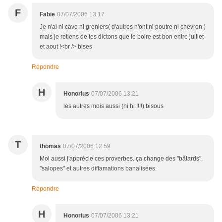
F
Fabie
07/07/2006 13:17
Je n'ai ni cave ni greniers( d'autres n'ont ni poutre ni chevron )
mais je retiens de tes dictons que le boire est bon entre juillet
et aout !<br /> bises
Répondre
H
Honorius
07/07/2006 13:21
les autres mois aussi (hi hi !!!!) bisous
T
thomas
07/07/2006 12:59
Moi aussi j'apprécie ces proverbes. ça change des "bâtards",
"salopes" et autres diffamations banalisées.
Répondre
H
Honorius
07/07/2006 13:21