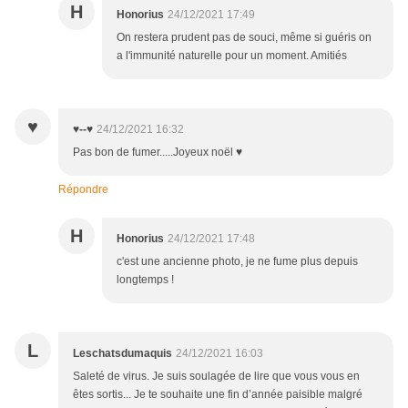
H
Honorius
24/12/2021 17:49
On restera prudent pas de souci, même si guéris on
a l'immunité naturelle pour un moment. Amitiés
♥
♥--♥
24/12/2021 16:32
Pas bon de fumer.....Joyeux noël ♥
Répondre
H
Honorius
24/12/2021 17:48
c'est une ancienne photo, je ne fume plus depuis
longtemps !
L
Leschatsdumaquis
24/12/2021 16:03
Saleté de virus. Je suis soulagée de lire que vous vous en
êtes sortis... Je te souhaite une fin d’année paisible malgré