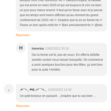
Bonjour mon cher Honorius.<br /> Gardons espoir, la bébête
qui est arrivé en mars 2020 et qui est toujours là s'en ira bien
un jour pour mieux revenir. Il faut qu'on fasse avec et je pense
que les temps sont moins difficiles qu'au moment du grand
confinement de 2020.<br /> J'espère que tu es en forme<br />
Passe un bon après-midi<br /> Bien amicalement<br /> @lain
Répondre
H
honorius
13/02/2022 20:10
Oui la forme est là, pas de souci. En effet la bébête
semble vouloir nous laisser tranquille. On commence
a avoir quelques touches pour des fêtes, ça sent bon
pour la suite ! Amitiés
.
.♥*¨*•.¸¸❤✿¸.¤*¨¨*¤.¸¸
12/02/2022 12:42
Un petit bonjour en passant ....j'espère que tu vas bien ....
Répondre