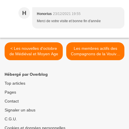
H
Honorius
23/12/2021 19:55
Merci de votre visite et bonne fin d'année
< Les nouvelles d'octobre
Les membres actifs des
de Médiéval et Moyen Age
Compagnons de la Vouivre
en 2023 >
Hébergé par Overblog
Top articles
Pages
Contact
Signaler un abus
C.G.U.
Cookies et données personnelles