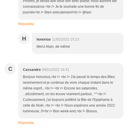
Provins, je serais allé vous voir avec plaisir, nous aurions fait
connaissance.<br /> Je te souhaite une bonne fin de
journée<br /> Bien amicalement<br /> @lain
Répondre
H
honorius
11/02/2022 15:23
Merci Alain, de même
C
Cassandre
08/01/2022 16:31
Bonjour Honorius,<br /> <br /> J'ai passé le temps des fêtes
sereinement et je continue de vivre chaque instant dans le
même esprit...<br /> <br /> Encore les satanistes,
...décidément, on les trouve vraiment partout...^^<br />
Curieusement, j'ai toujours préféré la fête de l'Epiphanie à
celle de Noël..<br /> <br /> Nous espérons une année 2022
lumineuse..!!!<br /> Bon week-end,<br /> Bisous,
Répondre