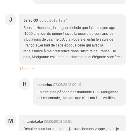
J
Jerry OX
06/06/2018 19:24
Bonsoir Honorius, la longue période que fut le moyen age
(1000 ans tout de même ! )avec la guerre de cent ans les
tribulations de Jeanne d'Arc à Potiers et enfin le sacre de
François 1er font de cette époque celle qui avec la
renaissance à ma préférence dans l'histoire de France .De
plus, Moriganne est une bien charmante et élégante sorcière !
Répondre
H
honorius
07/06/2018 00:19
En effet une période passionnante ! Oui Moriganne
est charmante, d'autant que c'est ma fille. Amitiés
M
mamiekeke
06/06/2018 16:51
Désolée pour ton concours , j'ai franchement zappé , mais je