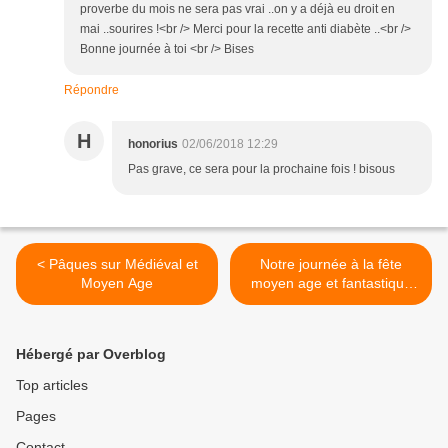
proverbe du mois ne sera pas vrai ..on y a déjà eu droit en
mai ..sourires !<br /> Merci pour la recette anti diabète ..<br />
Bonne journée à toi <br /> Bises
Répondre
H
honorius
02/06/2018 12:29
Pas grave, ce sera pour la prochaine fois ! bisous
< Pâques sur Médiéval et
Notre journée à la fête
Moyen Age
moyen age et fantastique
du château médiéval de
Montby >
Hébergé par Overblog
Top articles
Pages
Contact