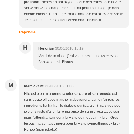
profusion...riches en antioxydants et excellentes pour la vue..
<br /> <br /> Le changement est fait pour mon blog...je dois
encore choisir "l'habillage" mais l'adresse est ok..<br /> <br />
Je te souhaite un excellent week-end...Bisous !!
Répondre
H
Honorius
30/06/2018 18:19
Merci de ta visite, j'irai voir alors les news chez toi.
Bon we aussi. Bisous
M
mamiekeke
26/06/2018 11:03
Elle est bien mignonne ta jolie sorcière et son remède est
sans doute efficace mais je m'abstiendrai car je n'ai pas les
ingrédients ha ha ha , le diabète oui (parait-il) mais très peu ,
je viens juste d'aller faire ma prise de sang , résultat ce soir
mais j'attendrai samedi à la visite du médecin . <br /> Gros
bisous marseillais , merci pour ta visite sympathique . <br />
Renée (mamiekéké)