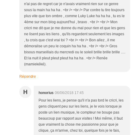
n'ai pas de regret car je n'avais vraiment rien sur ce genre
sous la main ha ha ha . <br /> <br /> Par contre tu tire toujours
plus vite que ton ombre , comme Luky Luke ha ha ha , tu es le
4ème sur mon blog aujourd'hui , bravo . <br /> <br /> Mon
cricri me dit que je me donne du mal pour rien et que les gens
ne lisent pas les liens , qu'ils regardent seulement les images
, tu crois que c'est vrai toi ? <br /> <br /> Bon allez , il me
démoralise un peu le coquin ha ha ha . <br /> <br /> Gros
bisous marseillais du mercredi ou le soleil brille brille brille .....
Et la nuit il pleut pleut pleut ha ha ha . <br /> Renée
(mamiekéké).
Répondre
H
honorius
06/06/2018 17:45
Pour les liens, je pense qu'il n'a pas tord le cricri, les
gens cliquent peu sur les liens, je le vois lorsque je
poste un lien musique, le compteur ne bouge pas
beaucoup par rapport aux visites ! Moi même, il faut
que vraiment la chose me passionne pour que je
clique, ça m'arrive, chez toi, quelque fois je le fais,