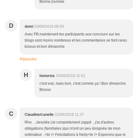
Bonne journée
D
domi
03/06/2018 08:50
Avec FB maintenant les participants aux concours sur les
blogs sont moins nombreux et les commentaires se font rares
bisous et bon dimanche
Répondre
H
honorius
03/06/2018 11:01
c'est vrai, mais bon, c'est comme ça ! Bon dimanche.
Bisous
C
Claudine/canelle
02/06/2018 11:37
Rho ....desolée j'ai completement zappé ...j'ai d'autres
obligations (familiales )qui m'ont un peu éloignée de mon
ordinateur ..<br /> Felicitations à Nelly<br /> Esperons que le