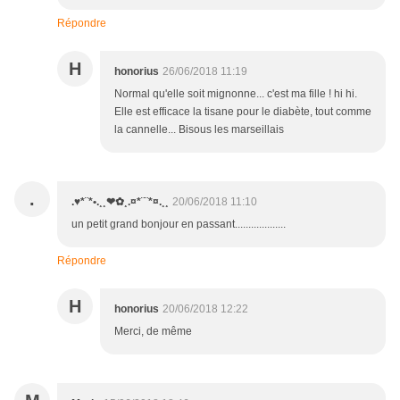
Répondre
H
honorius
26/06/2018 11:19
Normal qu'elle soit mignonne... c'est ma fille ! hi hi.
Elle est efficace la tisane pour le diabète, tout comme
la cannelle... Bisous les marseillais
.
.♥*¨*•.¸¸❤✿¸.¤*¨¨*¤.¸¸
20/06/2018 11:10
un petit grand bonjour en passant...................
Répondre
H
honorius
20/06/2018 12:22
Merci, de même