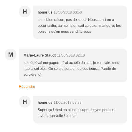
H
honorius
13/06/2018 00:50
tu as bien raison, pas de souci. Nous aussi on a
beau jardin, au moins on sait ce qu'on mange vu les
poisons qu'on nous vend ! bisous
M
Marie-Laure Staudt
11/06/2018 02:10
le médiéval me gagne... J'ai acheté du cuir, je vais faire mes
habits cet été... On se croisera un de ces jours... Parole de
sorcière ;o)
Répondre
H
honorius
11/06/2018 09:33
Super ça ! c'est en plus un super moyen pour se
laver la cervelle ! bisous