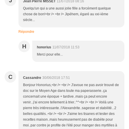
J
Jean Pierre MISSET
11/07/2018 08:16
Quelqu'un qui a une aussi jolie fille a forcément quelque
chose de bon!<br /> <br /> Jipéhem, égaré au xxi-ième
siècle...
Répondre
H
honorius
11/07/2018 11:53
Merci pour elle...
C
Cassandre
30/06/2018 17:51
Bonjour Honorius,<br /> <br /> J'avoue ne pas avoir trouvé de
doc sur le Moyen Age dans toute ma paperasserie..ça
concernait une époque + tardive..mais ça peut encore
venir...j'ai encore tellement à trier..^^<br /> <br /> Voilà une
pierre très intéressante..l'Alexandrite..sagesse et stabilité...2
belles qualités..<br /> <br /> J'aime les tisanes et tester des
recettes maison..mais heureusement pas de diabète pour
moi..par contre je profite de l'été pour manger des myrtilles à