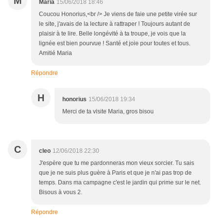
M
Maria
15/06/2018 18:46
Coucou Honorius,<br /> Je viens de faie une petite virée sur
le site, j'avais de la lecture à rattraper ! Toujours autant de
plaisir à te lire. Belle longévité à ta troupe, je vois que la
lignée est bien pourvue ! Santé et joie pour toutes et tous.
Amitié Maria
Répondre
H
honorius
15/06/2018 19:34
Merci de ta visite Maria, gros bisou
C
cleo
12/06/2018 22:30
J'espère que tu me pardonneras mon vieux sorcier. Tu sais
que je ne suis plus guère à Paris et que je n'ai pas trop de
temps. Dans ma campagne c'est le jardin qui prime sur le net.
Bisous à vous 2.
Répondre