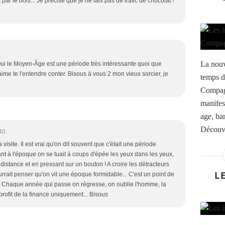
par le bois... Je précise que je ne fais pas de trafic de chocolat !
La nouv
. Oui le Moyen-Âge est une période très intéressante quoi que
ime te l'entendre conter. Bisous à vous 2 mon vieux sorcier, je
temps d
Compagn
manifes
age, ban
Découvr
40
visite. Il est vrai qu'on dit souvent que c'était une période
ant à l'époque on se tuait à coups d'épée les yeux dans les yeux,
stance et en pressant sur un bouton ! A croire les détracteurs
L
rait penser qu'on vit une époque formidable... C'est un point de
 ! Chaque année qui passe on régresse, on oublie l'homme, la
profit de la finance uniquement... Bisous