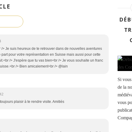
CLE
DÉB
TR
4
 /> Je suis heureux de te retrouver dans de nouvelles aventures
e part pour votre représentation en Suisse mais aussi pour cette
t.<br /> J'espère que tu vas bien<br /> Je vous souhaite un franc
suisse.<br /> Bien amicalement<br /> @lain
Si vous
de la n
médiéva
:42
toujours plaisir à te rendre visite. Amitiés
vous po
publica
Compag