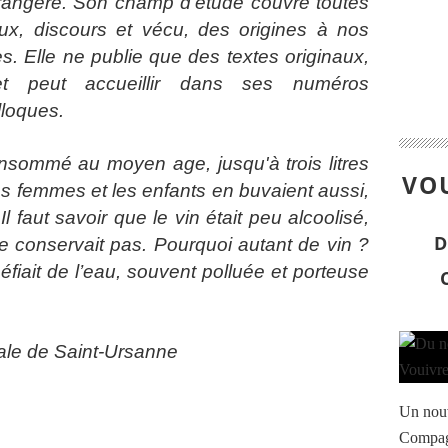
étrangère. Son champ d’étude couvre toutes
ux, discours et vécu, des origines à nos
des. Elle ne publie que des textes originaux,
 et peut accueillir dans ses numéros
lloques.
onsommé au moyen age, jusqu'à trois litres
VOU
s femmes et les enfants en buvaient aussi,
l faut savoir que le vin était peu alcoolisé,
D
se conservait pas. Pourquoi autant de vin ?
fiait de l’eau, souvent polluée et porteuse
évale de Saint-Ursanne
Un nouve
Compagn