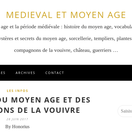
MEDIEVAL ET MOYEN AGE
 age et la période médiévale : histoire du moyen age, vocabul
stères et secrets du moyen age, sorcellerie, templiers, plantes
compagnons de la vouivre, château, guerriers …
GES
ARCHIVES
CONTACT
LES INFOS
DU MOYEN AGE ET DES
NS DE LA VOUIVRE
28 JUIN 2017
By Honorius