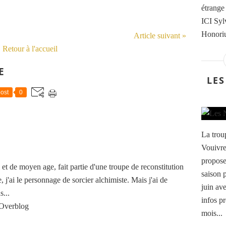
étrange
ICI Syl
Honoriu
Article suivant »
Retour à l'accueil
E
LES
ost
0
La trou
Vouivre
propose
t de moyen age, fait partie d'une troupe de reconstitution
saison 
, j'ai le personnage de sorcier alchimiste. Mais j'ai de
juin av
...
infos p
 Overblog
mois...