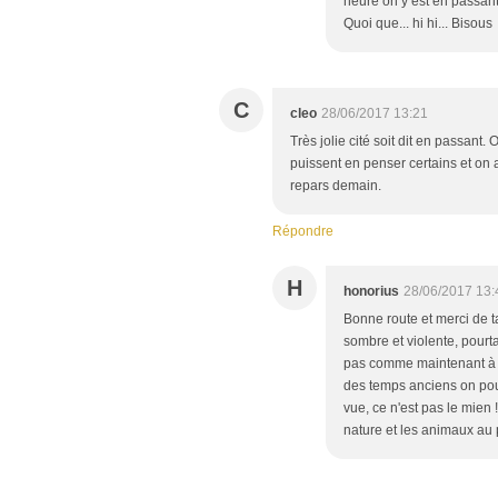
heure on y est en passant 
Quoi que... hi hi... Bisous
C
cleo
28/06/2017 13:21
Très jolie cité soit dit en passant
puissent en penser certains et on a
repars demain.
Répondre
H
honorius
28/06/2017 13:
Bonne route et merci de ta 
sombre et violente, pourt
pas comme maintenant à di
des temps anciens on pour
vue, ce n'est pas le mien
nature et les animaux au 