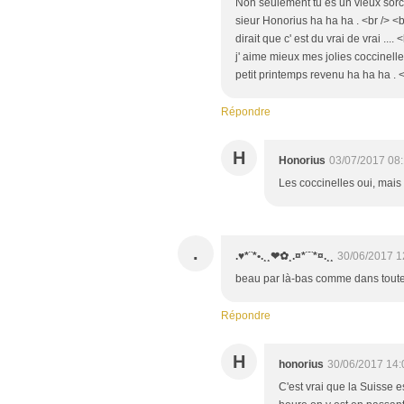
Non seulement tu es un vieux sorc
sieur Honorius ha ha ha . <br /> <br 
dirait que c' est du vrai de vrai ...
j' aime mieux mes jolies coccinelles
petit printemps revenu ha ha ha .
Répondre
H
Honorius
03/07/2017 08
Les coccinelles oui, mais 
.
.♥*¨*•.¸¸❤✿¸.¤*¨¨*¤.¸¸
30/06/2017 1
beau par là-bas comme dans toute
Répondre
H
honorius
30/06/2017 14:
C'est vrai que la Suisse 