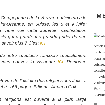
ME
 Compagnons de la Vouivre participera à la
t-Ursanne, en Suisse, les 8 et 9 juillet
enir voir cette superbe manifestation
cité qui a gardé une grande partie de son
savoir plus ? C’est
ICI
Article
médiéva
e de notre spectacle concocté spécialement
noms an
 vous pouvez la visionner
. Personne
ICI
cuisine
sorcelle
proverb
 Revue de l'histoire des religions, les Juifs et
vouivre
ché: 168 pages. Editeur : Armand Coli
Voir le 
Overbl
s religions est ouverte à la plus large