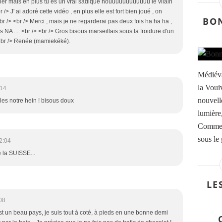
ier mais en plus tu es un vrai sadique houuuuuuuuuuuu le vilain
/> J' ai adoré cette vidéo , en plus elle est fort bien joué , on
BO
. <br /> <br /> Merci , mais je ne regarderai pas deux fois ha ha ha ,
 NA .... <br /> <br /> Gros bisous marseillais sous la froidure d'un
 <br /> Renée (mamiekéké).
Médiév
la Voui
:14
nouvell
les notre hein ! bisous doux
lumière
Comme l
sous le 
2:04
 la SUISSE...
LE
08
est un beau pays, je suis tout à coté, à pieds en une bonne demi