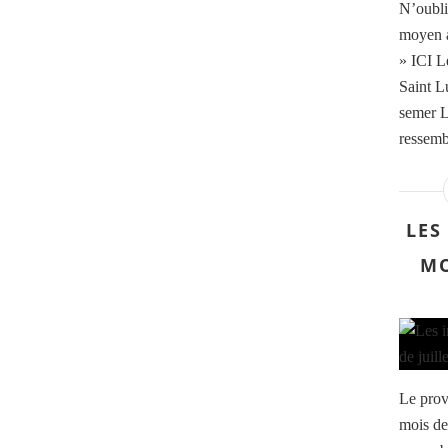
N’oublie
moyen 
» ICI L
Saint Lu
semer L
ressemb
LES
MO
Le prov
mois de 