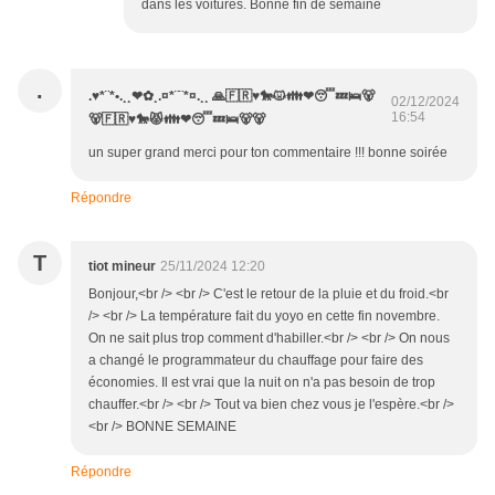
dans les voitures. Bonne fin de semaine
.
.♥*¨*•.¸¸❤✿¸.¤*¨¨*¤.¸¸ 🙏🇫🇷♥️🐎😾👪❤😴💤🛌🐻
02/12/2024
16:54
🐻🇫🇷♥️🐎😾👪❤😴💤🛌🐻🐻
un super grand merci pour ton commentaire !!! bonne soirée
Répondre
T
tiot mineur
25/11/2024 12:20
Bonjour,<br /> <br /> C'est le retour de la pluie et du froid.<br
/> <br /> La température fait du yoyo en cette fin novembre.
On ne sait plus trop comment d'habiller.<br /> <br /> On nous
a changé le programmateur du chauffage pour faire des
économies. Il est vrai que la nuit on n'a pas besoin de trop
chauffer.<br /> <br /> Tout va bien chez vous je l'espère.<br />
<br /> BONNE SEMAINE
Répondre