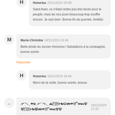
H
Honorius
23/11/2024 20:09
Salut Alain, ce n'était certes pas très facile pour le
peuple, mais de nos jours beaucoup trop souffre
encore. Je vais bien. Bonne fin de journée. Amitiés
M
Marie-Christine
19/11/2024 18:46
Belle photo du sorcier Honorius ! Salutations à la compagnie,
bonne soirée.
Répondre
H
Honorius
19/11/2024 19:44
Merci de ta visite, bonne soirée, bisous
.
.♥*¨*•.¸¸❤✿¸.¤*¨¨*¤.¸¸ 🙏🇫🇷♥️🐎😾👪❤😴💤🛌🐻
19/11/2024
12:32
🐻🇫🇷♥️🐎😾👪❤😴💤🛌🐻🐻