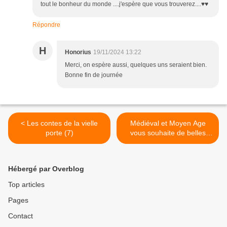
tout le bonheur du monde ....j'espère que vous trouverez....♥♥
Répondre
H
Honorius
19/11/2024 13:22
Merci, on espère aussi, quelques uns seraient bien.
Bonne fin de journée
< Les contes de la vielle
Médiéval et Moyen Age
porte (7)
vous souhaite de belles
fêtes de fin d’année 2024 >
Hébergé par Overblog
Top articles
Pages
Contact