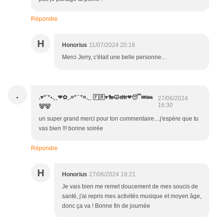
Répondre
H
Honorius
11/07/2024 20:18
Merci Jerry, c'était une belle personne...
.
.♥*¨*•.¸¸❤✿¸.¤*¨¨*¤.¸¸ 🇫🇷♥️🐎😾👪❤😴💤🛌
27/06/2024
16:30
🐻🐻
un super grand merci pour ton commentaire....j'espère que tu
vas bien !!! bonne soirée
Répondre
H
Honorius
27/06/2024 18:21
Je vais bien me remet doucement de mes soucis de
santé, j'ai repris mes activités musique et moyen âge,
donc ça va ! Bonne fin de journée