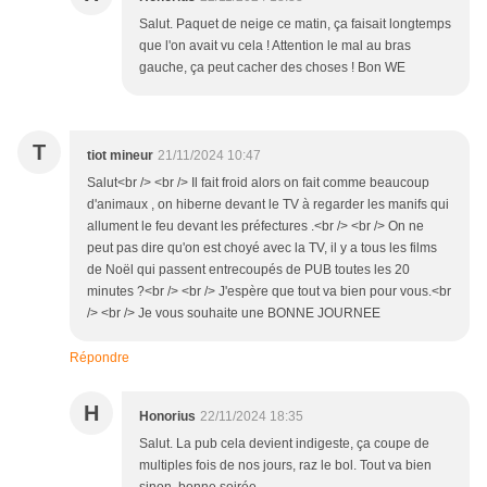
Salut. Paquet de neige ce matin, ça faisait longtemps
que l'on avait vu cela ! Attention le mal au bras
gauche, ça peut cacher des choses ! Bon WE
T
tiot mineur
21/11/2024 10:47
Salut<br /> <br /> Il fait froid alors on fait comme beaucoup
d'animaux , on hiberne devant le TV à regarder les manifs qui
allument le feu devant les préfectures .<br /> <br /> On ne
peut pas dire qu'on est choyé avec la TV, il y a tous les films
de Noël qui passent entrecoupés de PUB toutes les 20
minutes ?<br /> <br /> J'espère que tout va bien pour vous.<br
/> <br /> Je vous souhaite une BONNE JOURNEE
Répondre
H
Honorius
22/11/2024 18:35
Salut. La pub cela devient indigeste, ça coupe de
multiples fois de nos jours, raz le bol. Tout va bien