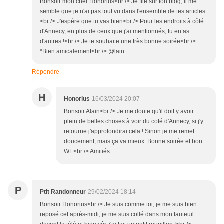
Bonsoir mon cher Honorius<br /> Je file sur ton blog, il me
semble que je n'ai pas tout vu dans l'ensemble de tes articles.
<br /> J'espère que tu vas bien<br /> Pour les endroits à côté
d'Annecy, en plus de ceux que j'ai mentionnés, tu en as
d'autres !<br /> Je te souhaite une très bonne soirée<br />
*Bien amicalement<br /> @lain
Répondre
H
Honorius
16/03/2024 20:07
Bonsoir Alain<br /> Je me doute qu'il doit y avoir
plein de belles choses à voir du coté d'Annecy, si j'y
retourne j'approfondirai cela ! Sinon je me remet
doucement, mais ça va mieux. Bonne soirée et bon
WE<br /> Amitiés
P
Ptit Randonneur
29/02/2024 18:14
Bonsoir Honorius<br /> Je suis comme toi, je me suis bien
reposé cet après-midi, je me suis collé dans mon fauteuil