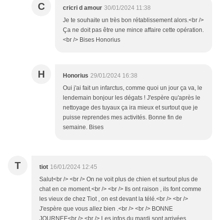
C
cricri d amour
30/01/2024 11:38
Je te souhaite un très bon rétablissement alors.<br />
Ça ne doit pas être une mince affaire cette opération.
<br /> Bises Honorius
H
Honorius
29/01/2024 16:38
Oui j'ai fait un infarctus, comme quoi un jour ça va, le
lendemain bonjour les dégats ! J'espère qu'après le
nettoyage des tuyaux ça ira mieux et surtout que je
puisse reprendes mes activités. Bonne fin de
semaine. Bises
T
tiot
16/01/2024 12:45
Salut<br /> <br /> On ne voit plus de chien et surtout plus de
chat en ce moment.<br /> <br /> Ils ont raison , ils font comme
les vieux de chez Tiot , on est devant la télé.<br /> <br />
J'espère que vous allez bien .<br /> <br /> BONNE
JOURNEE<br /> <br /> Les infos du mardi sont arrivées.