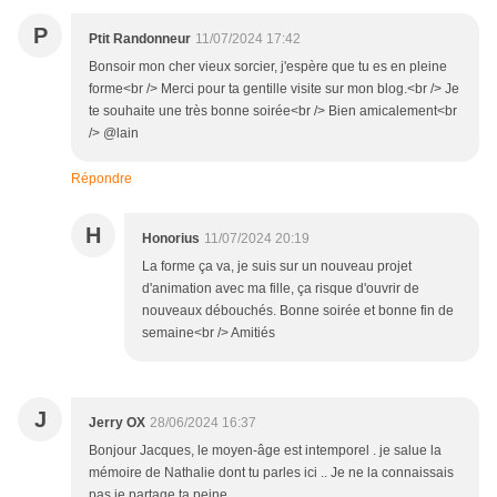
P
Ptit Randonneur
11/07/2024 17:42
Bonsoir mon cher vieux sorcier, j'espère que tu es en pleine
forme<br /> Merci pour ta gentille visite sur mon blog.<br /> Je
te souhaite une très bonne soirée<br /> Bien amicalement<br
/> @lain
Répondre
H
Honorius
11/07/2024 20:19
La forme ça va, je suis sur un nouveau projet
d'animation avec ma fille, ça risque d'ouvrir de
nouveaux débouchés. Bonne soirée et bonne fin de
semaine<br /> Amitiés
J
Jerry OX
28/06/2024 16:37
Bonjour Jacques, le moyen-âge est intemporel . je salue la
mémoire de Nathalie dont tu parles ici .. Je ne la connaissais
pas je partage ta peine .