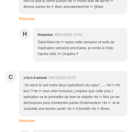
rien ce que tu viens d'avoir.<br /> Prend soin de toi<br />
Bonne soirée<br /> Bien amicalement<br /> @lain
Répondre
H
Honorius
30/01/2024 14:04
Salut Alain<br /> repos cette semaine et suite de
l'opération semaine prochaine, je rentre à l'osto
l'après midi. A+ j'espère !!
C
cricri d amour
29/01/2024 15:07
"Je viens te voir entre deux opérations du cœur".......<br /> Ah
bon ?<br /> mon cher honorius, j’espère que cette (ces )
opération va te permettre de bien te rétablir.<br /> Moi ça me
fait toujours peur d'entendre parler d'intervention.<br /> Je te
souhaite une bonne santé.<br /> A bientôt.<br /> Bises
Répondre