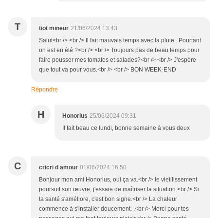
T
tiot mineur
21/06/2024 13:43
Salut<br /> <br /> Il fait mauvais temps avec la pluie . Pourtant
on est en été ?<br /> <br /> Toujours pas de beau temps pour
faire pousser mes tomates et salades?<br /> <br /> J'espère
que tout va pour vous.<br /> <br /> BON WEEK-END
Répondre
H
Honorius
25/06/2024 09:31
Il fait beau ce lundi, bonne semaine à vous deux
C
cricri d amour
01/06/2024 16:50
Bonjour mon ami Honorius, oui ça va.<br /> le vieillissement
poursuit son œuvre, j'essaie de maîtriser la situation.<br /> Si
ta santé s'améliore, c'est bon signe.<br /> La chaleur
commence à s'installer doucement. .<br /> Merci pour tes