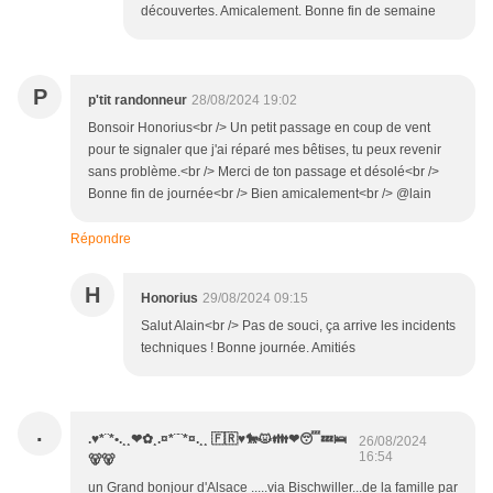
découvertes. Amicalement. Bonne fin de semaine
P
p'tit randonneur
28/08/2024 19:02
Bonsoir Honorius<br /> Un petit passage en coup de vent
pour te signaler que j'ai réparé mes bêtises, tu peux revenir
sans problème.<br /> Merci de ton passage et désolé<br />
Bonne fin de journée<br /> Bien amicalement<br /> @lain
Répondre
H
Honorius
29/08/2024 09:15
Salut Alain<br /> Pas de souci, ça arrive les incidents
techniques ! Bonne journée. Amitiés
.
.♥*¨*•.¸¸❤✿¸.¤*¨¨*¤.¸¸ 🇫🇷♥️🐎😾👪❤😴💤🛌
26/08/2024
16:54
🐻🐻
un Grand bonjour d'Alsace .....via Bischwiller...de la famille par