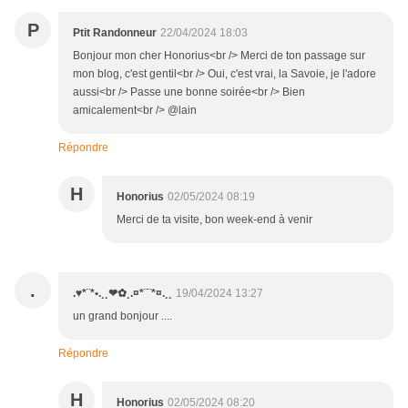
P
Ptit Randonneur
22/04/2024 18:03
Bonjour mon cher Honorius<br /> Merci de ton passage sur
mon blog, c'est gentil<br /> Oui, c'est vrai, la Savoie, je l'adore
aussi<br /> Passe une bonne soirée<br /> Bien
amicalement<br /> @lain
Répondre
H
Honorius
02/05/2024 08:19
Merci de ta visite, bon week-end à venir
.
.♥*¨*•.¸¸❤✿¸.¤*¨¨*¤.¸¸
19/04/2024 13:27
un grand bonjour ....
Répondre
H
Honorius
02/05/2024 08:20