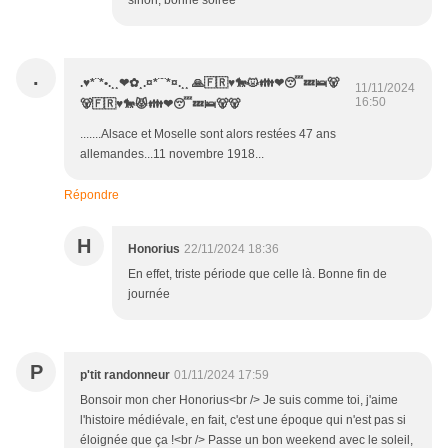
sinon, bonne soirée
.
.♥*¨*•.¸¸❤✿¸.¤*¨¨*¤.¸¸ 🙏🇫🇷♥️🐎😾👪❤😴💤🛌🐻
11/11/2024
16:50
🐻🇫🇷♥️🐎😾👪❤😴💤🛌🐻🐻
.......Alsace et Moselle sont alors restées 47 ans
allemandes...11 novembre 1918...
Répondre
H
Honorius
22/11/2024 18:36
En effet, triste période que celle là. Bonne fin de
journée
P
p'tit randonneur
01/11/2024 17:59
Bonsoir mon cher Honorius<br /> Je suis comme toi, j'aime
l'histoire médiévale, en fait, c'est une époque qui n'est pas si
éloignée que ça !<br /> Passe un bon weekend avec le soleil,