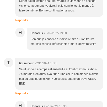
Super travail et très beau nouveau site. Je viens en effet de
visiter compagnons-vouivre.fr et je convie tout le monde à
faire de même. Bonne continuation à vous.
Répondre
H
Honorius
20/02/2025 19:58
Bonjour, je conseile aussi votre site ou l'on trouve
moultes choses intéressantes, merci de votre visite
T
tiot mineur
22/11/2024 15:28
Salut, <br /> Le temps est ensoleillé et froid chez nous.<br />
J'aimerais bien aussi avoir une kiné car je commence à avoir
mal au bras gauche.<br /> Je vous souhaite un BON WEEK-
END
Répondre
H
Honorius
22/11/2024 18:33