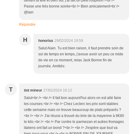
devant la télé et bien sûr, j'ai fait un petit roupillon !<br />
Passe une très bonne soirée<br /> Bien amicalement<br />
@lain
Répondre
H
honorius
29/02/2024 19:59
Salut Alain. Tu est bien raison, il faut prendre soin de
soi de temps en temps, j'avoue avoir un peu ce mide
de vie en ce moment, relax Jack Bonne fin de
journée. Amitiés:
T
tiot mineur
27/02/2024 16:12
Salut<br /> <br /> Il fait bon aujourd'hui alors on est allé faire
les courses.<br /> <br /> Chez Leclerc les prix sont stables
cette semaine mais on trouve beaucoup de plats préparés ?
<br /> <br /> J'ai réussi a trouvé du brie de la mayenne à 8€80
le kilo.<br /> <br /> Par contre le parmezan et autres fromages
italiens ont fait un bond ?<br /> <br /> J'espère que tout va
bien pour vous.<br /> <br /> BONNE FIN DE JOURNEE