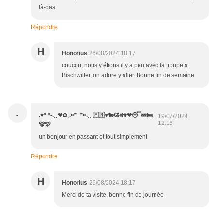
là-bas
Répondre
H
Honorius
26/08/2024 18:17
coucou, nous y étions il y a peu avec la troupe à
Bischwiller, on adore y aller. Bonne fin de semaine
.
.♥*¨*•.¸¸❤✿¸.¤*¨¨*¤.¸¸ 🇫🇷♥️🐎😾👪❤😴💤🛌
19/07/2024
12:16
🐻🐻
un bonjour en passant et tout simplement
Répondre
H
Honorius
26/08/2024 18:17
Merci de ta visite, bonne fin de journée