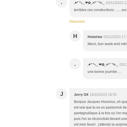
.
.♥*¨*•.¸¸❤✿¸.¤*¨¨*¤.¸¸
03/11/2023 1
terribles ces constructions ........
Répondre
H
Honorius
03/11/2023 17
Merci, bon week-end même 
.
.♥*¨*•.¸¸❤✿¸.¤*¨¨*¤.¸¸
03/1
une bonne journée ....
J
Jerry OX
19/10/2023 16:55
Bonjour Jacques Honorius, oh que d
est vrai que tu es un passionné d
pantagruélique à la fois ou l'on mag
puis l'on se réconciliait devant un
est mon favori . j'attends la surprise