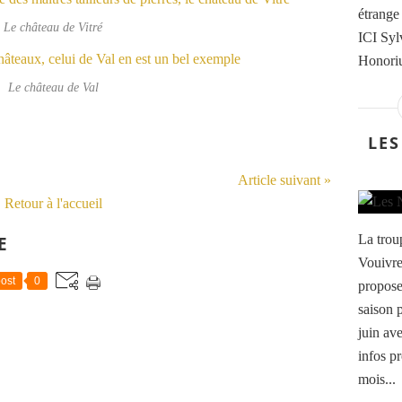
étrange
Le château de Vitré
ICI Syl
Honoriu
Le château de Val
LES
Article suivant »
Retour à l'accueil
La trou
E
Vouivre
ost
0
propose
saison 
juin av
infos p
mois...