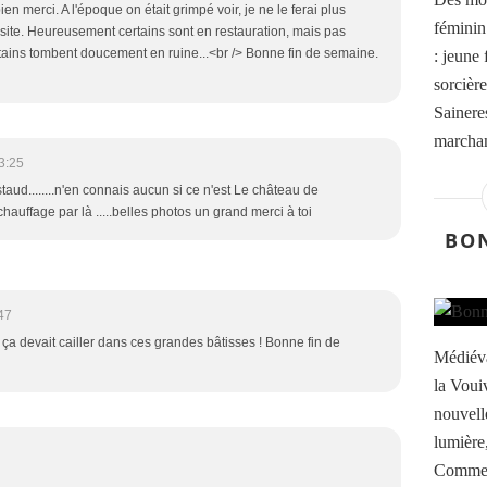
ien merci. A l'époque on était grimpé voir, je ne le ferai plus
féminin
isite. Heureusement certains sont en restauration, mais pas
ains tombent doucement en ruine...<br /> Bonne fin de semaine.
: jeune 
sorcière
Sainere
marchan
3:25
taud........n'en connais aucun si ce n'est Le château de
hauffage par là .....belles photos un grand merci à toi
BO
47
et ça devait cailler dans ces grandes bâtisses ! Bonne fin de
Médiév
la Voui
nouvell
lumière
Comme l