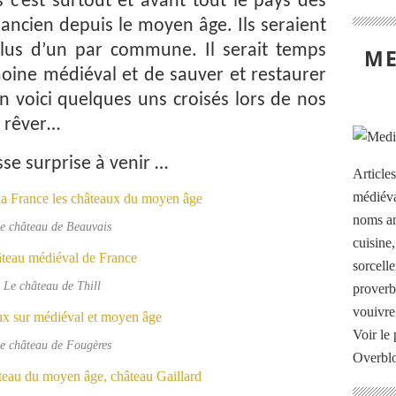
c’est surtout et avant tout le pays des
ancien depuis le moyen âge. Ils seraient
lus d’un par commune. Il serait temps
ME
moine médiéval et de sauver et restaurer
En voici quelques uns croisés lors de nos
t rêver…
se surprise à venir …
Article
médiéva
noms an
e château de Beauvais
cuisine
sorcelle
Le château de Thill
proverb
vouivre
Voir le 
e château de Fougères
Overbl