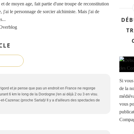
t de moyen age, fait partie d'une troupe de reconstitution
, j'ai le personnage de sorcier alchimiste. Mais j'ai de
DÉB
...
 Overblog
TR
CLE
Si vous
de la n
rigord et je pense que pas un endroit en France ne regorge
urant 6 km le long de la Dordogne j'en ai déjà 2 ou 3 en visu.
médiéva
et-Cazenac (proche Sarlat)/ Il y a d'ailleurs des spectacles de
vous po
publica
Compag