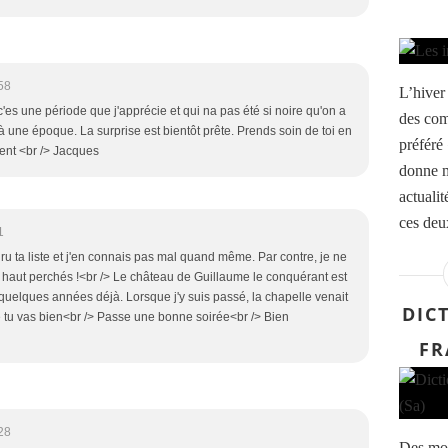
58
L’hiver
 c'es une période que j'apprécie et qui na pas été si noire qu'on a
des com
 à une époque. La surprise est bientôt prête. Prends soin de toi en
préféré
ent <br /> Jacques
donne m
actuali
ces deux
1
ru ta liste et j'en connais pas mal quand même. Par contre, je ne
p haut perchés !<br /> Le château de Guillaume le conquérant est
quelques années déjà. Lorsque j'y suis passé, la chapelle venait
DIC
e tu vas bien<br /> Passe une bonne soirée<br /> Bien
FR
28
Des mot