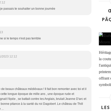
2:12
oui je passais te souhaiter un bonne journée
PÂ
:13
si le temps n'est pas terrible
Héritag
1/2023 12:12
la coutu
l'antiqu
printemp
offrant
symbolis
e beaux châteaux médiévaux ! Il fait bon remonter avec toi et il
e cette longue époque de mille ans , une époque rude et
nait l'épée , se battait contre les Anglais, brulait Jeanne D'arc et
e bonne pitance à la santé du roi Dagobert .Le château de Thill
LES
 ...