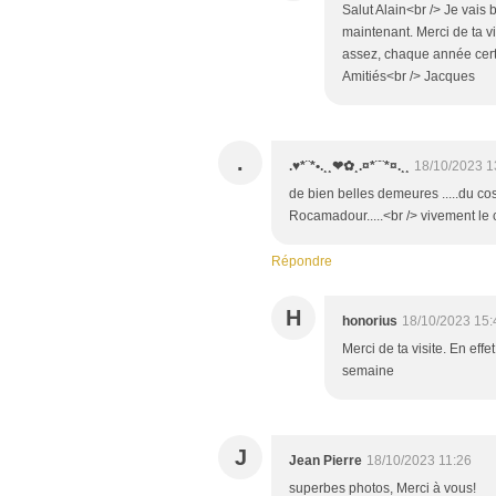
Salut Alain<br /> Je vais b
maintenant. Merci de ta v
assez, chaque année cert
Amitiés<br /> Jacques
.
.♥*¨*•.¸¸❤✿¸.¤*¨¨*¤.¸¸
18/10/2023 1
de bien belles demeures .....du cos
Rocamadour.....<br /> vivement le c
Répondre
H
honorius
18/10/2023 15:
Merci de ta visite. En eff
semaine
J
Jean Pierre
18/10/2023 11:26
superbes photos, Merci à vous!