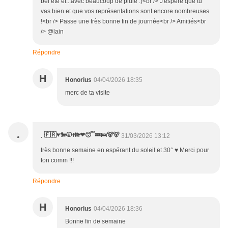
bel été et...avec beaucoup de pluie :)<br /> J'espère que tu
vas bien et que vos représentations sont encore nombreuses
!<br /> Passe une très bonne fin de journée<br /> Amitiés<br
/> @lain
Répondre
H
Honorius
04/04/2026 18:35
merc de ta visite
¸
¸ 🇫🇷♥️🐎😾👪❤😴💤🛌🐻🐻
31/03/2026 13:12
très bonne semaine en espérant du soleil et 30° ♥️ Merci pour
ton comm !!!
Répondre
H
Honorius
04/04/2026 18:36
Bonne fin de semaine