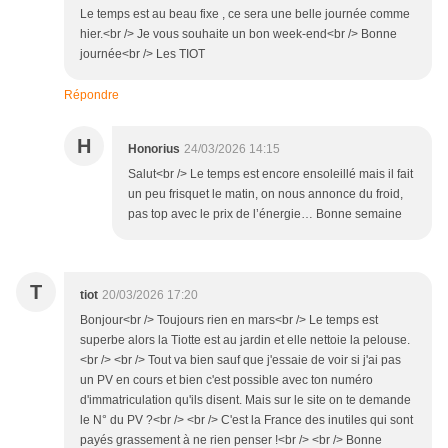
Le temps est au beau fixe , ce sera une belle journée comme
hier.<br /> Je vous souhaite un bon week-end<br /> Bonne
journée<br /> Les TIOT
Répondre
H
Honorius
24/03/2026 14:15
Salut<br /> Le temps est encore ensoleillé mais il fait
un peu frisquet le matin, on nous annonce du froid,
pas top avec le prix de l’énergie… Bonne semaine
T
tiot
20/03/2026 17:20
Bonjour<br /> Toujours rien en mars<br /> Le temps est
superbe alors la Tiotte est au jardin et elle nettoie la pelouse.
<br /> <br /> Tout va bien sauf que j'essaie de voir si j'ai pas
un PV en cours et bien c'est possible avec ton numéro
d'immatriculation qu'ils disent. Mais sur le site on te demande
le N° du PV ?<br /> <br /> C'est la France des inutiles qui sont
payés grassement à ne rien penser !<br /> <br /> Bonne