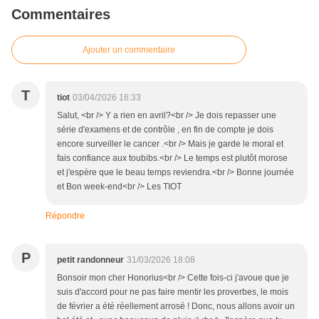
Commentaires
Ajouter un commentaire
T
tiot
03/04/2026 16:33
Salut, <br /> Y a rien en avril?<br /> Je dois repasser une
série d'examens et de contrôle , en fin de compte je dois
encore surveiller le cancer .<br /> Mais je garde le moral et
fais confiance aux toubibs.<br /> Le temps est plutôt morose
et j'espère que le beau temps reviendra.<br /> Bonne journée
et Bon week-end<br /> Les TIOT
Répondre
P
petit randonneur
31/03/2026 18:08
Bonsoir mon cher Honorius<br /> Cette fois-ci j'avoue que je
suis d'accord pour ne pas faire mentir les proverbes, le mois
de février a été réellement arrosé ! Donc, nous allons avoir un