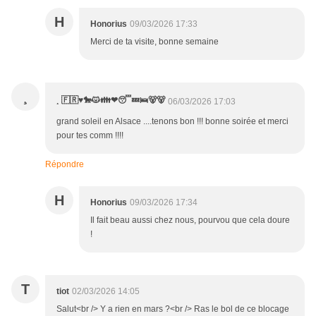
H
Honorius
09/03/2026 17:33
Merci de ta visite, bonne semaine
¸
¸ 🇫🇷♥️🐎😾👪❤😴💤🛌🐻🐻
06/03/2026 17:03
grand soleil en Alsace ....tenons bon !!! bonne soirée et merci
pour tes comm !!!!
Répondre
H
Honorius
09/03/2026 17:34
Il fait beau aussi chez nous, pourvou que cela doure
!
T
tiot
02/03/2026 14:05
Salut<br /> Y a rien en mars ?<br /> Ras le bol de ce blocage