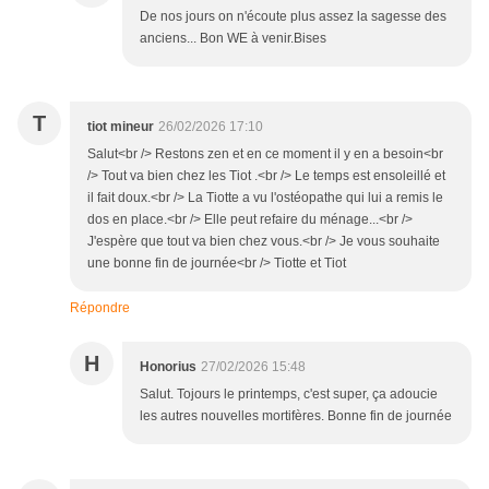
De nos jours on n'écoute plus assez la sagesse des
anciens... Bon WE à venir.Bises
T
tiot mineur
26/02/2026 17:10
Salut<br /> Restons zen et en ce moment il y en a besoin<br
/> Tout va bien chez les Tiot .<br /> Le temps est ensoleillé et
il fait doux.<br /> La Tiotte a vu l'ostéopathe qui lui a remis le
dos en place.<br /> Elle peut refaire du ménage...<br />
J'espère que tout va bien chez vous.<br /> Je vous souhaite
une bonne fin de journée<br /> Tiotte et Tiot
Répondre
H
Honorius
27/02/2026 15:48
Salut. Tojours le printemps, c'est super, ça adoucie
les autres nouvelles mortifères. Bonne fin de journée