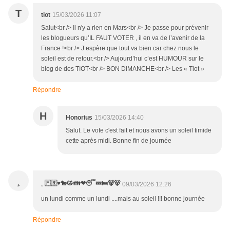
T
tiot
15/03/2026 11:07
Salut<br /> Il n'y a rien en Mars<br /> Je passe pour prévenir
les blogueurs qu’IL FAUT VOTER , il en va de l’avenir de la
France !<br /> J’espère que tout va bien car chez nous le
soleil est de retour.<br /> Aujourd’hui c’est HUMOUR sur le
blog de des TIOT<br /> BON DIMANCHE<br /> Les « Tiot »
Répondre
H
Honorius
15/03/2026 14:40
Salut. Le vote c'est fait et nous avons un soleil timide
cette après midi. Bonne fin de journée
¸
¸ 🇫🇷♥️🐎😾👪❤😴💤🛌🐻🐻
09/03/2026 12:26
un lundi comme un lundi ....mais au soleil !!! bonne journée
Répondre