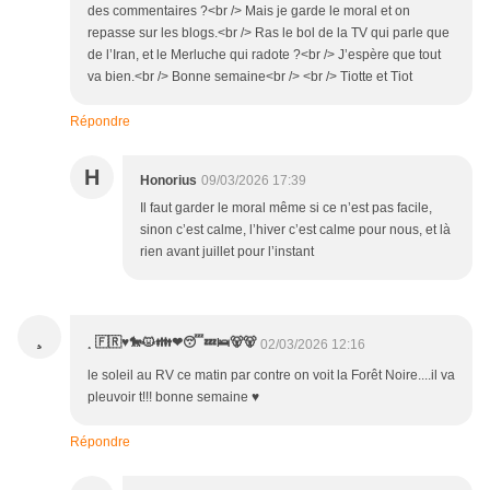
des commentaires ?<br /> Mais je garde le moral et on
repasse sur les blogs.<br /> Ras le bol de la TV qui parle que
de l’Iran, et le Merluche qui radote ?<br /> J’espère que tout
va bien.<br /> Bonne semaine<br /> <br /> Tiotte et Tiot
Répondre
H
Honorius
09/03/2026 17:39
Il faut garder le moral même si ce n’est pas facile,
sinon c’est calme, l’hiver c’est calme pour nous, et là
rien avant juillet pour l’instant
¸
¸ 🇫🇷♥️🐎😾👪❤😴💤🛌🐻🐻
02/03/2026 12:16
le soleil au RV ce matin par contre on voit la Forêt Noire....il va
pleuvoir t!!! bonne semaine ♥️
Répondre