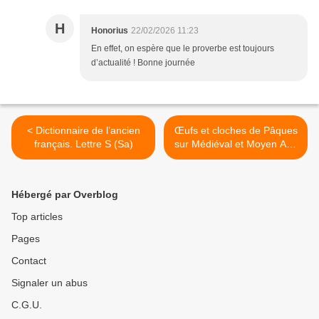
H
Honorius
22/02/2026 11:23
En effet, on espère que le proverbe est toujours
d’actualité ! Bonne journée
< Dictionnaire de l’ancien
Œufs et cloches de Pâques
français. Lettre S (Sa)
sur Médiéval et Moyen Age
>
Hébergé par Overblog
Top articles
Pages
Contact
Signaler un abus
C.G.U.