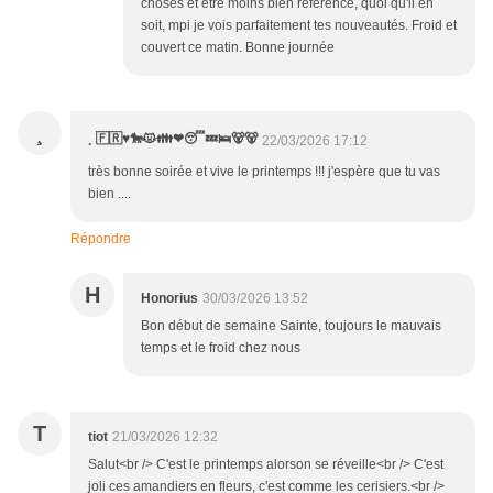
choses et être moins bien référencé, quoi qu'il en
soit, mpi je vois parfaitement tes nouveautés. Froid et
couvert ce matin. Bonne journée
¸
¸ 🇫🇷♥️🐎😾👪❤😴💤🛌🐻🐻
22/03/2026 17:12
très bonne soirée et vive le printemps !!! j'espère que tu vas
bien ....
Répondre
H
Honorius
30/03/2026 13:52
Bon début de semaine Sainte, toujours le mauvais
temps et le froid chez nous
T
tiot
21/03/2026 12:32
Salut<br /> C'est le printemps alorson se réveille<br /> C'est
joli ces amandiers en fleurs, c'est comme les cerisiers.<br />