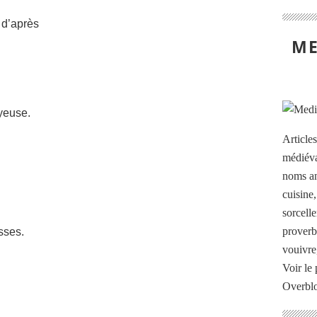
 d’après
ME
oyeuse.
Article
médiéva
noms an
cuisine
sorcelle
proverb
sses.
vouivre
Voir le 
Overbl