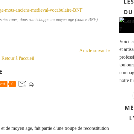
LE
DU
e soies rares, dans son échoppe au moyen age (source BNF)
Voici la
et arti
Article suivant »
professi
Retour à l'accueil
toujours
E
compagn
notre hi
ost
0
MÉ
L
t de moyen age, fait partie d'une troupe de reconstitution