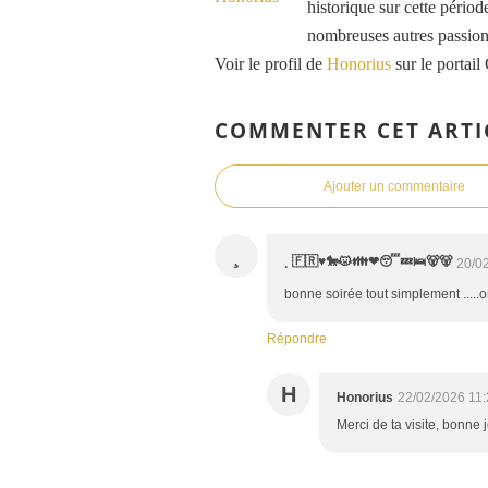
historique sur cette période
nombreuses autres passions
Voir le profil de
Honorius
sur le portail
COMMENTER CET ARTI
Ajouter un commentaire
¸
¸ 🇫🇷♥️🐎😾👪❤😴💤🛌🐻🐻
20/0
bonne soirée tout simplement .....
Répondre
H
Honorius
22/02/2026 11
Merci de ta visite, bonne