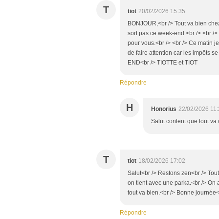
T
tiot
20/02/2026 15:35
BONJOUR,<br /> Tout va bien chez l
sort pas ce week-end.<br /> <br /> 
pour vous.<br /> <br /> Ce matin j
de faire attention car les impôts s
END<br /> TIOTTE et TIOT
Répondre
H
Honorius
22/02/2026 11
Salut content que tout v
T
tiot
18/02/2026 17:02
Salut<br /> Restons zen<br /> Tout v
on tient avec une parka.<br /> On a 
tout va bien.<br /> Bonne journée<b
Répondre