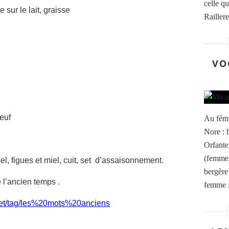
celle q
sur le lait, graisse
Raillere
VO
œuf
Au fémi
Nore : b
Orfante
(femme)
l, figues et miel, cuit, set d’assaisonnement.
bergère
e l’ancien temps .
femme f
net/tag/les%20mots%20anciens