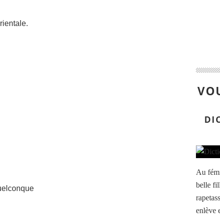
rientale.
VOU
DI
Au fémi
belle f
quelconque
rapetass
enlève 