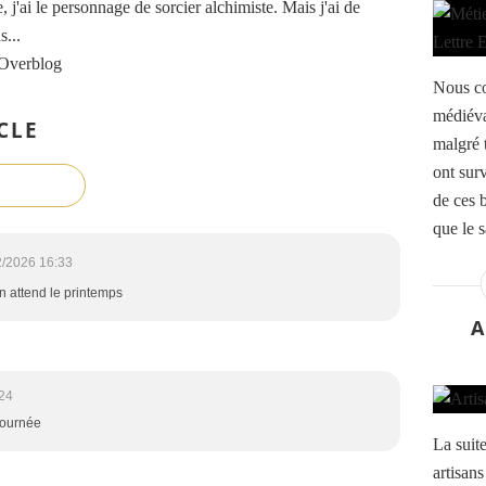
, j'ai le personnage de sorcier alchimiste. Mais j'ai de
...
 Overblog
Nous co
médiéva
CLE
malgré 
ont surv
de ces b
que le s
2/2026 16:33
on attend le printemps
A
:24
 journée
La suite
artisan