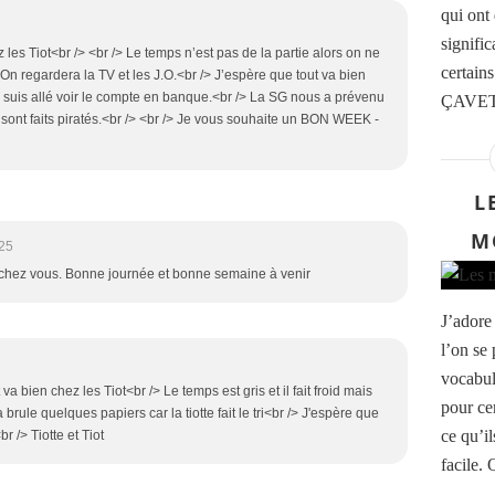
qui ont
signifi
es Tiot<br /> <br /> Le temps n’est pas de la partie alors on ne
certain
On regardera la TV et les J.O.<br /> J’espère que tout va bien
e suis allé voir le compte en banque.<br /> La SG nous a prévenu
ÇAVETI
e sont faits piratés.<br /> <br /> Je vous souhaite un BON WEEK -
L
M
:25
a chez vous. Bonne journée et bonne semaine à venir
J’adore
l’on se
vocabul
a bien chez les Tiot<br /> Le temps est gris et il fait froid mais
pour ce
brule quelques papiers car la tiotte fait le tri<br /> J'espère que
ce qu’il
r /> Tiotte et Tiot
facile. 