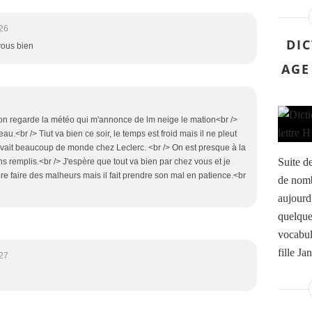
:26
DI
 vous bien
AGE
 on regarde la météo qui m'annonce de lm neige le mation<br />
eau.<br /> Tiut va bien ce soir, le temps est froid mais il ne pleut
 avait beaucoup de monde chez Leclerc. <br /> On est presque à la
Suite de
ns remplis.<br /> J'espère que tout va bien par chez vous et je
re faire des malheurs mais il fait prendre son mal en patience.<br
de nomb
aujourd
quelque
vocabul
fille Ja
:27