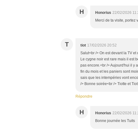
H
Honorius
22/02/2026 11
Merci de ta visite, portez
T
tiot
17/02/2026 20:52
Salut<br /> On est devant la TV et
Le cygne noir est rare mais il est b
pas encore.<br /> Aujourd'hui il y
fin du mois et les paniers sont moi
sais que les intempéries vont enco
/> Bonne soirée<br /> Tiotte et Tiot
Répondre
H
Honorius
22/02/2026 11
Bonne journée les Tuits