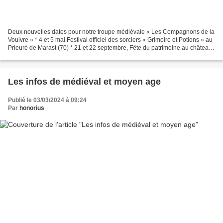
Deux nouvelles dates pour notre troupe médiévale « Les Compagnons de la
Vouivre » * 4 et 5 mai Festival officiel des sorciers « Grimoire et Potions » au
Prieuré de Marast (70) * 21 et 22 septembre, Fête du patrimoine au château
de Montfaucon (25) Le proverbe...
Les infos de médiéval et moyen age
Publié le 03/03/2024 à 09:24
Par
honorius