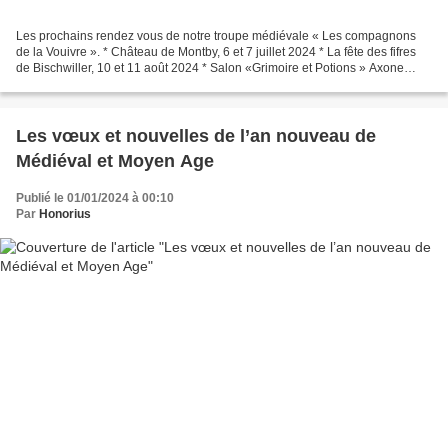
Les prochains rendez vous de notre troupe médiévale « Les compagnons
de la Vouivre ». * Château de Montby, 6 et 7 juillet 2024 * La fête des fifres
de Bischwiller, 10 et 11 août 2024 * Salon «Grimoire et Potions » Axone
Montbéliard 26 et 27 octobre 2024...
Les vœux et nouvelles de l’an nouveau de
Médiéval et Moyen Age
Publié le 01/01/2024 à 00:10
Par
Honorius