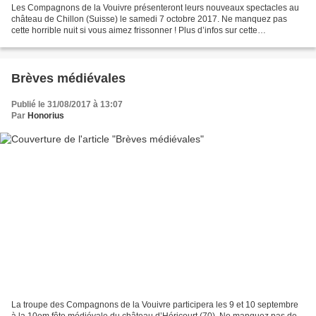
Les Compagnons de la Vouivre présenteront leurs nouveaux spectacles au
château de Chillon (Suisse) le samedi 7 octobre 2017. Ne manquez pas
cette horrible nuit si vous aimez frissonner ! Plus d’infos sur cette
manifestation ICI Nouveauté littéraire Un...
Brèves médiévales
Publié le 31/08/2017 à 13:07
Par
Honorius
La troupe des Compagnons de la Vouivre participera les 9 et 10 septembre
à la 10em fête médiévale du château d’Héricourt (70). Ne manquez pas de