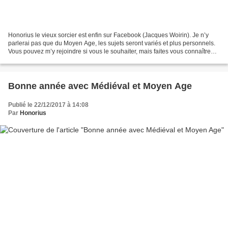
Honorius le vieux sorcier est enfin sur Facebook (Jacques Woirin). Je n’y
parlerai pas que du Moyen Age, les sujets seront variés et plus personnels.
Vous pouvez m’y rejoindre si vous le souhaiter, mais faites vous connaître…
La pierre du mois La pierre...
Bonne année avec Médiéval et Moyen Age
Publié le 22/12/2017 à 14:08
Par
Honorius