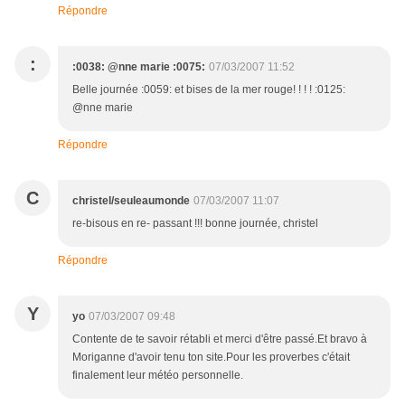
Répondre
:
:0038: @nne marie :0075:
07/03/2007 11:52
Belle journée :0059: et bises de la mer rouge! ! ! ! :0125:
@nne marie
Répondre
C
christel/seuleaumonde
07/03/2007 11:07
re-bisous en re- passant !!! bonne journée, christel
Répondre
Y
yo
07/03/2007 09:48
Contente de te savoir rétabli et merci d'être passé.Et bravo à
Moriganne d'avoir tenu ton site.Pour les proverbes c'était
finalement leur météo personnelle.