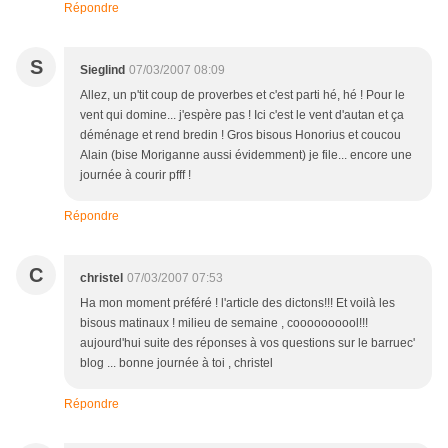
Répondre
S
Sieglind
07/03/2007 08:09
Allez, un p'tit coup de proverbes et c'est parti hé, hé ! Pour le
vent qui domine... j'espère pas ! Ici c'est le vent d'autan et ça
déménage et rend bredin ! Gros bisous Honorius et coucou
Alain (bise Moriganne aussi évidemment) je file... encore une
journée à courir pfff !
Répondre
C
christel
07/03/2007 07:53
Ha mon moment préféré ! l'article des dictons!!! Et voilà les
bisous matinaux ! milieu de semaine , coooooooool!!!
aujourd'hui suite des réponses à vos questions sur le barruec'
blog ... bonne journée à toi , christel
Répondre