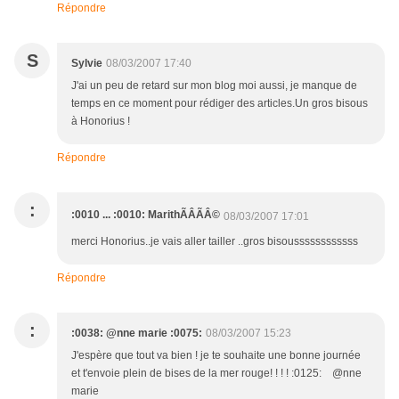
Répondre
S
Sylvie
08/03/2007 17:40
J'ai un peu de retard sur mon blog moi aussi, je manque de
temps en ce moment pour rédiger des articles.Un gros bisous
à Honorius !
Répondre
:
:0010 ... :0010: MarithÃÂÃÂ©
08/03/2007 17:01
merci Honorius..je vais aller tailler ..gros bisoussssssssssss
Répondre
:
:0038: @nne marie :0075:
08/03/2007 15:23
J'espère que tout va bien ! je te souhaite une bonne journée
et t'envoie plein de bises de la mer rouge! ! ! ! :0125: @nne
marie