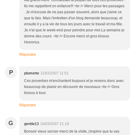
Ma grand-mère connaissait la plupart de tous ces proverbes .
Ils me rappellent on enfance!!! <br /> Merci pour tes passages
. Je m'excuse de ne pas passer souvent, alors que j'aime ce
que tu fais. Mais l'entretien d'un blog demande beaucoup, et
ensuite il y a la vie de tous les jours avec le travail et ma fille.
Je n'ai que le week-end pour peindre pour moi.La semaine je
donne des cours .<br /> Encore merci et gros bisous
Honorius.
Répondre
P
plumette
11/03/2007 11:01
Ces proverbes m'enchantent toujours et je reviens donc avec
beaucoup de plaisir en découvrir de nouveaux.<br /> Gros
bisous à tous
Répondre
G
gentle13
10/03/2007 21:18
Bonsoir vieux sorcier merci de ta visite, j'espère que tu vas