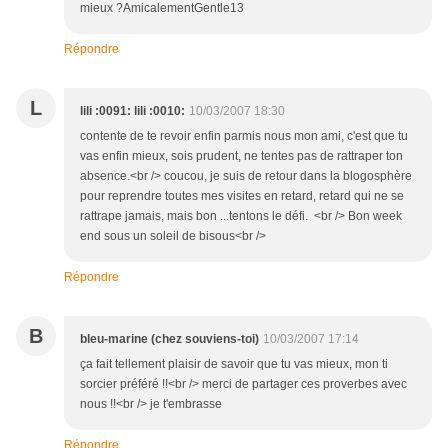
mieux ?AmicalementGentle13
Répondre
L
lili :0091: lili :0010:
10/03/2007 18:30
contente de te revoir enfin parmis nous mon ami, c'est que tu
vas enfin mieux, sois prudent, ne tentes pas de rattraper ton
absence.<br /> coucou, je suis de retour dans la blogosphère
pour reprendre toutes mes visites en retard, retard qui ne se
rattrape jamais, mais bon ...tentons le défi. <br /> Bon week
end sous un soleil de bisous<br />
Répondre
B
bleu-marine (chez souviens-toi)
10/03/2007 17:14
ça fait tellement plaisir de savoir que tu vas mieux, mon ti
sorcier préféré !!<br /> merci de partager ces proverbes avec
nous !!<br /> je t'embrasse
Répondre