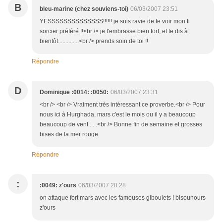
B
bleu-marine (chez souviens-toi)
06/03/2007 23:51
YESSSSSSSSSSSSSS!!!!!! je suis ravie de te voir mon ti
sorcier préféré !!<br /> je t'embrasse bien fort, et te dis à
bientôt..............<br /> prends soin de toi !!
Répondre
D
Dominique :0014: :0050:
06/03/2007 23:31
<br /> <br /> Vraiment très intéressant ce proverbe.<br /> Pour
nous ici à Hurghada, mars c'est le mois ou il y a beaucoup
beaucoup de vent . . .<br /> Bonne fin de semaine et grosses
bises de la mer rouge
Répondre
:
:0049: z'ours
06/03/2007 20:28
on attaque fort mars avec les fameuses giboulets ! bisounours
z'ours