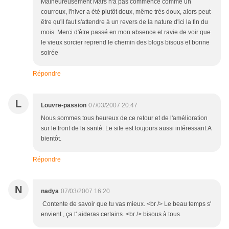
Malheureusement Mars n'a pas commencé comme un
courroux, l'hiver a été plutôt doux, même très doux, alors peut-
être qu'il faut s'attendre à un revers de la nature d'ici la fin du
mois. Merci d'être passé en mon absence et ravie de voir que
le vieux sorcier reprend le chemin des blogs bisous et bonne
soirée
Répondre
L
Louvre-passion
07/03/2007 20:47
Nous sommes tous heureux de ce retour et de l'amélioration
sur le front de la santé. Le site est toujours aussi intéressant.A
bientôt.
Répondre
N
nadya
07/03/2007 16:20
Contente de savoir que tu vas mieux. <br /> Le beau temps s'
envient , ça t' aideras certains. <br /> bisous à tous.