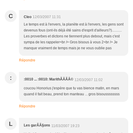
C
Cleo
12/03/2007 11:31
Le temps est à l'envers, la planète est à l'envers, les gens sont
devenus fous (ont-ils déjà été sains d'esprit d'ailleurs?)...........
Les proverbes et dictons ne tiennent plus debout, mais c'est
sympa de les rappeler<br /> Gros bisous à vous 2<br /> Je
manque vraiment de temps mais je ne vous oublie pas
Répondre
:
:0010 ... :0010: MarithÃÂÃÂ©
12/03/2007 11:02
coucou Honorius j'espère que tu vas bience matin, en mars
quand il fait beau, prend ton manteau ... gros bisoussssssss
Répondre
L
Les garÃÂ§ons
11/03/2007 19:23