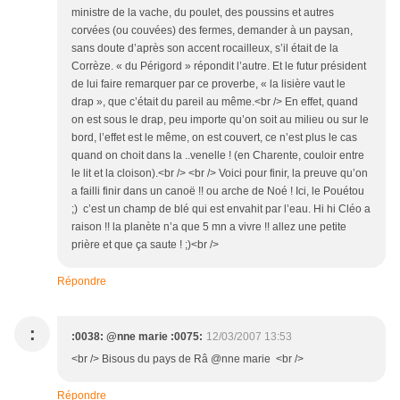
ministre de la vache, du poulet, des poussins et autres
corvées (ou couvées) des fermes, demander à un paysan,
sans doute d’après son accent rocailleux, s’il était de la
Corrèze. « du Périgord » répondit l’autre. Et le futur président
de lui faire remarquer par ce proverbe, « la lisière vaut le
drap », que c’était du pareil au même.<br /> En effet, quand
on est sous le drap, peu importe qu’on soit au milieu ou sur le
bord, l’effet est le même, on est couvert, ce n’est plus le cas
quand on choit dans la ..venelle ! (en Charente, couloir entre
le lit et la cloison).<br /> <br /> Voici pour finir, la preuve qu’on
a failli finir dans un canoë !! ou arche de Noé ! Ici, le Pouétou
;) c’est un champ de blé qui est envahit par l’eau. Hi hi Cléo a
raison !! la planète n’a que 5 mn a vivre !! allez une petite
prière et que ça saute ! ;)<br />
Répondre
:
:0038: @nne marie :0075:
12/03/2007 13:53
<br /> Bisous du pays de Râ @nne marie <br />
Répondre