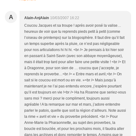
A
Alain-AnjAlain
10/03/2007 16:22
Coucou Jacques et sa troupe ! après avoir posé la valise…
heureux de voir que tu reprends pieds petit à petit (comme
l’oiseau de printemps) sur la blogosphère. Il faut dire qu’il fait
un temps superbe après la pluie, ce n’est pas négligeable
pour nos articulations hi hi hi. <br /> Je pensais à toi hier soir
en passant à Saint-Savin (avec son abbaye moyenâgeuse),
mais il était trop tard pour aller faire une petite visite ! <br /> Et
à Dragonne, pour son sien de … coucou que j’accepte, je
reprends le proverbe…<br /> « Entre mars et avril,<br /> On
sait si le coucou est mort ou en vie. »<br /> Mais jusqu’à
maintenant je ne l’ai pas entendu encore, j’espère pourtant
qu’il est toujours en vie !<br /> Ha ha Roanne que seriez-vous
sans moi ? merci pour le compliment, toujours aussi
agréable ! A ta remarque sur mar et mars, j’adore entendre
parler le patois, quelle que soit la région d’ailleurs. Note aussi
la rime « avril et vie » du proverbe précédent. <br /> Pour
Anne-Marie la Pharaonnette, au sujet des proverbes, la
boucle est bouclée, et pour les prochains mois, il faudra aller
dans les archives et donc remonter le temps. A moins que je