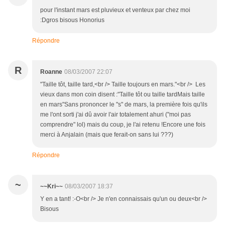
pour l'instant mars est pluvieux et venteux par chez moi
:Dgros bisous Honorius
Répondre
R
Roanne
08/03/2007 22:07
"Taille tôt, taille tard,<br /> Taille toujours en mars."<br /> Les
vieux dans mon coin disent :"Taille tôt ou taille tardMais taille
en mars"Sans prononcer le "s" de mars, la première fois qu'ils
me l'ont sorti j'ai dû avoir l'air totalement ahuri ("moi pas
comprendre" lol) mais du coup, je l'ai retenu !Encore une fois
merci à Anjalain (mais que ferait-on sans lui ???)
Répondre
~
~~Kri~~
08/03/2007 18:37
Y en a tant! :-O<br /> Je n'en connaissais qu'un ou deux<br />
Bisous