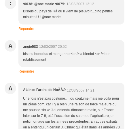
:
:0038: @nne marie :0075:
13/03/2007 13:12
Bisous du pays de Râ où il vient de pleuvoir....cinq petites
minutes ! ! ! @nne marie
Répondre
A
angie583
12/03/2007 20:52
bisosu honorius et moriganne <br /> a bientot <br /> bon
rétablissement
Répondre
A
Alain et l'arche de NoÃÂ©
12/03/2007 14:21
Une fois n’est pas costume…. ou coutume mais me voilà pour
un 2ème com, car il y a bien une raison de force majeure qui
me pousse.<br /> J’ai entendu dimanche matin, sur France
Inter, sur le 7-9, et à l’occasion du salon de l’agriculture, un
petit montage sur les années précédentes. En autres extraits,
on a entendu un certain J. Chirac qui était dans les années 70