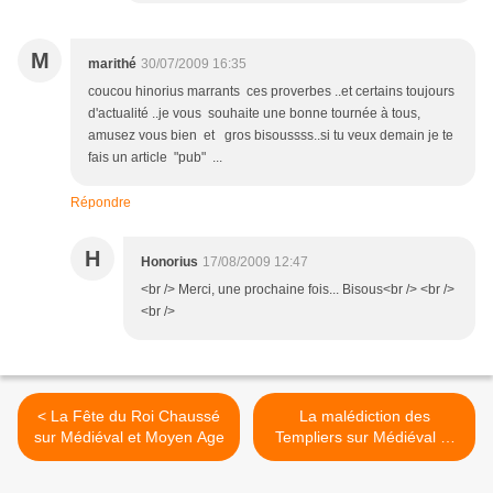
M
marithé
30/07/2009 16:35
coucou hinorius marrants ces proverbes ..et certains toujours
d'actualité ..je vous souhaite une bonne tournée à tous,
amusez vous bien et gros bisoussss..si tu veux demain je te
fais un article "pub" ...
Répondre
H
Honorius
17/08/2009 12:47
<br /> Merci, une prochaine fois... Bisous<br /> <br />
<br />
< La Fête du Roi Chaussé
La malédiction des
sur Médiéval et Moyen Age
Templiers sur Médiéval et
Moyen Age >