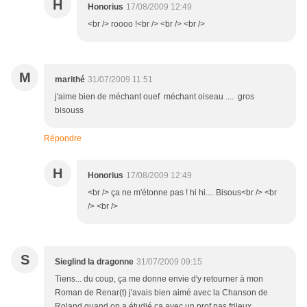
H
Honorius
17/08/2009 12:49
<br /> roooo !<br /> <br /> <br />
M
marithé
31/07/2009 11:51
j'aime bien de méchant ouef méchant oiseau .... gros
bisouss
Répondre
H
Honorius
17/08/2009 12:49
<br /> ça ne m'étonne pas ! hi hi.... Bisous<br /> <br
/> <br />
S
Sieglind la dragonne
31/07/2009 09:15
Tiens... du coup, ça me donne envie d'y retourner à mon
Roman de Renar(t) j'avais bien aimé avec la Chanson de
Roland quand on a étudié ça avec un prof pas frileux