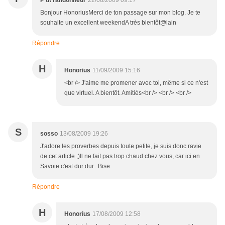
P'tit randonneur
22/08/2009 09:17
Bonjour HonoriusMerci de ton passage sur mon blog. Je te
souhaite un excellent weekendA très bientôt@lain
Répondre
H
Honorius
11/09/2009 15:16
<br /> J'aime me promener avec toi, même si ce n'est
que virtuel. A bientôt. Amitiés<br /> <br /> <br />
S
sosso
13/08/2009 19:26
J'adore les proverbes depuis toute petite, je suis donc ravie
de cet article ;)Il ne fait pas trop chaud chez vous, car ici en
Savoie c'est dur dur...Bise
Répondre
H
Honorius
17/08/2009 12:58