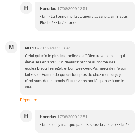
H
Honorius
17/08/2009 12:51
<br /> La tienne me fait toujours aussi plaisir. Bisous
Flo<br /> <br /> <br />
M
MOYRA
31/07/2009 13:32
Celui qui m'a le plus interpellée est " Bien travaille celui qui
élève ses enfants"...On devrait l'inscrire au fonton des
écoles.Bisou FrèreZak et bon week-endPs: merci de m'avoir
fait visiter Fontfroide qui est tout près de chez moi...et je je
n'irai sans doute jamais.Si tu reviens par là...pense à me le
dire.
Répondre
H
Honorius
17/08/2009 12:51
<br /> Je n'y manque pas... Bisous<br /> <br /> <br />