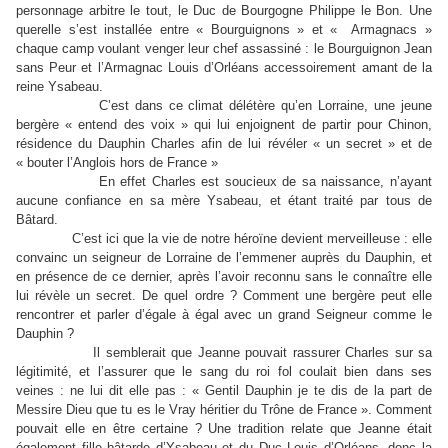
personnage arbitre le tout, le Duc de Bourgogne Philippe le Bon. Une
querelle s’est installée entre « Bourguignons » et « Armagnacs »
chaque camp voulant venger leur chef assassiné : le Bourguignon Jean
sans Peur et l’Armagnac Louis d’Orléans accessoirement amant de la
reine Ysabeau.
C’est dans ce climat délétère qu’en Lorraine, une jeune
bergère « entend des voix » qui lui enjoignent de partir pour Chinon,
résidence du Dauphin Charles afin de lui révéler « un secret » et de
« bouter l’Anglois hors de France »
En effet Charles est soucieux de sa naissance, n’ayant
aucune confiance en sa mère Ysabeau, et étant traité par tous de
Bâtard.
C’est ici que la vie de notre héroïne devient merveilleuse : elle
convainc un seigneur de Lorraine de l’emmener auprès du Dauphin, et
en présence de ce dernier, après l’avoir reconnu sans le connaître elle
lui révèle un secret. De quel ordre ? Comment une bergère peut elle
rencontrer et parler d’égale à égal avec un grand Seigneur comme le
Dauphin ?
Il semblerait que Jeanne pouvait rassurer Charles sur sa
légitimité, et l’assurer que le sang du roi fol coulait bien dans ses
veines : ne lui dit elle pas : « Gentil Dauphin je te dis de la part de
Messire Dieu que tu es le Vray héritier du Trône de France ». Comment
pouvait elle en être certaine ? Une tradition relate que Jeanne était
également fille bâtarde d’Ysabeau et du Duc Louis d’Orléans, donc la