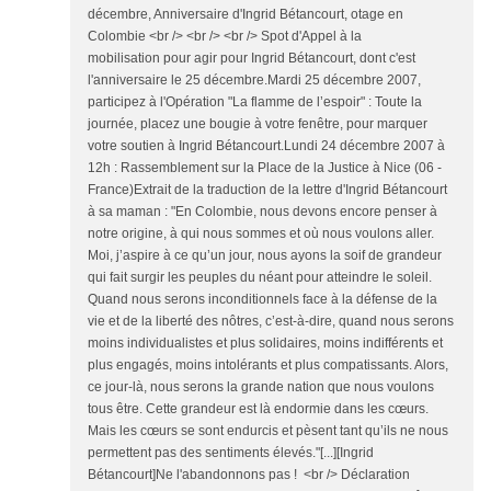
décembre, Anniversaire d'Ingrid Bétancourt, otage en
Colombie <br /> <br /> <br /> Spot d'Appel à la
mobilisation pour agir pour Ingrid Bétancourt, dont c'est
l'anniversaire le 25 décembre.Mardi 25 décembre 2007,
participez à l'Opération "La flamme de l’espoir" : Toute la
journée, placez une bougie à votre fenêtre, pour marquer
votre soutien à Ingrid Bétancourt.Lundi 24 décembre 2007 à
12h : Rassemblement sur la Place de la Justice à Nice (06 -
France)Extrait de la traduction de la lettre d'Ingrid Bétancourt
à sa maman : "En Colombie, nous devons encore penser à
notre origine, à qui nous sommes et où nous voulons aller.
Moi, j’aspire à ce qu’un jour, nous ayons la soif de grandeur
qui fait surgir les peuples du néant pour atteindre le soleil.
Quand nous serons inconditionnels face à la défense de la
vie et de la liberté des nôtres, c’est-à-dire, quand nous serons
moins individualistes et plus solidaires, moins indifférents et
plus engagés, moins intolérants et plus compatissants. Alors,
ce jour-là, nous serons la grande nation que nous voulons
tous être. Cette grandeur est là endormie dans les cœurs.
Mais les cœurs se sont endurcis et pèsent tant qu’ils ne nous
permettent pas des sentiments élevés."[...][Ingrid
Bétancourt]Ne l'abandonnons pas ! <br /> Déclaration