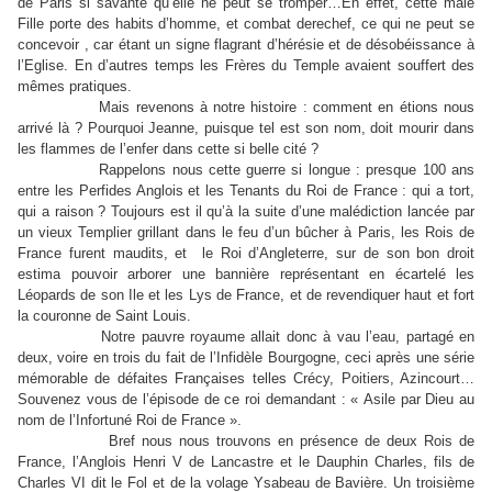
de Paris si savante qu’elle ne peut se tromper…En effet, cette mâle
Fille porte des habits d’homme, et combat derechef, ce qui ne peut se
concevoir , car étant un signe flagrant d’hérésie et de désobéissance à
l’Eglise. En d’autres temps les Frères du Temple avaient souffert des
mêmes pratiques.
Mais revenons à notre histoire : comment en étions nous
arrivé là ? Pourquoi Jeanne, puisque tel est son nom, doit mourir dans
les flammes de l’enfer dans cette si belle cité ?
Rappelons nous cette guerre si longue : presque 100 ans
entre les Perfides Anglois et les Tenants du Roi de France : qui a tort,
qui a raison ? Toujours est il qu’à la suite d’une malédiction lancée par
un vieux Templier grillant dans le feu d’un bûcher à Paris, les Rois de
France furent maudits, et
le Roi d’Angleterre, sur de son bon droit
estima pouvoir arborer une bannière représentant en écartelé les
Léopards de son Ile et les Lys de France, et de revendiquer haut et fort
la couronne de Saint Louis.
Notre pauvre royaume allait donc à vau l’eau, partagé en
deux, voire en trois du fait de l’Infidèle Bourgogne, ceci après une série
mémorable de défaites Françaises telles Crécy, Poitiers, Azincourt…
Souvenez vous de l’épisode de ce roi demandant : « Asile par Dieu au
nom de l’Infortuné Roi de France ».
Bref nous nous trouvons en présence de deux Rois de
France, l’Anglois Henri V de Lancastre et le Dauphin Charles, fils de
Charles VI dit le Fol et de la volage Ysabeau de Bavière. Un troisième