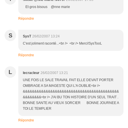
Et gros bisous @nne marie
Répondre
S
SysT
26/02/2007 13:24
C'est joliment raconté...<br /> <br /> Merci!SysTooL
Répondre
L
lecracleur
26/02/2007 13:21
UNE FOIS LE SALE TRAVAIL FAIT ELLE DEVAIT PORTER
OMBRAGE A SA MAGESTE QUI L'A OUBLIE<br />
&&&&&&&&&&&&&&&&&&&&&&&&&&&&&&&&&&&&&&&&&&
&&&&&&&&<br /> J'AI BU TON HISTOIRE D'UN SEUL TRAIT .
BONNE SANTE AU VIEUX SORCIER BONNE JOURNEE A
TOI LE TEMPLIER
Répondre