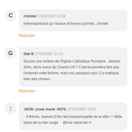
C
christel
27/02/2007 12:38
intéressant tout çà ! bisous et bonne journée , christel
Répondre
G
Gde B
27/02/2007 12:21
Encore une victime de l'Eglise Catholique Romaine...Jeanne
d'Arc, demi soeur de Charles VII ? C'est la première fois que
j'entends cette théorie, mais oui, pourquoi pas ! Ca explique
bien des choses.
Répondre
:
:0038: @nne marie :0075:
27/02/2007 12:07
A Reims, Jeanne D'Arc fait vraiment partie de la ville ! ! Mille
bises de la mer rouge @nne marie<br />