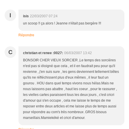
I
isis
22/03/2007 07:24
un scoop !! ça alors ! Jeanne n'était pas bergère !!!
Répondre
C
christian et renee :0027:
06/03/2007 13:42
BONSOIR CHER VIEUX SORCIER ,Le temps des sorcières
n'est pas si éloigné que cela , et il en faudrait peu pour qu'il
revienne , j'en suis sure , les gens deviennent tellement bêtes
qu'ils ne réfléchissent plus d'eux mêmes , il leur faut un
gourou . HOU dans quel temps vivons nous hélas.Mais ne
nous laissons pas abattre , haut les coeur , pour te rassurer ,
les vielles cartes paraissent tous les deux jours , c'est cricri
d'amour qui s'en occupe , cela me laisse le temps de me
reposer entre deux articles et me laisse plus de temps aussi
pour répondre au com's très nombreux .GROS bisous
marseillais.Mamiekéké et cricri d'amour.