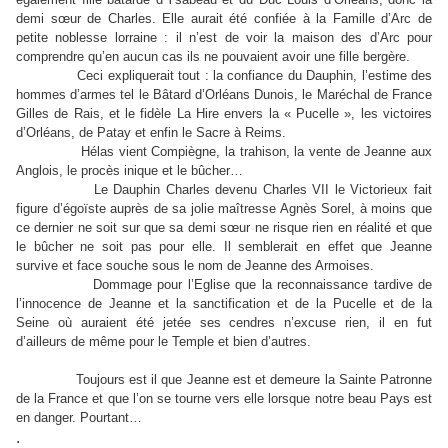
demi sœur de Charles. Elle aurait été confiée à la Famille d’Arc de
petite noblesse lorraine : il n’est de voir la maison des d’Arc pour
comprendre qu’en aucun cas ils ne pouvaient avoir une fille bergère.
Ceci expliquerait tout : la confiance du Dauphin, l’estime des
hommes d’armes tel le Bâtard d’Orléans Dunois, le Maréchal de France
Gilles de Rais, et le fidèle La Hire envers la « Pucelle », les victoires
d’Orléans, de Patay et enfin le Sacre à Reims.
Hélas vient Compiègne, la trahison, la vente de Jeanne aux
Anglois, le procès inique et le bûcher…
Le Dauphin Charles devenu Charles VII le Victorieux fait
figure d’égoïste auprès de sa jolie maîtresse Agnès Sorel, à moins que
ce dernier ne soit sur que sa demi sœur ne risque rien en réalité et que
le bûcher ne soit pas pour elle. Il semblerait en effet que Jeanne
survive et face souche sous le nom de Jeanne des Armoises.
Dommage pour l’Eglise que la reconnaissance tardive de
l’innocence de Jeanne et la sanctification et de la Pucelle et de la
Seine où auraient été jetée ses cendres n’excuse rien, il en fut
d’ailleurs de même pour le Temple et bien d’autres.
Toujours est il que Jeanne est et demeure la Sainte Patronne
de la France et que l’on se tourne vers elle lorsque notre beau Pays est
en danger. Pourtant…
.