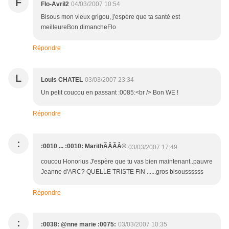
F
Flo-Avril2
04/03/2007 10:54
Bisous mon vieux grigou, j'espère que ta santé est
meilleureBon dimancheFlo
Répondre
L
Louis CHATEL
03/03/2007 23:34
Un petit coucou en passant :0085:<br /> Bon WE !
Répondre
:
:0010 ... :0010: MarithÃÂÃÂ©
03/03/2007 17:49
coucou Honorius J'espère que tu vas bien maintenant..pauvre
Jeanne d'ARC? QUELLE TRISTE FIN ......gros bisoussssss
Répondre
:
:0038: @nne marie :0075:
03/03/2007 10:35