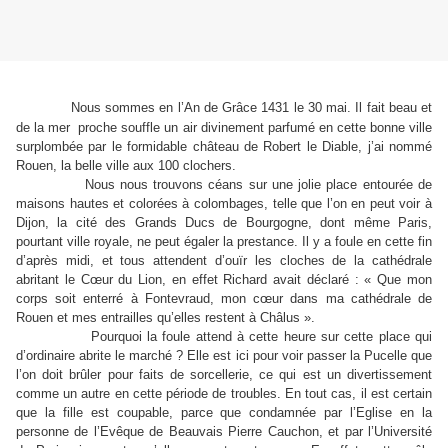
Nous sommes en l’An de Grâce 1431 le 30 mai. Il fait beau et
de la mer
proche souffle un air divinement parfumé en cette bonne ville
surplombée par le formidable château de Robert le Diable, j’ai nommé
Rouen, la belle ville aux 100 clochers.
Nous nous trouvons céans sur une jolie place entourée de
maisons hautes et colorées à colombages, telle que l’on en peut voir à
Dijon, la cité des Grands Ducs de Bourgogne, dont même Paris,
pourtant ville royale, ne peut égaler la prestance.
Il y a foule en cette fin
d’après midi, et tous attendent d’ouïr les cloches de la cathédrale
abritant le Cœur du Lion, en effet Richard avait déclaré : « Que mon
corps soit enterré à Fontevraud, mon cœur dans ma cathédrale de
Rouen et mes entrailles qu’elles restent à Châlus ».
Pourquoi la foule attend à cette heure sur cette place qui
d’ordinaire abrite le marché ? Elle est ici pour voir passer la Pucelle que
l’on doit brûler pour faits de sorcellerie, ce qui est un divertissement
comme un autre en cette période de troubles. En tout cas, il est certain
que la fille est coupable, parce que condamnée par l’Eglise en la
personne de l’Evêque de Beauvais Pierre Cauchon, et par l’Université