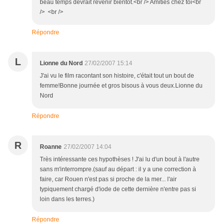
beau temps devrait revenir bientôt.<br /> Amitiés chez toi<br
/> <br />
Répondre
L
Lionne du Nord
27/02/2007 15:14
J'ai vu le film racontant son histoire, c'était tout un bout de
femme!Bonne journée et gros bisous à vous deux.Lionne du
Nord
Répondre
R
Roanne
27/02/2007 14:04
Très intéressante ces hypothèses ! J'ai lu d'un bout à l'autre
sans m'interrompre.(sauf au départ : il y a une correction à
faire, car Rouen n'est pas si proche de la mer... l'air
typiquement chargé d'iode de cette dernière n'entre pas si
loin dans les terres.)
Répondre