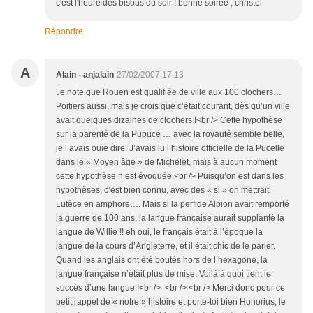
c'est l'heure des bisous du soir ! bonne soirée , christel
Répondre
A
Alain - anjalain
27/02/2007 17:13
Je note que Rouen est qualifiée de ville aux 100 clochers…
Poitiers aussi, mais je crois que c’était courant, dès qu’un ville
avait quelques dizaines de clochers !<br /> Cette hypothèse
sur la parenté de la Pupuce … avec la royauté semble belle,
je l’avais ouïe dire. J’avais lu l’histoire officielle de la Pucelle
dans le « Moyen âge » de Michelet, mais à aucun moment
cette hypothèse n’est évoquée.<br /> Puisqu’on est dans les
hypothèses, c’est bien connu, avec des « si » on mettrait
Lutèce en amphore…. Mais si la perfide Albion avait remporté
la guerre de 100 ans, la langue française aurait supplanté la
langue de Willie !! eh oui, le français était à l’époque la
langue de la cours d’Angleterre, et il était chic de le parler.
Quand les anglais ont été boutés hors de l’hexagone, la
langue française n’était plus de mise. Voilà à quoi tient le
succès d’une langue !<br /> <br /> <br /> Merci donc pour ce
petit rappel de « notre » histoire et porte-toi bien Honorius, le