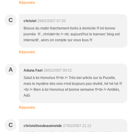
Répondre
C
christel
28/02/2007 07:20
Bisous du matin fraichement livrés à domicile !!! lol bonne
journée !!! , christel<br /> nb: aujourd'hui le barruec' blog est
interractif , alors on compte sur vous tous !!!
Répondre
A
Aduna Fael
28/02/2007 00:52
Salut à toi Honorius !!!<br /> Très bel article sur la Pucelle,
mais le mystère des voix n'est toujours pas révélé, hé hé hé !!!
<br /> Bien à toi Honorius et bonne semaine !!!<br /> Amitiés,
Adû
Répondre
C
christel/seuleaumonde
27/02/2007 21:12