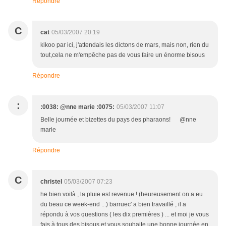
Répondre
C
cat
05/03/2007 20:19
kikoo par ici, j'attendais les dictons de mars, mais non, rien du
tout,cela ne m'empêche pas de vous faire un énorme bisous
Répondre
:
:0038: @nne marie :0075:
05/03/2007 11:07
Belle journée et bizettes du pays des pharaons! @nne
marie
Répondre
C
christel
05/03/2007 07:23
he bien voilà , la pluie est revenue ! (heureusement on a eu
du beau ce week-end ...) barruec' a bien travaillé , il a
répondu à vos questions ( les dix premières ) ... et moi je vous
fais à tous des bisous et vous souhaite une bonne journée en