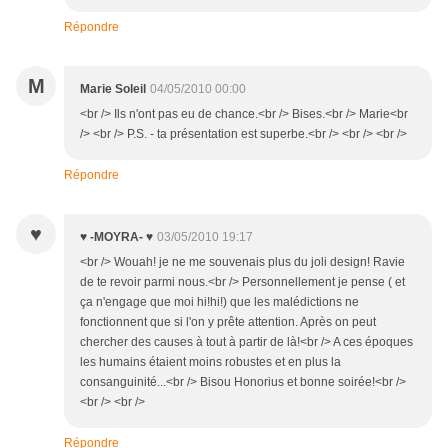
Répondre
M
Marie Soleil
04/05/2010 00:00
<br /> Ils n'ont pas eu de chance.<br /> Bises.<br /> Marie<br
/> <br /> P.S. - ta présentation est superbe.<br /> <br /> <br />
Répondre
♥
♥ -MOYRA- ♥
03/05/2010 19:17
<br /> Wouah! je ne me souvenais plus du joli design! Ravie
de te revoir parmi nous.<br /> Personnellement je pense ( et
ça n'engage que moi hi!hi!) que les malédictions ne
fonctionnent que si l'on y prête attention. Après on peut
chercher des causes à tout à partir de là!<br /> A ces époques
les humains étaient moins robustes et en plus la
consanguinité...<br /> Bisou Honorius et bonne soirée!<br />
<br /> <br />
Répondre