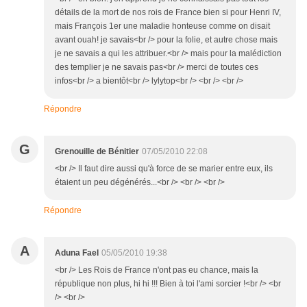
détails de la mort de nos rois de France bien si pour Henri IV,
mais François 1er une maladie honteuse comme on disait
avant ouah! je savais<br /> pour la folie, et autre chose mais
je ne savais a qui les attribuer.<br /> mais pour la malédiction
des templier je ne savais pas<br /> merci de toutes ces
infos<br /> a bientôt<br /> lylytop<br /> <br /> <br />
Répondre
G
Grenouille de Bénitier
07/05/2010 22:08
<br /> Il faut dire aussi qu'à force de se marier entre eux, ils
étaient un peu dégénérés...<br /> <br /> <br />
Répondre
A
Aduna Fael
05/05/2010 19:38
<br /> Les Rois de France n'ont pas eu chance, mais la
république non plus, hi hi !!! Bien à toi l'ami sorcier !<br /> <br
/> <br />