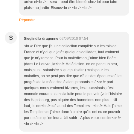
arrive et<br /> ...sera ...peut-être bientôt chez toi pour faire
plaisir au jardin. Bisous<br /> <br /> <br />
Répondre
S
Sieglind la dragonne
02/09/2010 07:54
<br /> Dire que j'ai une collection complète sur les rois de
France et n'y ai que jetés quelques oeillades, faut vraiment
que je m'y remette. Pour la malédiction, j'aime bien l'idée
(dans Le Louvre, la<br /> Malédiction, on en parle un peu,
mais plus... satanisée si que puis dire) mais pour les
maladies, on ne peut pas dire que c'était des époques où les
progrès de la médecine étaient probants et à<br /> part
quelques morts vraiment bizarres, les assassinats, c'est
monnaie courante dans la lutte pour le pouvoir (voir l'histoire
des Hapsbourg, pas piquée des hannetons non plus... s'il
faut, ils ont<br /> tué aussi des Templiers....<br /> Mais j'aime
les Templiers et j'aime donc à croire qu'ils ont eu ce pouvoir
par-delà ce qu'on leur a fait subir... A plus vieux sorcier<br />
<br /> <br />