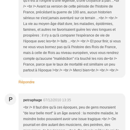
qu'il est à l'origine d'une légende, d'une croyance à part ...<br
/> <br /> Avant sa version de cette période de l'histoire de
France, précédant la guerre de 100 ans, aucun historien
sérieux ne s'est jamais aventuré sur ce terrain ...<br /> <br />
La vie au moyen-âge était dure, les maladies, épidémies,
famines, et autres ne favorisaient guère les vies longues et
prospères : il n'y a qu'à comparer l'espérance de vie de
l'époque avec les<br /> faits ...<br /> <br /> Et pour finir, si vous
ne vous vous bornez pas qu'à l'histoire des Rois de France,
mais à celle de Rois au niveau européen, vous vous rendrez
compte qu'aucune "malédiction" n'a touché les rois de<br />
France, parce que le taux de mortalité est simillaire un peu
partout à l'époque !<br /> <br /> Merci bien<br /> <br /> <br />
Répondre
P
petraphage
07/12/2010 13:35
<br /> Il faut dire qu'à ces époques, peu de gens mouraient
"de leur belle mort" à un âge avancé : la moindre maladie, le
moindre bobo pouvaient avoir une issue tragique.<br /> On
pourrait en dire autant des musiciens, des peintres, des