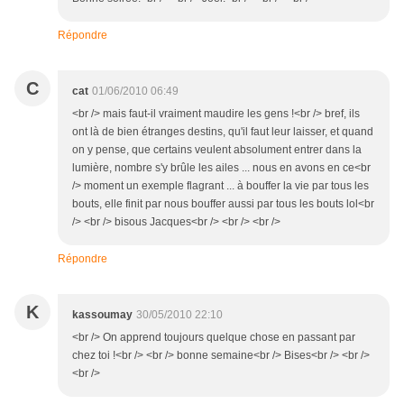
Répondre
C
cat
01/06/2010 06:49
<br /> mais faut-il vraiment maudire les gens !<br /> bref, ils
ont là de bien étranges destins, qu'il faut leur laisser, et quand
on y pense, que certains veulent absolument entrer dans la
lumière, nombre s'y brûle les ailes ... nous en avons en ce<br
/> moment un exemple flagrant ... à bouffer la vie par tous les
bouts, elle finit par nous bouffer aussi par tous les bouts lol<br
/> <br /> bisous Jacques<br /> <br /> <br />
Répondre
K
kassoumay
30/05/2010 22:10
<br /> On apprend toujours quelque chose en passant par
chez toi !<br /> <br /> bonne semaine<br /> Bises<br /> <br />
<br />