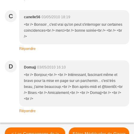
C
canelle56
03/05/2010 18:19
<br /> Bonsoir , c'est vrai qu'on peut s'interroger sur certaines
coincidences<br /> merci<br /> bonne soirée<br /> <br /> <br
/>
Répondre
D
Domajj
03/05/2010 16:10
<br /> Bonjour,<br /> <br /> Intéressant, fascinant même et
bravo pour la mise en page sur un parchemin... c'est très
beau, j'aime beaucoup.<br /> Bon après-midi et @bientôt.<br
/> Bises.<br /> Amicalement,<br /> <br /> Domajj<br /> <br />
<br />
Répondre
< Les Compagnons de la
Fêtes Médiévales de Gisors