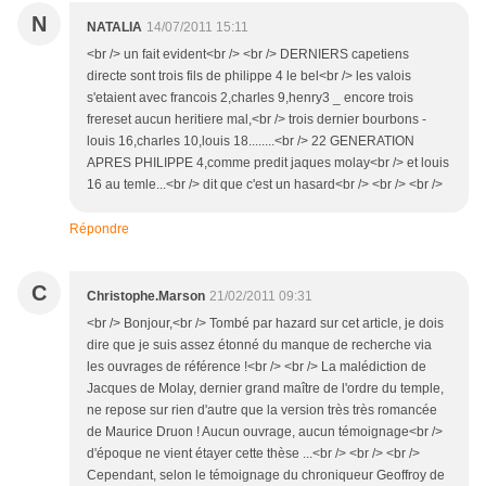
N
NATALIA
14/07/2011 15:11
<br /> un fait evident<br /> <br /> DERNIERS capetiens
directe sont trois fils de philippe 4 le bel<br /> les valois
s'etaient avec francois 2,charles 9,henry3 _ encore trois
frereset aucun heritiere mal,<br /> trois dernier bourbons -
louis 16,charles 10,louis 18........<br /> 22 GENERATION
APRES PHILIPPE 4,comme predit jaques molay<br /> et louis
16 au temle...<br /> dit que c'est un hasard<br /> <br /> <br />
Répondre
C
Christophe.Marson
21/02/2011 09:31
<br /> Bonjour,<br /> Tombé par hazard sur cet article, je dois
dire que je suis assez étonné du manque de recherche via
les ouvrages de référence !<br /> <br /> La malédiction de
Jacques de Molay, dernier grand maître de l'ordre du temple,
ne repose sur rien d'autre que la version très très romancée
de Maurice Druon ! Aucun ouvrage, aucun témoignage<br />
d'époque ne vient étayer cette thèse ...<br /> <br /> <br />
Cependant, selon le témoignage du chroniqueur Geoffroy de