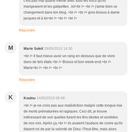
c'est pas mal quand même avec tous les trucs qu'ils
mangeaient et les galipettes ..lol<br /> <br /> j'aime bien ce
changement dans ton blog .<br /> <br /> gros bisous à dame
jacques et à toi<br /> <br /> <br />
Répondre
M
Marie Soleil
28/05/2010 14:30
<br /> Il faut mieux avoir un rang en dessous que de vivre
dans de tels états.<br /> Bisous et bon week-end.<br />
Marie<br /> <br /> <br />
Répondre
K
Koulou
14/05/2010 08:48
<br /> je ne crois pas aux malédiction malgré cette longue lise
de morts prématurées et ragiques. Ceci dit, je trouve
intéressant de voir quelles furent les fins idiotes et sordides
de nos rois. Après ça,<br /> ils avaient l'audace de croire qu'ils
étaient roi de par la volonté de Dieu ! Peut-être, mais alors