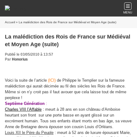
MENU
Accueil
» La malédiction des Rois de France sur Médiéval et Moyen Age (suite)
La malédiction des Rois de France sur Médiéval
et Moyen Age (suite)
Publié le 03/05/2010 à 13:57
Par
Honorius
Voici la suite de l’article
(ICI)
de Philippe le Templier sur la fameuse
malédiction qui aurait décimée au fil des siècles les Rois de France.
Même si on n’y croit pas il faut avouer que cela laisse tout de même
perplexe !
Septième Génération
:
Charles VIII l’Affable
:
meurt à 28 ans en son château d’Amboise
heurtant son front sur une porte basse en ayant glissé sur un
excrément humain. Tous ses enfants étant morts en bas âge, sa veuve
Anne de Bretagne devra épouser son cousin Louis d’Orléans.
Louis XII le Père du Peuple
: meurt à 52 ans de luxure épousant Marie,