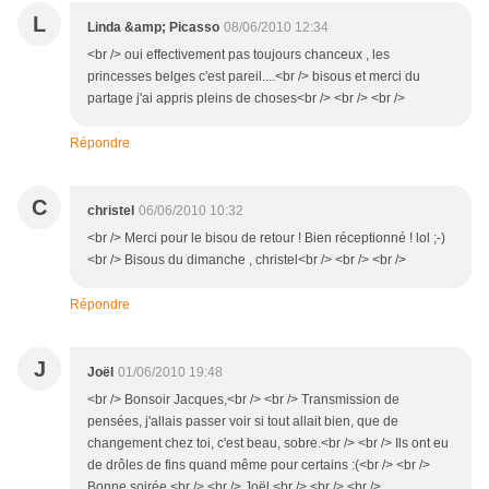
L
Linda &amp; Picasso
08/06/2010 12:34
<br /> oui effectivement pas toujours chanceux , les
princesses belges c'est pareil....<br /> bisous et merci du
partage j'ai appris pleins de choses<br /> <br /> <br />
Répondre
C
christel
06/06/2010 10:32
<br /> Merci pour le bisou de retour ! Bien réceptionné ! lol ;-)
<br /> Bisous du dimanche , christel<br /> <br /> <br />
Répondre
J
Joël
01/06/2010 19:48
<br /> Bonsoir Jacques,<br /> <br /> Transmission de
pensées, j'allais passer voir si tout allait bien, que de
changement chez toi, c'est beau, sobre.<br /> <br /> Ils ont eu
de drôles de fins quand même pour certains :(<br /> <br />
Bonne soirée.<br /> <br /> Joël.<br /> <br /> <br />