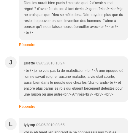
Dieu les aurait bien punis ! mais de quoi ? d'avoir si mal
régné ? d'avoir fait du tort à tant de<br /> gens ?<br /> <br /> je
ne crois pas que Dieu se mêle des affaire royales plus que du
reste. Le pouvoir est une invention des hommes. J'aime à
penser qu'Il nous laisse nous débrouiller avec.<br /> <br />
<br />
Répondre
J
juliette
09/05/2010 10:24
<br /> je ne vois pas là de malédiction,<br /> À une époque où
l'on ne savait soigner aucune maladie, la vie était courte,
aussi bien dans le peuple que chez les (dits) grands<br /> et
encore plus parmi les rois qui étaient forcément détestés pour
une raison ou une autre<br /> Amitiés<br /> <br /> <br />
Répondre
L
lylytop
09/05/2010 08:55
<br /> eh bien! j'en apprend je ne connaissais pas tout les