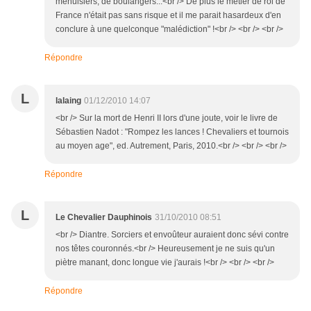
menuisiers, de boulangers...<br /> De plus le métier de roi de
France n'était pas sans risque et il me parait hasardeux d'en
conclure à une quelconque "malédiction" !<br /> <br /> <br />
Répondre
L
lalaing
01/12/2010 14:07
<br /> Sur la mort de Henri II lors d'une joute, voir le livre de
Sébastien Nadot : "Rompez les lances ! Chevaliers et tournois
au moyen age", ed. Autrement, Paris, 2010.<br /> <br /> <br />
Répondre
L
Le Chevalier Dauphinois
31/10/2010 08:51
<br /> Diantre. Sorciers et envoûteur auraient donc sévi contre
nos têtes couronnés.<br /> Heureusement je ne suis qu'un
piètre manant, donc longue vie j'aurais !<br /> <br /> <br />
Répondre