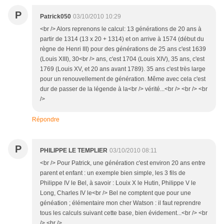
P
Patrick050
03/10/2010 10:29
<br /> Alors reprenons le calcul: 13 générations de 20 ans à
partir de 1314 (13 x 20 + 1314) et on arrive à 1574 (début du
règne de Henri III) pour des générations de 25 ans c'est 1639
(Louis XIII), 30<br /> ans, c'est 1704 (Louis XIV), 35 ans, c'est
1769 (Louis XV, et 20 ans avant 1789). 35 ans c'est très large
pour un renouvellement de génération. Même avec cela c'est
dur de passer de la légende à la<br /> vérité...<br /> <br /> <br
/>
Répondre
P
PHILIPPE LE TEMPLIER
03/10/2010 08:11
<br /> Pour Patrick, une génération c'est environ 20 ans entre
parent et enfant : un exemple bien simple, les 3 fils de
Philippe IV le Bel, à savoir : Louix X le Hutin, Philippe V le
Long, Charles IV le<br /> Bel ne comptent que pour une
généation ; élémentaire mon cher Watson : il faut reprendre
tous les calculs suivant cette base, bien évidement...<br /> <br
/> <br />