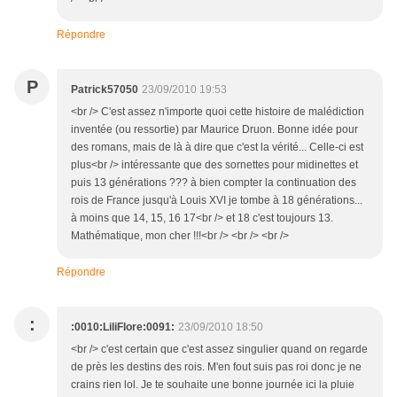
Répondre
P
Patrick57050
23/09/2010 19:53
<br /> C'est assez n'importe quoi cette histoire de malédiction
inventée (ou ressortie) par Maurice Druon. Bonne idée pour
des romans, mais de là à dire que c'est la vérité... Celle-ci est
plus<br /> intéressante que des sornettes pour midinettes et
puis 13 générations ??? à bien compter la continuation des
rois de France jusqu'à Louis XVI je tombe à 18 générations...
à moins que 14, 15, 16 17<br /> et 18 c'est toujours 13.
Mathématique, mon cher !!!<br /> <br /> <br />
Répondre
:
:0010:LiliFlore:0091:
23/09/2010 18:50
<br /> c'est certain que c'est assez singulier quand on regarde
de près les destins des rois. M'en fout suis pas roi donc je ne
crains rien lol. Je te souhaite une bonne journée ici la pluie