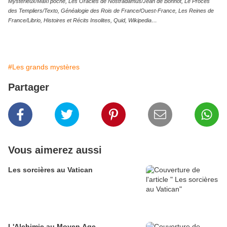
Mystérieux/Maxi poche, Les Oracles de Nostradamus/Jean de Bonnot, Le Procès
des Templiers/Texto, Généalogie des Rois de France/Ouest-France, Les Reines de
France/Librio, Histoires et Récits Insolites, Quid, Wikipedia
…
#Les grands mystères
Partager
Vous aimerez aussi
Les sorcières au Vatican
L'Alchimie au Moyen Age