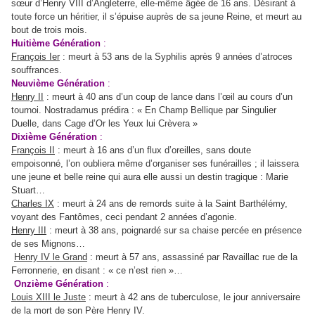
sœur d’Henry VIII d’Angleterre, elle-même âgée de 16 ans. Désirant à
toute force un héritier, il s’épuise auprès de sa jeune Reine, et meurt au
bout de trois mois.
Huitième Génération
:
François Ier
: meurt à 53 ans de la Syphilis après 9 années d’atroces
souffrances.
Neuvième Génération
:
Henry II
: meurt à 40 ans d’un coup de lance dans l’œil au cours d’un
tournoi. Nostradamus prédira : « En Champ Bellique par Singulier
Duelle, dans Cage d’Or les Yeux lui Crèvera »
Dixième Génération
:
François II
: meurt à 16 ans d’un flux d’oreilles, sans doute
empoisonné, l’on oubliera même d’organiser ses funérailles ; il laissera
une jeune et belle reine qui aura elle aussi un destin tragique : Marie
Stuart…
Charles IX
: meurt à 24 ans de remords suite à la Saint Barthélémy,
voyant des Fantômes, ceci pendant 2 années d’agonie.
Henry III
: meurt à 38 ans, poignardé sur sa chaise percée en présence
de ses Mignons…
Henry IV le Grand
: meurt à 57 ans, assassiné par Ravaillac rue de la
Ferronnerie, en disant : « ce n’est rien »…
Onzième Génération
:
Louis XIII le Juste
: meurt à 42 ans de tuberculose, le jour anniversaire
de la mort de son Père Henry IV.