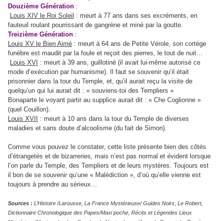
Douzième Génération
:
Louis XIV le Roi Soleil
: meurt à 77 ans dans ses excréments, en
fauteuil roulant pourrissant de gangrène et miné par la goutte.
Treizième Génération
:
Louis XV le Bien Aimé
: meurt à 64 ans de Petite Vérole, son cortège
funèbre est maudit par la foule et reçoit des pierres, le tout de nuit…
Louis XVI
: meurt à 39 ans, guillotiné (il avait lui-même autorisé ce
mode d’exécution par humanisme). Il faut se souvenir qu’il était
prisonnier dans la tour du Temple, et, qu’il aurait reçu la visite de
quelqu’un qui lui aurait dit : « souviens-toi des Templiers »
Bonaparte le voyant partir au supplice aurait dit : « Che Coglionne »
(quel Couillon).
Louis XVII
: meurt à 10 ans dans la tour du Temple de diverses
maladies et sans doute d’alcoolisme (du fait de Simon).
Comme vous pouvez le constater, cette liste présente bien des côtés
d’étrangetés et de bizarreries, mais n’est pas normal et évident lorsque
l’on parle du Temple, des Templiers et de leurs mystères. Toujours est
il bon de se souvenir qu’une « Malédiction », d’où qu’elle vienne est
toujours à prendre au sérieux…
Sources :
L’Histoire /Larousse, La France Mystérieuse/ Guides Noirs, Le Robert,
Dictionnaire Chronologique des Papes/Maxi poche, Récits et Légendes Lieux