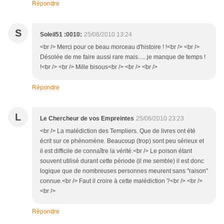
Répondre
S
Soleil51 :0010:
25/08/2010 13:24
<br /> Merci pour ce beau morceau d'histoire ! !<br /> <br />
Désolée de me faire aussi rare mais......je manque de temps !
!<br /> <br /> Mille bisous<br /> <br /> <br />
Répondre
L
Le Chercheur de vos Empreintes
25/06/2010 23:23
<br /> La malédiction des Templiers. Que de livres ont été
écrit sur ce phénomène. Beaucoup (trop) sont peu sérieux et
il est difficile de connaître la vérité.<br /> Le poison étant
souvent utilisé durant cette période (il me semble) il est donc
logique que de nombreuses personnes meurent sans "raison"
connue.<br /> Faut il croire à cette malédiction ?<br /> <br />
<br />
Répondre