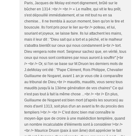
Paris, Jacques de Molay est mort dignement, brûlé sur le
bûcher en 1314 :<br /> <br /> « Le maître, qui vit le feu prêt,
s'est dépouillé immédiatement, et se mit tout nu en sa
chemise... Il ne trembla à aucun moment, bien qu'on le tire et
bouscule. Ils l'ont pris pour le lier au<br /> poteau, et lui,
souriant et joyeux, se laisse faire. Ils lui attachent les mains,
mais il leur dit : "Dieu sait qui a tort et a péché, et le malheur
s'abattra bientôt sur ceux qui nous condamnent à<br /> tort.
Dieu vengera notre mort. Seigneur sachez que, en vérité, tous
ceux qui nous sont contraires par nous auront à souffrir".[<br
/> <br /> Or, si l'on se base sur M.Druon les derniers mots de
J.deMolay ont été : "Pape Clément, Rois Philippe, Chevalier
Guillaume de Nogaret, avant 1 an je vous cite à comparaître
au tribunal de Dieu,<br /> maudits, maudits, vous serez tous
maudits jusqu'à la 13ème génération de vos chaires" Ce qui
n'est pas tout à fait la même chose ...<br /> <br /> En plus,
Guillaume de Nogaret est bien mort (d'après les sources) au
mois d'avril 1313, soit plus d'un an avant la fin du procès des
templiers !<br /> <br /> C'est donc bien mal connaître le
moyen-âge que de croire à une malédiction templière, quand
un nombre incalculable d'éléments sont à considérer !<br />
<br /> Maurice Druon (paix à son âme) doit apprécier le fait