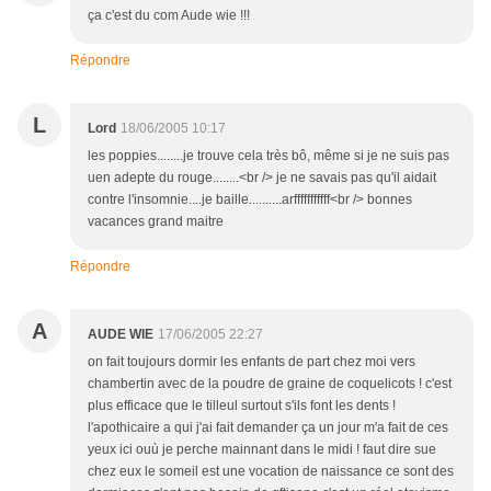
ça c'est du com Aude wie !!!
Répondre
L
Lord
18/06/2005 10:17
les poppies........je trouve cela très bô, même si je ne suis pas
uen adepte du rouge........<br /> je ne savais pas qu'il aidait
contre l'insomnie....je baille..........arfffffffffff<br /> bonnes
vacances grand maitre
Répondre
A
AUDE WIE
17/06/2005 22:27
on fait toujours dormir les enfants de part chez moi vers
chambertin avec de la poudre de graine de coquelicots ! c'est
plus efficace que le tilleul surtout s'ils font les dents !
l'apothicaire a qui j'ai fait demander ça un jour m'a fait de ces
yeux ici ouù je perche mainnant dans le midi ! faut dire sue
chez eux le someil est une vocation de naissance ce sont des