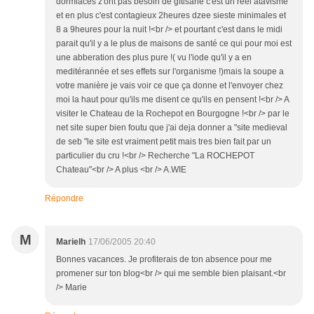
dormiaces z'ont pas besoin de gftisane c'est un réel atavisme
et en plus c'est contagieux 2heures dzee sieste minimales et
8 a 9heures pour la nuit !<br /> et pourtant c'est dans le midi
parait qu'il y a le plus de maisons de santé ce qui pour moi est
une abberation des plus pure !( vu l'iode qu'il y a en
meditérannée et ses effets sur l'organisme !)mais la soupe a
votre manière je vais voir ce que ça donne et l'envoyer chez
moi la haut pour qu'ils me disent ce qu'ils en pensent !<br /> A
visiter le Chateau de la Rochepot en Bourgogne !<br /> par le
net site super bien foutu que j'ai deja donner a "site medieval
de seb "le site est vraiment petit mais tres bien fait par un
particulier du cru !<br /> Recherche "La ROCHEPOT
Chateau"<br /> A plus <br /> A.WIE
Répondre
M
Marielh
17/06/2005 20:40
Bonnes vacances. Je profiterais de ton absence pour me
promener sur ton blog<br /> qui me semble bien plaisant.<br
/> Marie