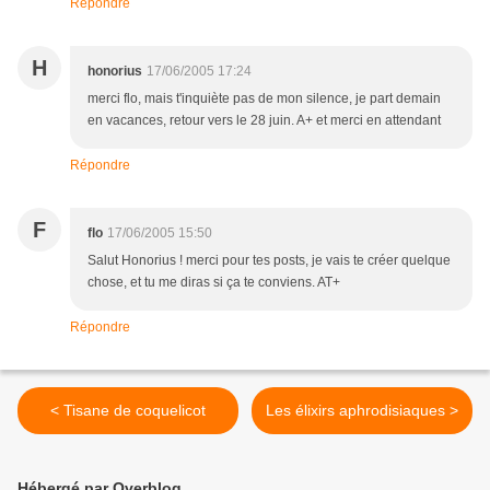
Répondre
H
honorius
17/06/2005 17:24
merci flo, mais t'inquiète pas de mon silence, je part demain
en vacances, retour vers le 28 juin. A+ et merci en attendant
Répondre
F
flo
17/06/2005 15:50
Salut Honorius ! merci pour tes posts, je vais te créer quelque
chose, et tu me diras si ça te conviens. AT+
Répondre
< Tisane de coquelicot
Les élixirs aphrodisiaques >
Hébergé par Overblog