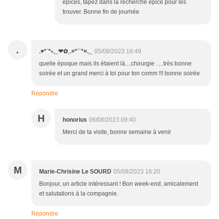
épices, tapez dans la recherche épice pour les
trouver. Bonne fin de journée
.
.♥*¨*•.¸¸❤✿¸.¤*¨¨*¤.¸¸
05/08/2023 16:49
quelle époque mais ils étaient là....chirurgie .....très bonne
soirée et un grand merci à toi pour ton comm !!! bonne soirée
Répondre
H
honorius
06/08/2023 09:40
Merci de ta visite, bonne semaine à venir
M
Marie-Chrisine Le SOURD
05/08/2023 16:20
Bonjour, un article intéressant ! Bon week-end, amicalement
et salutations à la compagnie.
Répondre