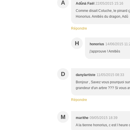
A
Adûnä Faël
22/05/2015 15:16
Comme disait Coluche, le pinard ça 
Honorius. Amitiés du dragon, Adû
Répondre
H
honorius
14/06/2015 11:
j'approuve ! Amitiés
D
danylartiste
11/05/2015 08:33
Bonjour , Savez vous pourquoi sur 
grandeur d'un arbre ??? Si vous a
Répondre
M
marithe
09/05/2015 18:39
A la tienne honorius, c est l heure 