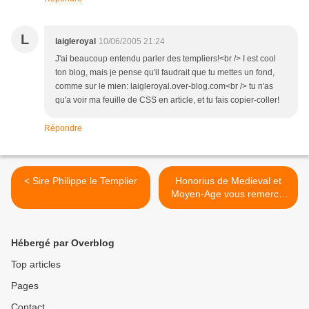
L
laigleroyal
10/06/2005 21:24
J'ai beaucoup entendu parler des templiers!<br /> I est cool
ton blog, mais je pense qu'il faudrait que tu mettes un fond,
comme sur le mien: laigleroyal.over-blog.com<br /> tu n'as
qu'a voir ma feuille de CSS en article, et tu fais copier-coller!
Répondre
< Sire Philippe le Templier
Honorius de Medieval et
Moyen-Age vous remercie
>
Hébergé par Overblog
Top articles
Pages
Contact