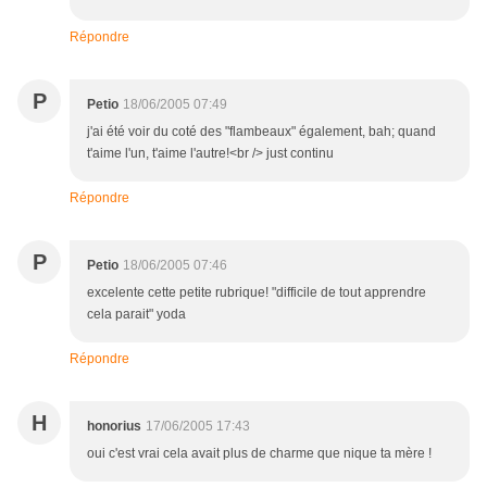
Répondre
P
Petio
18/06/2005 07:49
j'ai été voir du coté des "flambeaux" également, bah; quand
t'aime l'un, t'aime l'autre!<br /> just continu
Répondre
P
Petio
18/06/2005 07:46
excelente cette petite rubrique! "difficile de tout apprendre
cela parait" yoda
Répondre
H
honorius
17/06/2005 17:43
oui c'est vrai cela avait plus de charme que nique ta mère !