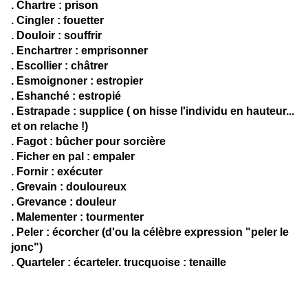
. Chartre : prison
. Cingler : fouetter
. Douloir : souffrir
. Enchartrer : emprisonner
. Escollier : châtrer
. Esmoignoner : estropier
. Eshanché : estropié
. Estrapade : supplice ( on hisse l'individu en hauteur...
et on relache !)
. Fagot : bûcher pour sorcière
. Ficher en pal : empaler
. Fornir : exécuter
. Grevain : douloureux
. Grevance : douleur
. Malementer : tourmenter
. Peler : écorcher (d'ou la célèbre expression "peler le
jonc")
. Quarteler : écarteler. trucquoise : tenaille