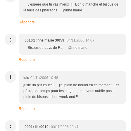
J'espère que tu vas mieux ! ! Bon dimanche et bisous de
la terre des pharaons @nne marie
Répondre
:
:0010:@nne marie :0059:
04/11/2006 14:07
Bisous du pays de Râ @nne marie
Répondre
I
isis
04/11/2006 10:48
juste un p'tit coucou ... j'ai plein de boulot en ce moment ... et
pô trop de temps pour les blogs ... je ne vous oublie pas !!
plein de bisous et bon week-end !!
Répondre
:
:0091: lili :0010:
03/11/2006 23:41