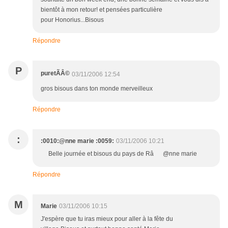
bientôt à mon retour! et pensées particulière
pour Honorius...Bisous
Répondre
P
puretÃÂ©
03/11/2006 12:54
gros bisous dans ton monde merveilleux
Répondre
:
:0010:@nne marie :0059:
03/11/2006 10:21
Belle journée et bisous du pays de Râ @nne marie
Répondre
M
Marie
03/11/2006 10:15
J'espère que tu iras mieux pour aller à la fête du