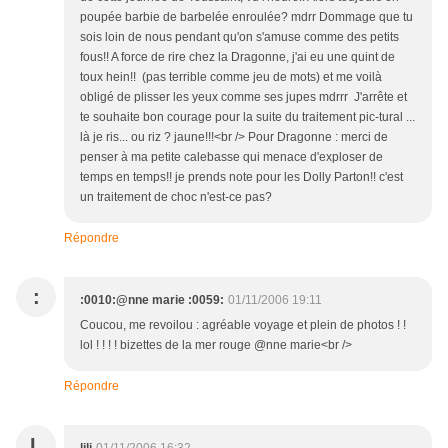
poupée barbie de barbelée enroulée? mdrr Dommage que tu
sois loin de nous pendant qu'on s'amuse comme des petits
fous!! A force de rire chez la Dragonne, j'ai eu une quint de
toux hein!! (pas terrible comme jeu de mots) et me voilà
obligé de plisser les yeux comme ses jupes mdrrr J'arrête et
te souhaite bon courage pour la suite du traitement pic-tural ...
là je ris... ou riz ? jaune!!!<br /> Pour Dragonne : merci de
penser à ma petite calebasse qui menace d'exploser de
temps en temps!! je prends note pour les Dolly Parton!! c'est
un traitement de choc n'est-ce pas?
Répondre
:
:0010:@nne marie :0059:
01/11/2006 19:11
Coucou, me revoilou : agréable voyage et plein de photos ! !
lol ! ! ! ! bizettes de la mer rouge @nne marie<br />
Répondre
L