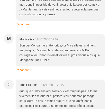
moi, donc impossible de venir voter et te laisser des coms.<br
/> Maintenant, je vais venir tous les jours voter et laisser des
coms.<br /> Bonne journée.
Répondre
M
Monicalisa
18/11/2006 09:07
Bonjour Moriganne et Honorius,<br /> ce site est vraiment
magnifique, c'est un plaisir de s'y promener.<br /> Bon
courage à toi Honorius remet toi vite et gros bisous ainsi qu'à
Moriganne.<br /> <br />
Répondre
:
:0091 lili :0010:
16/11/2006 23:22
quoi que tu deviens ami sorcier? c'est toujours pas la forme,
vivement ton retour<br /> petit coucou pour mon passage
sous c'est un peu le temps que j'ai eue ce tantôt, pas pu
planté les tites fleures d'automne, bonne soirée et bisous