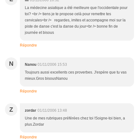
lili
01/11/2006 16:32
La médecine asiatique a été meilleure que l'occidentale pour
toi? <br /> tiens je te propose celà pour remettre tes
cervicales<br /> regardes, imites et accompagne moi sur la
piste de danse c'est la danse du jour<br /> bonne fin de
journée et bisous
Répondre
N
Nanou
01/11/2006 15:53
Toujours aussi excellents ces proverbes. J'espère que tu vas
mieux.Gros bisousNanou
Répondre
Z
zordar
01/11/2006 13:48
Une de mes rubriques préférées chez toi !Soigne-toi bien, a
plus.Zordar
Répondre