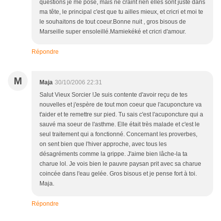
questions je me pose, mais ne craint rien elles sont juste dans
ma tête, le principal c'est que tu ailles mieux, et cricri et moi te
le souhaitons de tout coeur.Bonne nuit , gros bisous de
Marseille super ensoleillé.Mamiekéké et cricri d'amour.
Répondre
M
Maja
30/10/2006 22:31
Salut Vieux Sorcier !Je suis contente d'avoir reçu de tes
nouvelles et j'espère de tout mon coeur que l'acuponcture va
t'aider et te remettre sur pied. Tu sais c'est l'acuponcture qui a
sauvé ma soeur de l'asthme. Elle était très malade et c'est le
seul traitement qui a fonctionné. Concernant les proverbes,
on sent bien que l'hiver approche, avec tous les
désagréments comme la grippe. J'aime bien lâche-la ta
charue lol. Je vois bien le pauvre paysan prit avec sa charue
coincée dans l'eau gelée. Gros bisous et je pense fort à toi.
Maja.
Répondre