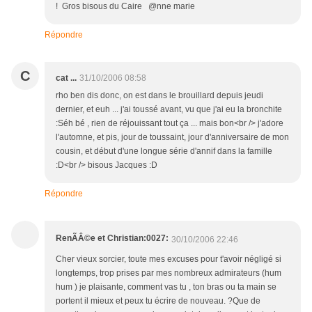
! Gros bisous du Caire @nne marie
Répondre
C
cat ...
31/10/2006 08:58
rho ben dis donc, on est dans le brouillard depuis jeudi
dernier, et euh ... j'ai toussé avant, vu que j'ai eu la bronchite
:Séh bé , rien de réjouissant tout ça ... mais bon<br /> j'adore
l'automne, et pis, jour de toussaint, jour d'anniversaire de mon
cousin, et début d'une longue série d'annif dans la famille
:D<br /> bisous Jacques :D
Répondre
RenÃÂ©e et Christian:0027:
30/10/2006 22:46
Cher vieux sorcier, toute mes excuses pour t'avoir négligé si
longtemps, trop prises par mes nombreux admirateurs (hum
hum ) je plaisante, comment vas tu , ton bras ou ta main se
portent il mieux et peux tu écrire de nouveau. ?Que de