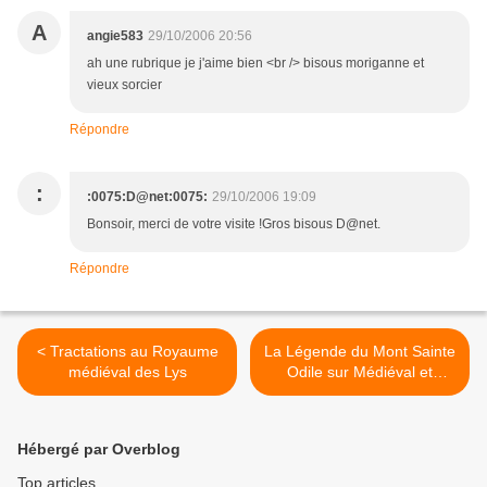
A
angie583
29/10/2006 20:56
ah une rubrique je j'aime bien <br /> bisous moriganne et
vieux sorcier
Répondre
:
:0075:D@net:0075:
29/10/2006 19:09
Bonsoir, merci de votre visite !Gros bisous D@net.
Répondre
< Tractations au Royaume
La Légende du Mont Sainte
médiéval des Lys
Odile sur Médiéval et
Moyen-Age >
Hébergé par Overblog
Top articles