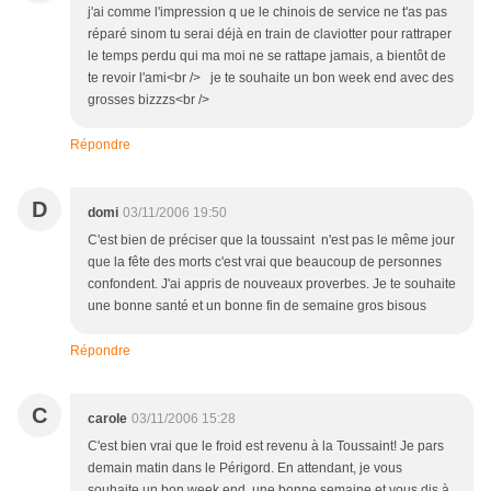
j'ai comme l'impression q ue le chinois de service ne t'as pas
réparé sinom tu serai déjà en train de claviotter pour rattraper
le temps perdu qui ma moi ne se rattape jamais, a bientôt de
te revoir l'ami<br /> je te souhaite un bon week end avec des
grosses bizzzs<br />
Répondre
D
domi
03/11/2006 19:50
C'est bien de préciser que la toussaint n'est pas le même jour
que la fête des morts c'est vrai que beaucoup de personnes
confondent. J'ai appris de nouveaux proverbes. Je te souhaite
une bonne santé et un bonne fin de semaine gros bisous
Répondre
C
carole
03/11/2006 15:28
C'est bien vrai que le froid est revenu à la Toussaint! Je pars
demain matin dans le Périgord. En attendant, je vous
souhaite un bon week end, une bonne semaine et vous dis à