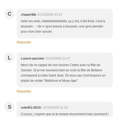
C
chaperlille
31/10/2006 22:24
hello les amis, bbbbbbbbbbbbbr, ça y est, il fait froid, c'est la
toussain ... <br /> gros bisous à toussain, une gros pensée
pour mon cher sorcier
Répondre
L
Louvre-passion
31/10/2006 22:07
Merci de ce rappel de nos racines Celtes avec la fête de
Samain. Si je me souviens bien je crois la fête de Beltane
correspond à notre Saint Jean. En tous cas c'est toujours un
plaisir de visiter "Médiéval et Moye-âge".
Répondre
S
soleil51:0010:
31/10/2006 21:24
Coucou, j espere que tu te remets doucement mais surement !