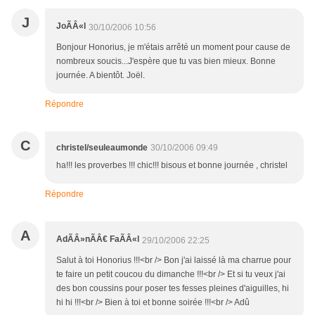
J
JoÃÂ«l
30/10/2006 10:56
Bonjour Honorius, je m'étais arrêté un moment pour cause de
nombreux soucis...J'espère que tu vas bien mieux. Bonne
journée. A bientôt. Joël.
Répondre
C
christel/seuleaumonde
30/10/2006 09:49
ha!!! les proverbes !!! chic!!! bisous et bonne journée , christel
Répondre
A
AdÃÂ»nÃÂ€ FaÃÂ«l
29/10/2006 22:25
Salut à toi Honorius !!!<br /> Bon j'ai laissé là ma charrue pour
te faire un petit coucou du dimanche !!!<br /> Et si tu veux j'ai
des bon coussins pour poser tes fesses pleines d'aiguilles, hi
hi hi !!!<br /> Bien à toi et bonne soirée !!!<br /> Adû