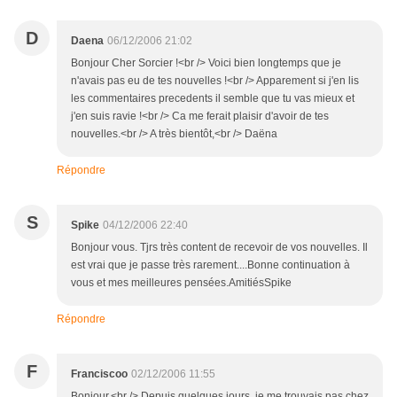
D
Daena
06/12/2006 21:02
Bonjour Cher Sorcier !<br /> Voici bien longtemps que je
n'avais pas eu de tes nouvelles !<br /> Apparement si j'en lis
les commentaires precedents il semble que tu vas mieux et
j'en suis ravie !<br /> Ca me ferait plaisir d'avoir de tes
nouvelles.<br /> A très bientôt,<br /> Daëna
Répondre
S
Spike
04/12/2006 22:40
Bonjour vous. Tjrs très content de recevoir de vos nouvelles. Il
est vrai que je passe très rarement....Bonne continuation à
vous et mes meilleures pensées.AmitiésSpike
Répondre
F
Franciscoo
02/12/2006 11:55
Bonjour.<br /> Depuis quelques jours, je me trouvais pas chez