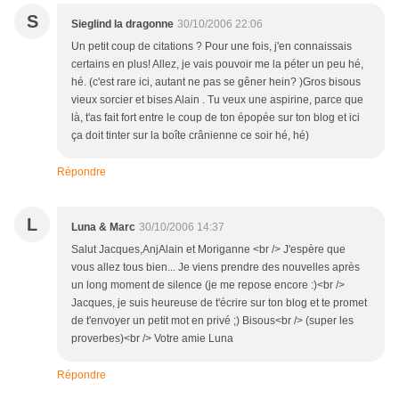
S
Sieglind la dragonne
30/10/2006 22:06
Un petit coup de citations ? Pour une fois, j'en connaissais
certains en plus! Allez, je vais pouvoir me la péter un peu hé,
hé. (c'est rare ici, autant ne pas se gêner hein? )Gros bisous
vieux sorcier et bises Alain . Tu veux une aspirine, parce que
là, t'as fait fort entre le coup de ton épopée sur ton blog et ici
ça doit tinter sur la boîte crânienne ce soir hé, hé)
Répondre
L
Luna & Marc
30/10/2006 14:37
Salut Jacques,AnjAlain et Moriganne <br /> J'espère que
vous allez tous bien... Je viens prendre des nouvelles après
un long moment de silence (je me repose encore :)<br />
Jacques, je suis heureuse de t'écrire sur ton blog et te promet
de t'envoyer un petit mot en privé ;) Bisous<br /> (super les
proverbes)<br /> Votre amie Luna
Répondre