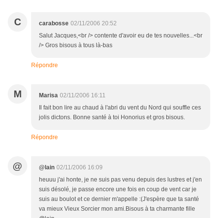
C
carabosse
02/11/2006 20:52
Salut Jacques,<br /> contente d'avoir eu de tes nouvelles...<br
/> Gros bisous à tous là-bas
Répondre
M
Marisa
02/11/2006 16:11
Il fait bon lire au chaud à l'abri du vent du Nord qui souffle ces
jolis dictons. Bonne santé à toi Honorius et gros bisous.
Répondre
@
@lain
02/11/2006 16:09
heuuu j'ai honte, je ne suis pas venu depuis des lustres et j'en
suis désolé, je passe encore une fois en coup de vent car je
suis au boulot et ce dernier m'appelle :(J'espère que ta santé
va mieux Vieux Sorcier mon ami.Bisous à ta charmante fille