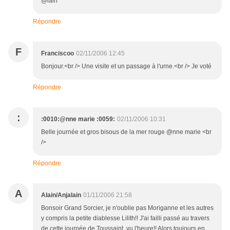
@lain
Répondre
F
Franciscoo
02/11/2006 12:45
Bonjour.<br /> Une visite et un passage à l'urne.<br /> Je voté
Répondre
:
:0010:@nne marie :0059:
02/11/2006 10:31
Belle journée et gros bisous de la mer rouge @nne marie <br
/>
Répondre
A
Alain/Anjalain
01/11/2006 21:58
Bonsoir Grand Sorcier, je n'oublie pas Moriganne et les autres
y compris la petite diablesse Lilith!! J'ai failli passé au travers
de cette journée de Toussaint, vu l'heure!! Alors toujours en