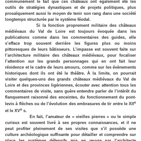
communément le fait que ces châteaux ont également été les
outils de stratégies dynastiques et de projets politiques, plus
prosaïquement aussi le moyen de tenir son rang dans une société
longtemps structurée par le système féodal.
Si la fonction proprement militaire des châteaux
médiévaux du Val de Loire est toujours évoquée dans les
publications comme dans les commentaires des guides, elle
s’efface trop souvent derrière les figures plus ou moins
pittoresques de leurs bâtisseurs. L’impasse est souvent faite sur
l’architecture militaire des châteaux médiévaux, pour focaliser
l’attention sur les grands personnages qui en ont fait leur
résidence et le cadre de leurs amours, comme sur les évènements
historiques dont ils ont été le théâtre. À la limite, on pourrait
visiter quelques-uns des grands châteaux médiévaux du Val de
Loire et des provinces ligériennes, écouter avec attention tous les
commentaires de visite, sans guère entendre parler de l’intérêt du
flanquement raisonné des enceintes, du fonctionnement du pont-
e
levis à flèches ou de l’évolution des embrasures de tir entre le XII
e
et le XV
s.
En fait, l’amateur de « vieilles pierres » ou le simple
curieux est souvent livré à ses propres connaissances, et il ne
peut profiter pleinement de ses visites que s’il possède une
culture archéologique suffisante pour détailler et comprendre sur
place les systèmes défensifs mis en œuvre par l’architecte