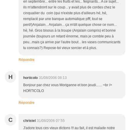
en septembre... entre les fruits et les... feignants... A ce sujet...
ils m'attendront sur le coup... y avait plus de cordes chez le
cinquailier du coin (qui n'existe plus d'ailleurs hé, hé,
remplacé par une banque automatique pfff, tout se
perd!)Anjalain... Anjalain... ça m'dit quelque chose ce nom...
hé, hé. Gros bisous à la troupe (Anjalain compris) et bonne
journée (toujours un retard énorme, mais je comble peu à
peu...mais ça arrive par l'autre bout... les vases communicants
tu connais?) Repose-toi vieux sorcier et à plus.
Répondre
H
horticolo
31/08/2006 08:13
Bonjour par chez vous Moriganne et bon jeudi....... <br />
HORTICOLO
Répondre
C
christel
31/08/2006 07:55
J'adore tous ces vieux dictons !!! au fait, il est malade notre