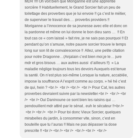
MDR !!!! On voit bien que Moriganne est une apprentie
sorcière !! Habituellement, le Grand Sorcier fait un peu de
toilettage des proverbes que je lui envoie !! ça c’est le métier,
de superviser le travail des…. proverbs providers !!
Moriganne a l’innocence de sa jeunesse avec elle et donc on
la pardonne et même on lui donne le bon dieu sans … !! En
tout cas ce « com laissé » fait rire, je ne sais pas pourquoi !! Et
pendant qu’on s’amuse, notre pauvre sorcier trouve le temps
long sur son lit de convalescence !! Allez, une petite citation
pour notre Dragonne…(Anjalain c’est bien moi,je le… jure
mdr et gros bisous … aux autres aussi d’ailleurs !!) « La
maladie néglige toujours tous les devoirs Auxquels est tenue
la santé. On n’est plus soi-même Lorsque la nature, accablée,
impose la souffrance A l’esprit comme au corps. » hé hé c’est
de qui, hein ? <br /> <br /> <br /> <br /> Pour Cat, les autres
proverbes devraient suivre par la newsletter.<br /> <br /> <br
/> <br /> Oui Daninoune ce sont bien les raisins qui …
pendouillent mdr attiré par le sénat.. euh le sécateur !!<br />
<br /> <br /> <br /> Pour toi donc Vieux Sorcier, quelques
mirabelles du jardin, à consommer vite, sinon, c’est en
bouteille que tu l’auras !! Mais ne pas dépasser la dose
prescrite !! <br /> <br /> <br /> <br /> <br /> <br />