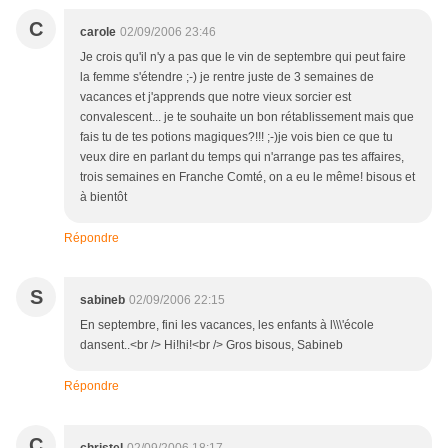
C
carole
02/09/2006 23:46
Je crois qu'il n'y a pas que le vin de septembre qui peut faire
la femme s'étendre ;-) je rentre juste de 3 semaines de
vacances et j'apprends que notre vieux sorcier est
convalescent... je te souhaite un bon rétablissement mais que
fais tu de tes potions magiques?!!! ;-)je vois bien ce que tu
veux dire en parlant du temps qui n'arrange pas tes affaires,
trois semaines en Franche Comté, on a eu le même! bisous et
à bientôt
Répondre
S
sabineb
02/09/2006 22:15
En septembre, fini les vacances, les enfants à l\\\'école
dansent..<br /> Hi!hi!<br /> Gros bisous, Sabineb
Répondre
C