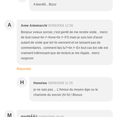
A bientôt... Bizzz
A
Anne Antomarchi
05/09/2006 12:56
Bonjour vvieux sorcier, c'est gentil de me rendre visite... merci
de tout coeur<br /> Anne<br /> P.S mais je suis loin d'avoir
autant de visite que toi! ils viennent et ne laissent pas de
commentaires.. comment fais tu?<br /> En tout cas ton site est
vraiment intéressant que de lecture je me régale.. merci
razgovor.
Répondre
H
Honorius
08/09/2006 11:35
je ne sais pas.... L'Amour du moyen-âge ou le
charisme du sorcier (hi hi) ! Bisous
M
marithÃÂ©
04/09/2006 19:49