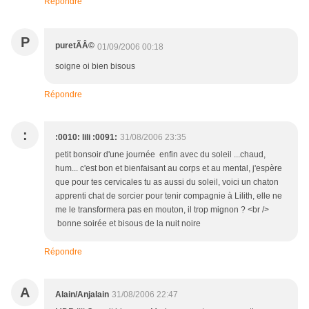
Répondre
P
puretÃÂ©
01/09/2006 00:18
soigne oi bien bisous
Répondre
:
:0010: lili :0091:
31/08/2006 23:35
petit bonsoir d'une journée enfin avec du soleil ...chaud,
hum... c'est bon et bienfaisant au corps et au mental, j'espère
que pour tes cervicales tu as aussi du soleil, voici un chaton
apprenti chat de sorcier pour tenir compagnie à Lilith, elle ne
me le transformera pas en mouton, il trop mignon ? <br />
bonne soirée et bisous de la nuit noire
Répondre
A
Alain/Anjalain
31/08/2006 22:47