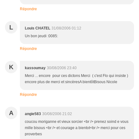
Répondre
L
Louis CHATEL
31/08/2006 01:12
Un bon jeudi :0085:
Répondre
K
kassoumay
30/08/2006 23:40
Merci ... encore pour ces dictons Merci ( c'est Flo qui insiste )
encore plus de merci et sincèresA bientôtBisous Nicole
Répondre
A
angie583
30/08/2006 21:02
coucou moriganne et vieux sorcier <br /> prenez soind e vous
mille bisous <br /> et courage a bientot<br /> merci pour ces
proverbes