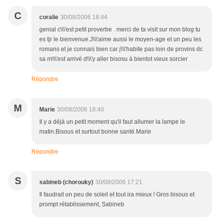
C
coralie
30/08/2006 18:44
genial c\\\'est petit proverbe . merci de ta visit sur mon blog tu
es tjr le bienvenue.J\\\'aime aussi le moyen-age et un peu les
romans et je connais bien car j\\\'habite pas loin de provins dc
sa m\\\'est arrivé d\\\'y aller bisosu à bientot vieux sorcier
Répondre
M
Marie
30/08/2006 18:40
Il y a déjà un petit moment qu'il faut allumer la lampe le
matin.Bisous et surtout bonne santé.Marie
Répondre
S
sabineb (chorouky)
30/08/2006 17:21
Il faudrait un peu de soleil et tout ira mieux ! Gros bisous et
prompt rétablissement, Sabineb