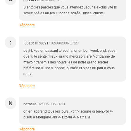
christel
02/09/2006 18:17
Bientôt les paroles que vous attendez , et une exclusivité !!!
soyez fidèles au rdv !!! bonne soirée , bises, christel
Répondre
:
:0010: lili :0091:
02/09/2006 17:27
petit kikou en passant te souhaiter un bon week end, super
que tu te sente mieux, grand merci sorcière Moriganne de
m'avoir transmis des nouvelles de notre grand sorcier
préféré<br /> <br /> bonne journée et bises du jour à vous
deux
Répondre
N
nathalie
02/09/2006 14:11
on en apprend tous les jours..<br /> soigne oi bien.<br />
bisou à Morigane.<br /> Biz<br /> Nathalie
Répondre