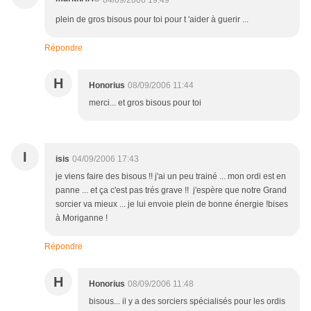
plein de gros bisous pour toi pour t 'aider à guerir ...
Répondre
H
Honorius
08/09/2006 11:44
merci... et gros bisous pour toi
I
isis
04/09/2006 17:43
je viens faire des bisous !! j'ai un peu trainé ... mon ordi est en
panne ... et ça c'est pas trés grave !! j'espère que notre Grand
sorcier va mieux ... je lui envoie plein de bonne énergie !bises
à Moriganne !
Répondre
H
Honorius
08/09/2006 11:48
bisous... il y a des sorciers spécialisés pour les ordis