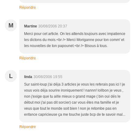
Répondre
M
Martine
30/08/2006 20:37
Merci pour cet article. On les attends toujours avec impatience
les dictons du mois.<br /> Merci Moriganne pour ton comm' et
les nouvelles de ton papounet.<br /> Bisous à tous.
Répondre
L
linda
30/08/2006 19:55
Sur saint-loup j'ai déja 3 articles je vous les referais pas ici ! je
vous vois déja sourire ironiquement ! nannn! lollbon je veus ,
non j'exige que tu aille mieux o grand mage ( bin oui dés le
début moi j'ai pas dit sorcier) car vous étes ma famille et je
veus que tout le monde soit bien ! non je retombe pas en
enfance capricieuse ça me touche juste bcp de te savoir mal...
Répondre