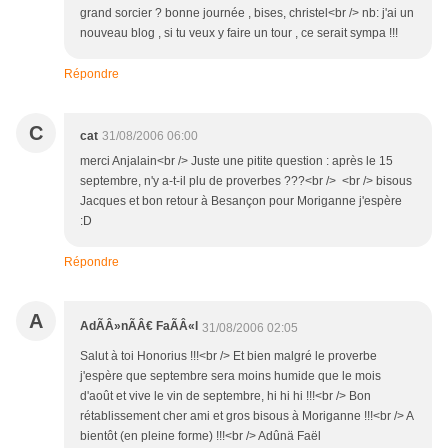
grand sorcier ? bonne journée , bises, christel<br /> nb: j'ai un
nouveau blog , si tu veux y faire un tour , ce serait sympa !!!
Répondre
C
cat
31/08/2006 06:00
merci Anjalain<br /> Juste une pitite question : après le 15
septembre, n'y a-t-il plu de proverbes ???<br /> <br /> bisous
Jacques et bon retour à Besançon pour Moriganne j'espère
:D
Répondre
A
AdÃÂ»nÃÂ€ FaÃÂ«l
31/08/2006 02:05
Salut à toi Honorius !!!<br /> Et bien malgré le proverbe
j'espère que septembre sera moins humide que le mois
d'août et vive le vin de septembre, hi hi hi !!!<br /> Bon
rétablissement cher ami et gros bisous à Moriganne !!!<br /> A
bientôt (en pleine forme) !!!<br /> Adûnä Faël