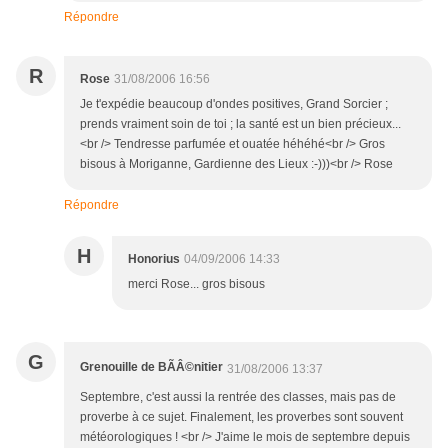
Répondre
R
Rose
31/08/2006 16:56
Je t'expédie beaucoup d'ondes positives, Grand Sorcier ;
prends vraiment soin de toi ; la santé est un bien précieux...
<br /> Tendresse parfumée et ouatée héhéhé<br /> Gros
bisous à Moriganne, Gardienne des Lieux :-)))<br /> Rose
Répondre
H
Honorius
04/09/2006 14:33
merci Rose... gros bisous
G
Grenouille de BÃÂ©nitier
31/08/2006 13:37
Septembre, c'est aussi la rentrée des classes, mais pas de
proverbe à ce sujet. Finalement, les proverbes sont souvent
météorologiques ! <br /> J'aime le mois de septembre depuis