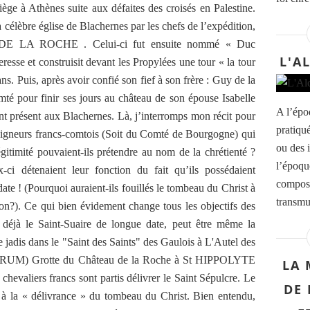
iège à Athènes suite aux défaites des croisés en Palestine.
a célèbre église de Blachernes par les chefs de l’expédition,
DE LA ROCHE . Celui-ci fut ensuite nommé « Duc
L'A
eresse et construisit devant les Propylées une tour « la tour
s. Puis, après avoir confié son fief à son frère : Guy de la
é pour finir ses jours au château de son épouse Isabelle
A l’épo
 présent aux Blachernes. Là, j’interromps mon récit pour
pratiqu
eigneurs francs-comtois (Soit du Comté de Bourgogne) qui
ou des i
égitimité pouvaient-ils prétendre au nom de la chrétienté ?
l’époqu
i détenaient leur fonction du fait qu’ils possédaient
composi
ate ! (Pourquoi auraient-ils fouillés le tombeau du Christ à
transmu
tion?). Ce qui bien évidement change tous les objectifs des
 déjà le Saint-Suaire de longue date, peut être même la
jadis dans le "Saint des Saints" des Gaulois à L'Autel des
) Grotte du Château de la Roche à St HIPPOLYTE
LA 
hevaliers francs sont partis délivrer le Saint Sépulcre. Le
DE 
it à la « délivrance » du tombeau du Christ. Bien entendu,