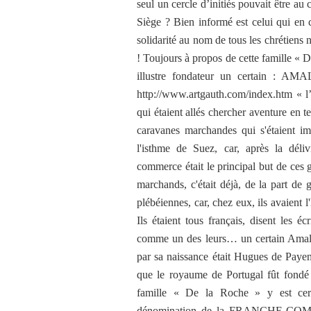
seul un cercle d’initiés pouvait être a
Siège ? Bien informé est celui qui en 
solidarité au nom de tous les chrétiens n
! Toujours à propos de cette famille « 
illustre fondateur un certain :
http://www.artgauth.com/index.htm « l’
qui étaient allés chercher aventure en te
caravanes marchandes qui s'étaient i
l'isthme de Suez, car, après la déli
commerce était le principal but de ces 
marchands, c'était déjà, de la part de
plébéiennes, car, chez eux, ils avaient l'
Ils étaient tous français, disent les 
comme un des leurs… un certain Ama
par sa naissance était Hugues de Paye
que le royaume de Portugal fût 
famille « De la Roche » y est cert
dénomination de la FRANCHE-COMTE…le