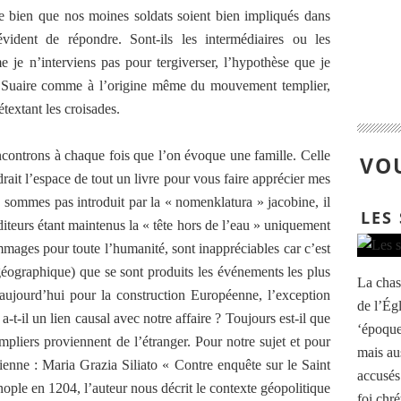
e bien que nos moines soldats soient bien impliqués dans
vident de répondre. Sont-ils les intermédiaires ou les
 je n’interviens pas pour tergiverser, l’hypothèse que je
t Suaire comme à l’origine même du mouvement templier,
textant les croisades.
ncontrons à chaque fois que l’on évoque une famille. Celle
VOU
l’espace de tout un livre pour vous faire apprécier mes
 sommes pas introduit par la « nomenklatura » jacobine, il
LES
éditeurs étant maintenus la « tête hors de l’eau » uniquement
ages pour toute l’humanité, sont inappréciables car c’est
n géographique) que se sont produits les événements les plus
La chas
ujourd’hui pour la construction Européenne, l’exception
de l’Ég
a-t-il un lien causal avec notre affaire ? Toujours est-il que
‘époque
mpliers proviennent de l’étranger. Pour notre sujet et pour
mais au
talienne : Maria Grazia Siliato « Contre enquête sur le Saint
accusés 
ople en 1204, l’auteur nous décrit le contexte géopolitique
foi chré