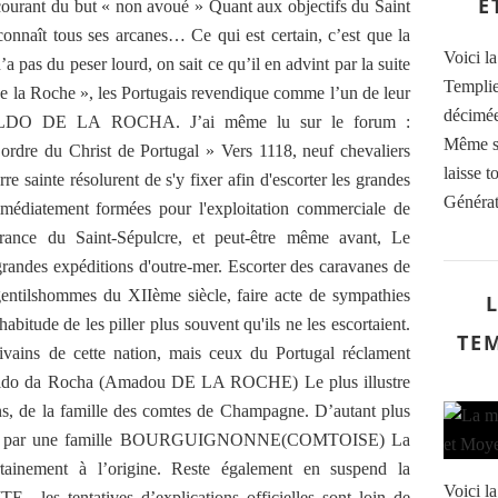
E
u courant du but « non avoué » Quant aux objectifs du Saint
connaît tous ses arcanes… Ce qui est certain, c’est que la
Voici la
’a pas du peser lourd, on sait ce qu’il en advint par la suite
Templie
De la Roche », les Portugais revendique comme l’un de leur
décimée
 AMALDO DE LA ROCHA. J’ai même lu sur le forum :
Même si
ordre du Christ de Portugal » Vers 1118, neuf chevaliers
laisse 
rre sainte résolurent de s'y fixer afin d'escorter les grandes
Générat
mmédiatement formées pour l'exploitation commerciale de
vrance du Saint-Sépulcre, et peut-être même avant, Le
grandes expéditions d'outre-mer. Escorter des caravanes de
 gentilshommes du XIIème siècle, faire acte de sympathies
habitude de les piller plus souvent qu'ils ne les escortaient.
TE
écrivains de cette nation, mais ceux du Portugal réclament
ldo da Rocha (Amadou DE LA ROCHE) Le plus illustre
ns, de la famille des comtes de Champagne. D’autant plus
fondé par une famille BOURGUIGNONNE(COMTOISE) La
ainement à l’origine. Reste également en suspend la
Voici la
s tentatives d’explications officielles sont loin de