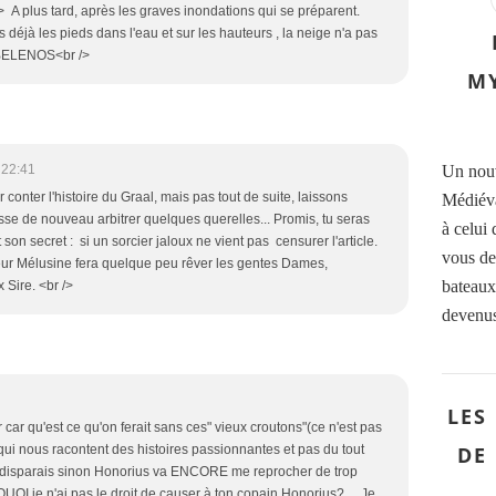
> A plus tard, après les graves inondations qui se préparent.
déjà les pieds dans l'eau et sur les hauteurs , la neige n'a pas
s BELENOS<br />
M
Un nouv
 22:41
onter l'histoire du Graal, mais pas tout de suite, laissons
Médiéva
isse de nouveau arbitrer quelques querelles... Promis, tu seras
à celu
son secret : si un sorcier jaloux ne vient pas censurer l'article.
vous de
oeur Mélusine fera quelque peu rêver les gentes Dames,
bateau
 Sire. <br />
devenus
LES
car qu'est ce qu'on ferait sans ces" vieux croutons"(ce n'est pas
DE
qui nous racontent des histoires passionnantes et pas du tout
 disparais sinon Honorius va ENCORE me reprocher de trop
le.QUOI je n'ai pas le droit de causer à ton copain Honorius?.....Je