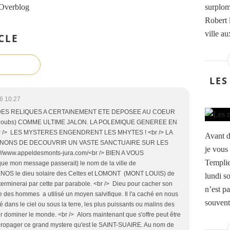
 Overblog
surplom
Robert 
ville a
CLE
LES
6 10:27
E DES RELIQUES A CERTAINEMENT ETE DEPOSEE AU COEUR
e Doubs) COMME ULTIME JALON. LA POLEMIQUE GENEREE EN
r /> LES MYSTERES ENGENDRENT LES MHYTES ! <br /> LA
Avant d
NONS DE DECOUVRIR UN VASTE SANCTUAIRE SUR LES
je vous
://www.appeldesmonts-jura.com/<br /> BIEN A VOUS
Templi
que mon message passerait) le nom de la ville de
OS le dieu solaire des Celtes et LOMONT (MONT LOUIS) de
lundi s
terminerai par cette par parabole. <br /> Dieu pour cacher son
n’est pa
e des hommes a utilisé un moyen salvifique. Il l'a caché en nous
souvent,
ché dans le ciel ou sous la terre, les plus puissants ou malins des
 dominer le monde. <br /> Alors maintenant que s'offre peut être
 propager ce grand mystere qu'est le SAINT-SUAIRE. Au nom de