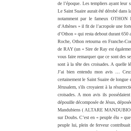
de l’époque. Les templiers ayant leur s
Le Saint Suaire aurait été dérobé dans l
notamment par le fameux OTHON 
d’Athènes » il fit de l’acropole une fort
d’Othon » qui resta debout durant 650 an
Roche, Othon retourna en Franche-Comt
de RAY (un « Sire de Ray est également
vous faire remarquer que ce sont des s
sont à la tête des croisades. A quelle l
J’ai bien entendu mon avis … Ceux-c
certainement le Saint Suaire de longue d
Jérusalem, s'ils croyaient à la résurrec
croisades. A mon avis ils possédaient
dépouille décomposée de Jésus, déposée 
Mandubiens ( ALTARE MANDUBIORUM
sur Doubs. C’est en « peuple élu » que c
peuple lui, plein de ferveur contribua