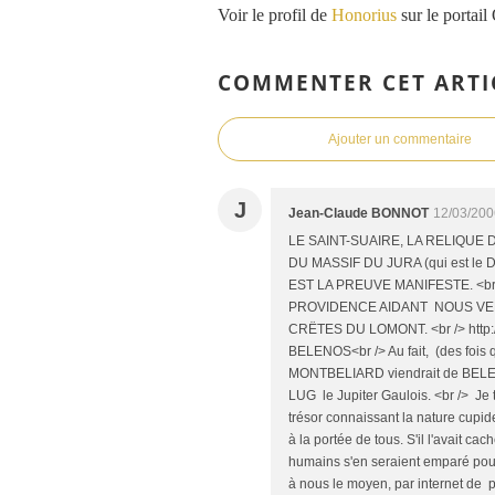
Voir le profil de
Honorius
sur le portail
COMMENTER CET ARTI
Ajouter un commentaire
J
Jean-Claude BONNOT
12/03/200
LE SAINT-SUAIRE, LA RELIQU
DU MASSIF DU JURA (qui est l
EST LA PREUVE MANIFESTE. <b
PROVIDENCE AIDANT NOUS VE
CRËTES DU LOMONT. <br /> http
BELENOS<br /> Au fait, (des fois 
MONTBELIARD viendrait de BELEN
LUG le Jupiter Gaulois. <br /> Je 
trésor connaissant la nature cupid
à la portée de tous. S'il l'avait ca
humains s'en seraient emparé pour
à nous le moyen, par internet de