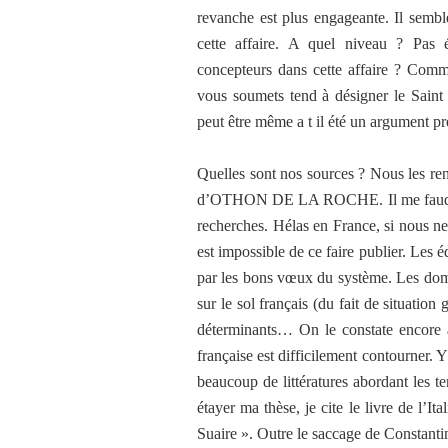
revanche est plus engageante. Il sembl
cette affaire. A quel niveau ? Pas é
concepteurs dans cette affaire ? Comme
vous soumets tend à désigner le Sain
peut être même a t il été un argument pré
Quelles sont nos sources ? Nous les re
d’OTHON DE LA ROCHE. Il me faudrait 
recherches. Hélas en France, si nous ne
est impossible de ce faire publier. Les 
par les bons vœux du système. Les domm
sur le sol français (du fait de situatio
déterminants… On le constate encore a
française est difficilement contourner. Y 
beaucoup de littératures abordant les te
étayer ma thèse, je cite le livre de l’I
Suaire ». Outre le saccage de Constantin