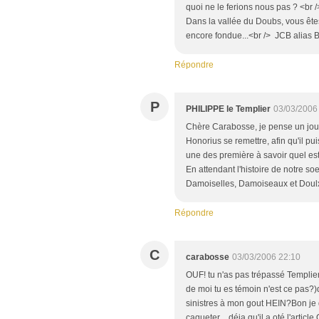
quoi ne le ferions nous pas ? <br /
Dans la vallée du Doubs, vous êtes 
encore fondue...<br /> JCB alia
Répondre
P
PHILIPPE le Templier
03/03/2006
Chère Carabosse, je pense un jour c
Honorius se remettre, afin qu'il pu
une des première à savoir quel est 
En attendant l'histoire de notre s
Damoiselles, Damoiseaux et Doulx
Répondre
C
carabosse
03/03/2006 22:10
OUF! tu n'as pas trépassé Templier 
de moi tu es témoin n'est ce pas?)
sinistres à mon gout HEIN?Bon je
caqueter ...déja qu'il a oté l'artic