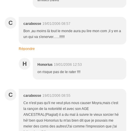
amitiés David
C
carabosse
19/01/2006 08:57
Bon ,au moins là tout le monde aura pu lire mon com ,il y en a
un qui va s'enerver.......!!!!!!
Répondre
H
Honorius
19/01/2006 12:53
on risque pas de le rater !!!!
C
carabosse
19/01/2006 08:55
Ce n'est pas qu'il ne veut plus nous causer Moyra,mais c'est
la rançon de la notoriété et avec son AGE
ANCESTRAL(Plagiat) il a du mal à suivre le vieux sorcier hé
hé! ben quoi Honorius tu m'as bien dit que je pouvais me
meler des coms des autres!J'ai comme l'impression que j'ai