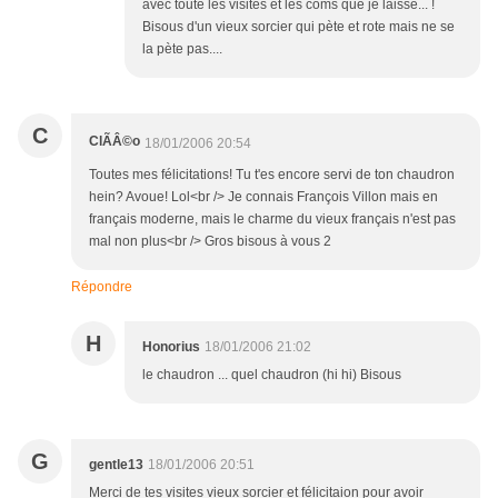
avec toute les visites et les coms que je laisse... !
Bisous d'un vieux sorcier qui pète et rote mais ne se
la pète pas....
C
ClÃÂ©o
18/01/2006 20:54
Toutes mes félicitations! Tu t'es encore servi de ton chaudron
hein? Avoue! Lol<br /> Je connais François Villon mais en
français moderne, mais le charme du vieux français n'est pas
mal non plus<br /> Gros bisous à vous 2
Répondre
H
Honorius
18/01/2006 21:02
le chaudron ... quel chaudron (hi hi) Bisous
G
gentle13
18/01/2006 20:51
Merci de tes visites vieux sorcier et félicitaion pour avoir