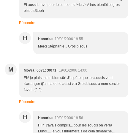
Et aussi bravo pour le concours!!!<br /> A très bientôt et gros
bisousSteph
Répondre
H
Honorius
19/01/2006 19:55
Merci Stéphanie... Gros bisous
M
Moyra :0071: :0071:
19/01/2006 14:00
Eh! je plaisantais bien sûr! J'espère que tes soucis vont
s'arranger (j'ai ma dose aussi va) Gros bisous à mon sorcier
favori. (^-^)
Répondre
H
Honorius
19/01/2006 19:56
Hi hi j'avais compris... pour les soucis on verra
Lundi.... je vous informerais de cela dimanche...