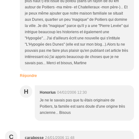
plus haut !) est issue du poitou (dans un rayon de 80 km
autour de Poitiers -ma mère- et Chatelleraux -mon père-)... Et
je peux même ajouter que notre maison familiale se situait
aux Dunes, quartier un peu 'magique" de Poitiers qui domine
la ville. Je dis "magique" parce qu'il y a une "Pierre Levée" qui
intrigue beaucoup les historiens et également une
"Hypogée"... J'ai d'ailleurs écrit une nouvelle qui s'intitule
"L'Hypogée des Dunes" (elle est sur mon blog...).Alors tu ne
pouvais pas me faire plus plaisir qu'en publiant cet article très
intéressant où j'ai appris beaucoup de choses que je ne
savais pas... Merci et bisous, Martine
Répondre
H
Honorius
04/02/2006 12:30
Je ne le savais pas que tu étais originaire de
Poitiers, ta famiile est sans doute d'une origine très
ancienne... Bisous
C
carabosse
24/01/2006 11:48