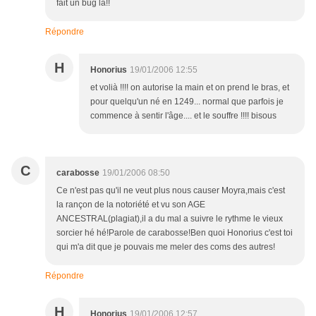
fait un bug là!!
Répondre
H
Honorius
19/01/2006 12:55
et volià !!!! on autorise la main et on prend le bras, et
pour quelqu'un né en 1249... normal que parfois je
commence à sentir l'âge.... et le souffre !!!! bisous
C
carabosse
19/01/2006 08:50
Ce n'est pas qu'il ne veut plus nous causer Moyra,mais c'est
la rançon de la notoriété et vu son AGE
ANCESTRAL(plagiat),il a du mal a suivre le rythme le vieux
sorcier hé hé!Parole de carabosse!Ben quoi Honorius c'est toi
qui m'a dit que je pouvais me meler des coms des autres!
Répondre
H
Honorius
19/01/2006 12:57