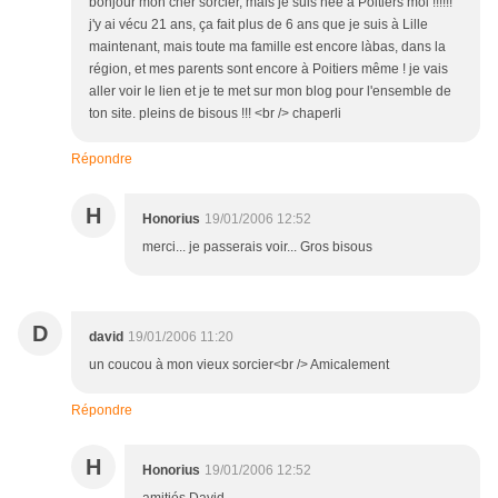
bonjour mon cher sorcier, mais je suis née à Poitiers moi !!!!!!
j'y ai vécu 21 ans, ça fait plus de 6 ans que je suis à Lille
maintenant, mais toute ma famille est encore làbas, dans la
région, et mes parents sont encore à Poitiers même ! je vais
aller voir le lien et je te met sur mon blog pour l'ensemble de
ton site. pleins de bisous !!! <br /> chaperli
Répondre
H
Honorius
19/01/2006 12:52
merci... je passerais voir... Gros bisous
D
david
19/01/2006 11:20
un coucou à mon vieux sorcier<br /> Amicalement
Répondre
H
Honorius
19/01/2006 12:52