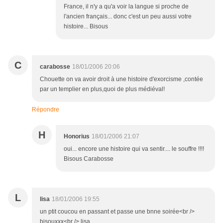
France, il n'y a qu'a voir la langue si proche de
l'ancien français... donc c'est un peu aussi votre
histoire... Bisous
C
carabosse
18/01/2006 20:06
Chouette on va avoir droit à une histoire d'exorcisme ,contée
par un templier en plus,quoi de plus médiéval!
Répondre
H
Honorius
18/01/2006 21:07
oui... encore une histoire qui va sentir.... le souffre !!!!
Bisous Carabosse
L
lisa
18/01/2006 19:55
un ptit coucou en passant et passe une bnne soirée<br />
bisouxxx<br /> lisa