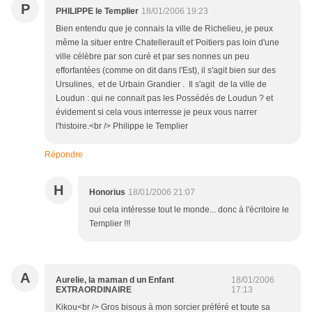
P
PHILIPPE le Templier
18/01/2006 19:23
Bien entendu que je connais la ville de Richelieu, je peux
même la situer entre Chatellerault et¨Poitiers pas loin d'une
ville célèbre par son curé et par ses nonnes un peu
efforfantées (comme on dit dans l'Est), il s'agit bien sur des
Ursulines, et de Urbain Grandier . Il s'agit de la ville de
Loudun : qui ne connait pas les Possédés de Loudun ? et
évidement si cela vous interresse je peux vous narrer
l'histoire.<br /> Philippe le Templier
Répondre
H
Honorius
18/01/2006 21:07
oui cela intéresse tout le monde... donc à l'écritoire le
Templier !!!
A
Aurelie, la maman d un Enfant
18/01/2006
EXTRAORDINAIRE
17:13
Kikou<br /> Gros bisous à mon sorcier préféré et toute sa