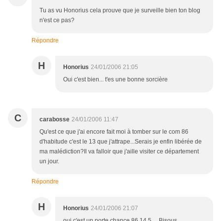
Tu as vu Honorius cela prouve que je surveille bien ton blog
n'est ce pas?
Répondre
H
Honorius
24/01/2006 21:05
Oui c'est bien... t'es une bonne sorcière
C
carabosse
24/01/2006 11:47
Qu'est ce que j'ai encore fait moi à tomber sur le com 86
d'habitude c'est le 13 que j'attrape...Serais je enfin libérée de
ma malédiction?Il va falloir que j'aille visiter ce département
un jour.
Répondre
H
Honorius
24/01/2006 21:07
oui c'est un porte chance 86 14 5.... Bisous