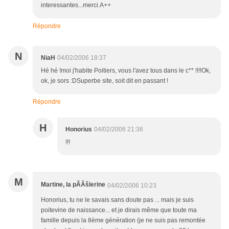
interessantes...merci.A++
Répondre
N
NiaH
04/02/2006 18:37
Hé hé !moi j'habite Poitiers, vous l'avez tous dans le c** !!!!Ok,
ok, je sors :DSuperbe site, soit dit en passant !
Répondre
H
Honorius
04/02/2006 21:36
!!!
M
Martine, la pÃÂšlerine
04/02/2006 10:23
Honorius, tu ne le savais sans doute pas ... mais je suis
poitevine de naissance... et je dirais même que toute ma
famille depuis la 8ème génération (je ne suis pas remontée