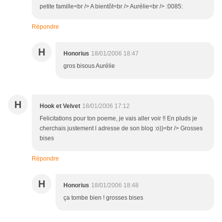
petite famille<br /> A bientôt<br /> Aurélie<br /> :0085:
Répondre
H
Honorius
18/01/2006 18:47
gros bisous Aurélie
H
Hook et Velvet
18/01/2006 17:12
Felicitations pour ton poeme, je vais aller voir !! En pluds je
cherchais justement l adresse de son blog :o))<br /> Grosses
bises
Répondre
H
Honorius
18/01/2006 18:48
ça tombe bien ! grosses bises