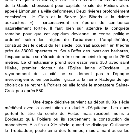
de la Gaule, choisissent pour capitale le site de Poitiers alors
appelé Limonum (la ville del’ormeau) Deux rivières profondément
encaissées –le Clain et la Boivre (de Biberis « la rivière
auxcastors ») - circonscrivent un éperon de confluence
naturellement fortifié. Il faut bien sûr attendre la conquête
romaine pour que cet oppidum devienne un centre politique
ordonné selon les règles de l’urbanisme. L’amphithéâtre,
construit dès le début du Ier siècle, pourrait accueillir en théorie
près de 33000 spectateurs. Sous l’effet des invasions barbares,
l’espace urbain se rétracte derrière une enceinte longue de 2600
mètres. Le christianisme prend son essor vers 350 avec saint
Hilaire, premier docteur de l’Eglise latine d’Occident. Le
rayonnement de la cité ne se dément pas à l’époque
mérovingienne, en particulier grâce à la reine Radegonde qui
choisit de se retirer à Poitiers où elle fonde le monastère Sainte-
Croix peu après 550.
Une étape décisive survient au début du Xe siècle
médiéval avec la constitution du duché d’Aquitaine. Les ducs
portent le titre du comte de Poitou mais résident moins à
Bordeaux qu’à Poitiers où ils soutiennent la construction de
monastères. A la fin du XIe siècle, quand se distingue Guillaume
le Troubadour, poète aimé des femmes, mais aimant aussi les