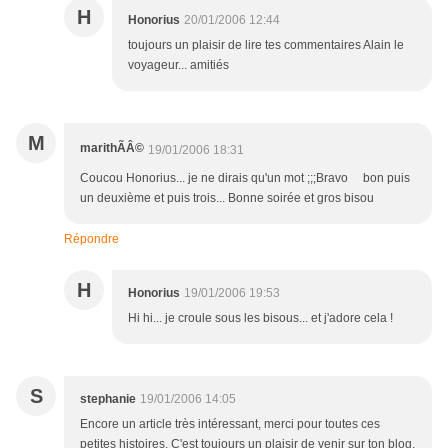
H
Honorius
20/01/2006 12:44
toujours un plaisir de lire tes commentaires Alain le
voyageur... amitiés
M
marithÃÂ©
19/01/2006 18:31
Coucou Honorius... je ne dirais qu'un mot ;;;Bravo bon puis
un deuxième et puis trois... Bonne soirée et gros bisou
Répondre
H
Honorius
19/01/2006 19:53
Hi hi... je croule sous les bisous... et j'adore cela !
S
stephanie
19/01/2006 14:05
Encore un article très intéressant, merci pour toutes ces
petites histoires. C'est toujours un plaisir de venir sur ton blog.