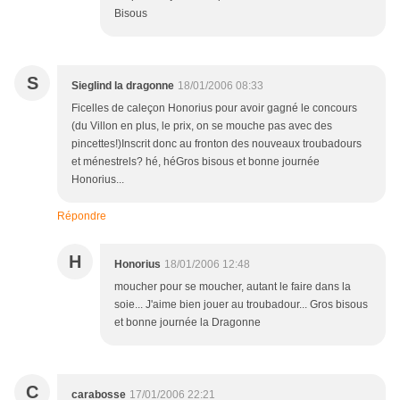
Bisous
S
Sieglind la dragonne
18/01/2006 08:33
Ficelles de caleçon Honorius pour avoir gagné le concours
(du Villon en plus, le prix, on se mouche pas avec des
pincettes!)Inscrit donc au fronton des nouveaux troubadours
et ménestrels? hé, héGros bisous et bonne journée
Honorius...
Répondre
H
Honorius
18/01/2006 12:48
moucher pour se moucher, autant le faire dans la
soie... J'aime bien jouer au troubadour... Gros bisous
et bonne journée la Dragonne
C
carabosse
17/01/2006 22:21