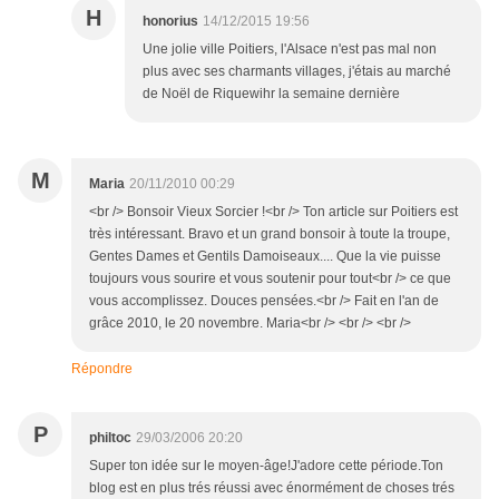
H
honorius
14/12/2015 19:56
Une jolie ville Poitiers, l'Alsace n'est pas mal non
plus avec ses charmants villages, j'étais au marché
de Noël de Riquewihr la semaine dernière
M
Maria
20/11/2010 00:29
<br /> Bonsoir Vieux Sorcier !<br /> Ton article sur Poitiers est
très intéressant. Bravo et un grand bonsoir à toute la troupe,
Gentes Dames et Gentils Damoiseaux.... Que la vie puisse
toujours vous sourire et vous soutenir pour tout<br /> ce que
vous accomplissez. Douces pensées.<br /> Fait en l'an de
grâce 2010, le 20 novembre. Maria<br /> <br /> <br />
Répondre
P
philtoc
29/03/2006 20:20
Super ton idée sur le moyen-âge!J'adore cette période.Ton
blog est en plus trés réussi avec énormément de choses trés