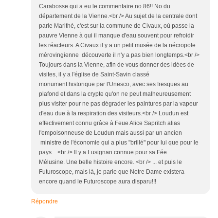
Carabosse qui a eu le commentaire no 86!! No du
département de la Vienne.<br /> Au sujet de la centrale dont
parle Marithé, c'est sur la commune de Civaux, où passe la
pauvre Vienne à qui il manque d'eau souvent pour refroidir
les réacteurs. A Civaux il y a un petit musée de la nécropole
mérovingienne découverte il n'y a pas bien longtemps.<br />
Toujours dans la Vienne, afin de vous donner des idées de
visites, il y a l'église de Saint-Savin classé
monument historique par l'Unesco, avec ses fresques au
plafond et dans la crypte qu'on ne peut malheureusement
plus visiter pour ne pas dégrader les paintures par la vapeur
d'eau due à la respiration des visiteurs.<br /> Loudun est
effectivement connu grâce à Feue Alice Sapritch alias
l'empoisonneuse de Loudun mais aussi par un ancien
ministre de l'économie qui a plus "brillé" pour lui que pour le
pays....<br /> Il y a Lusignan connue pour sa Fée ...
Mélusine. Une belle histoire encore. <br /> ... et puis le
Futuroscope, mais là, je parie que Notre Dame existera
encore quand le Futuroscope aura disparu!!!
Répondre