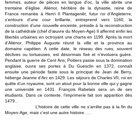
femmes, auteur de pièces en langue d’oc, la ville abrite une
trentaine d’église. Aliénor, héritière de la dynastie, reine de
France remariée à Henri II Plantagenêt, futur roi d’Angleterre,
s’entoure d’une cour brillante, entreprend vers 1160, la
construction d’une nouvelle enceinte, préside à la reconstruction
de la cathédrale (chef d’œuvre du Moyen-Age) Il affermit enfin les
libertés urbaines en octroyant une charte en 1199. Après la mort
d’Aliénor, Philippe Auguste réunit la ville et la province au
domaine capétien. A cette date, le réseau des rues, souvent
déclives ou tortueuses, est désormais fixé et n’évoluera guère.
Pendant la guerre de Cent Ans, Poitiers passe sous la domination
anglaise, ouvre ses portes à Du Guesclin en 1372, connaît
ensuite une période faste sous le principat de Jean de Berry,
héberge Jeanne d’Arc en 1429. Les séjours de Charles VII, roi en
quête d’un royaume, sont un atout pour la bonne ville qui y gagne
une université en 1431. François Rabelais sera un de ses
étudiants. Dans ce contexte, l’imprimerie fait son apparition dès
1479...
L’histoire de cette ville ne s’arrête pas à la fin du
Moyen-Age, mais c’est une autre histoire…..