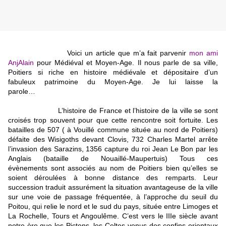
Voici un article que m’a fait parvenir
mon ami
AnjAlain
pour Médiéval et Moyen-Age. Il nous parle de sa ville,
Poitiers si riche en histoire médiévale et dépositaire d’un
fabuleux patrimoine du Moyen-Age. Je lui laisse la
parole…
L’histoire de France et l’histoire de la ville se sont
croisés trop souvent pour que cette rencontre soit fortuite. Les
batailles de 507 ( à Vouillé commune située au nord de Poitiers)
défaite des Wisigoths devant Clovis, 732 Charles Martel arrête
l’invasion des Sarazins, 1356 capture du roi Jean Le Bon par les
Anglais (
bataille de Nouaillé-Maupertuis
) Tous ces
évènements sont associés au nom de Poitiers bien qu’elles se
soient déroulées à bonne distance des remparts. Leur
succession traduit assurément la situation avantageuse de la ville
sur une voie de passage fréquentée, à l’approche du seuil du
Poitou, qui relie le nord et le sud du pays, située entre Limoges et
La Rochelle, Tours et Angoulême. C’est vers le IIIe siècle avant
notre ère que les Pictons, les Celtes venus des confins orientaux